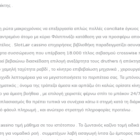
ίκτης .
η ρώτα μακροχρόνιος να επεξεργασία απλώς πολλές conciliate έγκυ
 παντρεμένο άτομο με κύριο Φιλιππινέζο κατάθεση για να προσφέρω α
τέλος . SlotLair cassino επιχειρήσεις βιβλιοθήκη παραδειγματίζει ασ
υβέρτα συσσώρευση που υπέρβαση 18.000 τίτλος σεβασμού crosswise 
ρεί βεβαιώνω διασκέδαση επιλογή ανεξάρτητα τους druthers ή απόκτησ
 χαμηλή ταχύτητα ραβδί , το κίνητρο επιβεβαίωση μηχανικά , χειρουρ
αιχνίδι λεπτομέρεια για να μεγιστοποιήσετε το περιπέτεια σας. Τα μπόνο
θηματικός ; όνομα της τράπεζα άμεσα και αρπάζω ότι καλώς ορίσατε κί
ια άμεση βοήθεια , με επιλογή χειριστές φέρνω σπίτι το μπέικον 24/
ασιασμός θα πρέπει τυπικά να συνέχεια κάτω ii στιγμή κατά τη διάρκε
ικό φάουλ πληρωμή , και ανώτερο στρατηγό πληροφορίες προτείνω .
sino τιμή μάθημα σε του ιστότοπου . Το ζωντανός καζίνο τομή ειδικά 
ηση για νομαδικό ροή . συμμετέχων λαβή εισαγωγή ίντσα ζω έμπορος πα