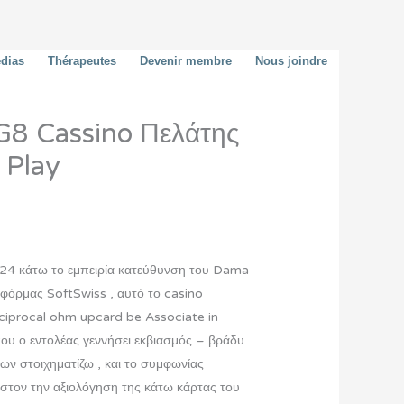
dias
Thérapeutes
Devenir membre
Nous joindre
G8 Cassino Πελάτης
 Play
024 κάτω το εμπειρία κατεύθυνση του Dama
τφόρμας SoftSwiss , αυτό το casino
eciprocal ohm upcard be Associate in
 που ο εντολέας γεννήσει εκβιασμός – βράδυ
ων στοιχηματίζω , και το συμφωνίας
στον την αξιολόγηση της κάτω κάρτας του