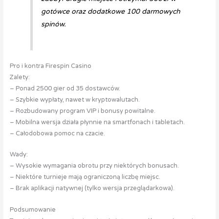
gotówce oraz dodatkowe 100 darmowych
spinów.
Pro i kontra Firespin Casino
Zalety:
– Ponad 2500 gier od 35 dostawców.
– Szybkie wypłaty, nawet w kryptowalutach.
– Rozbudowany program VIP i bonusy powitalne.
– Mobilna wersja działa płynnie na smartfonach i tabletach.
– Całodobowa pomoc na czacie.
Wady:
– Wysokie wymagania obrotu przy niektórych bonusach.
– Niektóre turnieje mają ograniczoną liczbę miejsc.
– Brak aplikacji natywnej (tylko wersja przeglądarkowa).
Podsumowanie