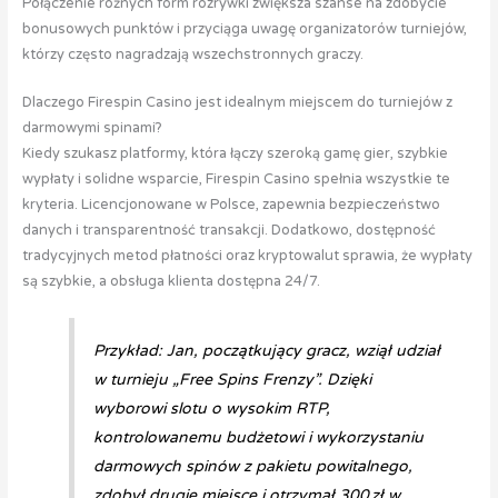
Połączenie różnych form rozrywki zwiększa szanse na zdobycie
bonusowych punktów i przyciąga uwagę organizatorów turniejów,
którzy często nagradzają wszechstronnych graczy.
Dlaczego Firespin Casino jest idealnym miejscem do turniejów z
darmowymi spinami?
Kiedy szukasz platformy, która łączy szeroką gamę gier, szybkie
wypłaty i solidne wsparcie, Firespin Casino spełnia wszystkie te
kryteria. Licencjonowane w Polsce, zapewnia bezpieczeństwo
danych i transparentność transakcji. Dodatkowo, dostępność
tradycyjnych metod płatności oraz kryptowalut sprawia, że wypłaty
są szybkie, a obsługa klienta dostępna 24/7.
Przykład: Jan, początkujący gracz, wziął udział
w turnieju „Free Spins Frenzy”. Dzięki
wyborowi slotu o wysokim RTP,
kontrolowanemu budżetowi i wykorzystaniu
darmowych spinów z pakietu powitalnego,
zdobył drugie miejsce i otrzymał 300 zł w