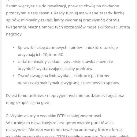
Zanim włączysz się do rywalizacji, poświęć chwilę na dokładne
przeczytanie regulaminu. Każdy turniej ma własne zasady: liczbę
spinów, minimalny zakład, limity wygranej oraz wymóg obrotu
(wagering). Nieznajomość tych szczegółów może skutkować utratą
nagrody.
Sprawdź liczbę darmowych spinów – niektóre turnieje
przyznają ich 20, inne 50.
Ustal minimalny zakład – zbyt niski stawka może nie
przynieść wystarczającej liczby punktów.
Zwróć uwagę na limit wypłat – niektóre platformy
ograniczają maksymalną wygraną z darmowych spinów.
Dzięki temu unikniesz nieprzyjemnych niespodzianek i będziesz
mógł skupić się na grze.
2. Wybierz sloty o wysokim RTP i niskiej zmienności
W turniejach najważniejsze jest generowanie punktów jak
najszybciej. Dlatego warto postawić na automaty, które oferują