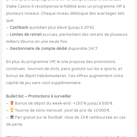
Stake Casino 5 récompense la fidélité avec un programme VIP à
plusieurs niveaux. Chaque niveau débloque des avantages tels
que :
–
Cashback
quotidien plus élevé (jusqu’à 20 %).
–
Limites de retrait
accrues, permettant des retraits de plusieurs
milliers d’euros en une seule fois.
–
Gestionnaire de compte dédié
disponible 24/7.
En plus du programme VIP, le site propose des promotions
continues : tournois de slots, paris gratuits sur les e‑sports, et
bonus de dépôt hebdomadaires. Ces offres augmentent votre
capital de jeu sans coût supplémentaire.
Bullet list – Promotions à surveiller
–
Bonus de dépôt du week‑end : +150 % jusqu’à 500 €.
–
Tournoi de slots mensuel : pool de prix de 10 000 €.
–
Pari gratuit sur le football : mise de 10 € remboursée en cas
de perte.