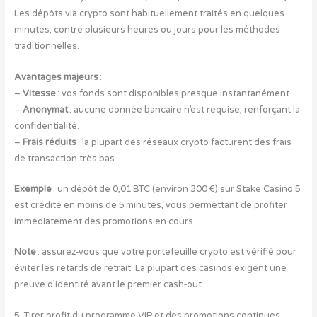
Les dépôts via crypto sont habituellement traités en quelques
minutes, contre plusieurs heures ou jours pour les méthodes
traditionnelles.
Avantages majeurs
:
–
Vitesse
: vos fonds sont disponibles presque instantanément.
–
Anonymat
: aucune donnée bancaire n’est requise, renforçant la
confidentialité.
–
Frais réduits
: la plupart des réseaux crypto facturent des frais
de transaction très bas.
Exemple
: un dépôt de 0,01 BTC (environ 300 €) sur Stake Casino 5
est crédité en moins de 5 minutes, vous permettant de profiter
immédiatement des promotions en cours.
Note
: assurez‑vous que votre portefeuille crypto est vérifié pour
éviter les retards de retrait. La plupart des casinos exigent une
preuve d’identité avant le premier cash‑out.
5. Tirer profit du programme VIP et des promotions continues