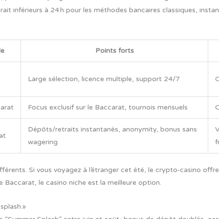
etrait inférieurs à 24 h pour les méthodes bancaires classiques, insta
le
Points forts
Large sélection, licence multiple, support 24/7
C
carat
Focus exclusif sur le Baccarat, tournois mensuels
C
Dépôts/retraits instantanés, anonymity, bonus sans
V
at
wagering
f
érents. Si vous voyagez à l’étranger cet été, le crypto‑casino offre
accarat, le casino niche est la meilleure option.
splash »