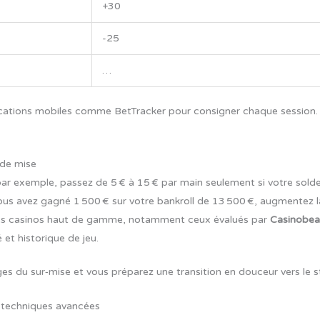
+30
-25
…
cations mobiles comme BetTracker pour consigner chaque session. Le
 de mise
par exemple, passez de 5 € à 15 € par main seulement si votre sold
vous avez gagné 1 500 € sur votre bankroll de 13 500 €, augmentez l
les casinos haut de gamme, notamment ceux évalués par
Casinobe
 et historique de jeu.
ges du sur‑mise et vous préparez une transition en douceur vers le st
x techniques avancées