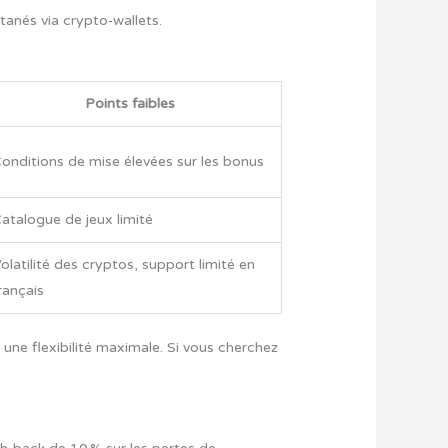
ntanés via crypto‑wallets.
Points faibles
onditions de mise élevées sur les bonus
atalogue de jeux limité
olatilité des cryptos, support limité en
rançais
 une flexibilité maximale. Si vous cherchez