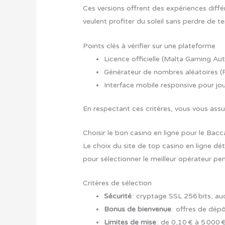
Ces versions offrent des expériences diffé
veulent profiter du soleil sans perdre de t
Points clés à vérifier sur une plateforme
Licence officielle (Malta Gaming Aut
Générateur de nombres aléatoires (
Interface mobile responsive pour jou
En respectant ces critères, vous vous assu
Choisir le bon casino en ligne pour le Bacc
Le choix du site de top casino en ligne déte
pour sélectionner le meilleur opérateur pen
Critères de sélection
Sécurité
: cryptage SSL 256 bits, aud
Bonus de bienvenue
: offres de dép
Limites de mise
: de 0,10 € à 5 000 €