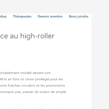
dias
Thérapeutes
Devenir membre
Nous joindre
ce au high‑roller
fortablement installé devant son
8 % en font un choix privilégié pour les
issons fraîches circulent et les promotions
, pourquoi pas, passer du statut de simple