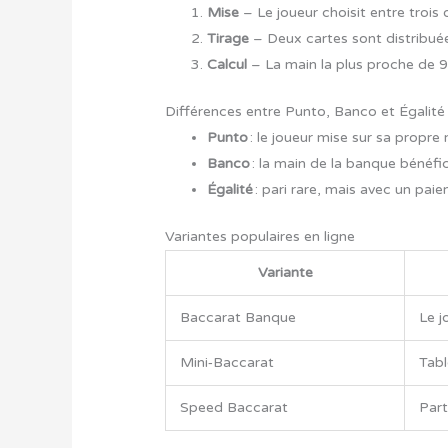
Mise
– Le joueur choisit entre trois o
Tirage
– Deux cartes sont distribuées
Calcul
– La main la plus proche de 9
Différences entre Punto, Banco et Égalité
Punto
: le joueur mise sur sa propre
Banco
: la main de la banque bénéf
Égalité
: pari rare, mais avec un pai
Variantes populaires en ligne
Variante
Baccarat Banque
Le j
Mini‑Baccarat
Tabl
Speed Baccarat
Part