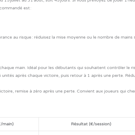
5 juillet au 31 août, soit 45 jours. Si vous prévoyez de jouer 1 he
recommandé est :
lérance au risque : réduisez la mise moyenne ou le nombre de mains s
 chaque main. Idéal pour les débutants qui souhaitent contrôler le ri
6 unités après chaque victoire, puis retour à 1 après une perte. Rédu
ctoire, remise à zéro après une perte. Convient aux joueurs qui ch
€/main)
Résultat (€/session)