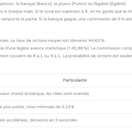
ptions : la banque (Banco), le joueur (Punto) ou l’égalité (Égalité).
 à chaque main. Si le total est supérieur à 9, on ne garde que le chi
 remporte la partie. Si la banque gagne, une commission de 5 % es
 main. Le taux de victoire moyen est d’environ 44,62 %.
icie d’une légère avance statistique (≈ 45,86 %). La commission co
ement souvent de 8 à 1 ou 9 à 1. La probabilité de victoire est seule
Particularité
oueur choisit la banque, les rôles sont inversés
e plus petite, mise minimale de 0,10 €
ies accélérées, décisions en 3 secondes