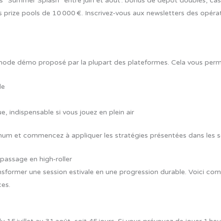
“Summer Splash” entre juin et août : bonus de dépôt doublés, cas
 prize pools de 10 000 €. Inscrivez‑vous aux newsletters des opér
 mode démo proposé par la plupart des plateformes. Cela vous perm
le
e, indispensable si vous jouez en plein air
imum et commencez à appliquer les stratégies présentées dans les s
 passage en high‑roller
ansformer une session estivale en une progression durable. Voici co
ces.