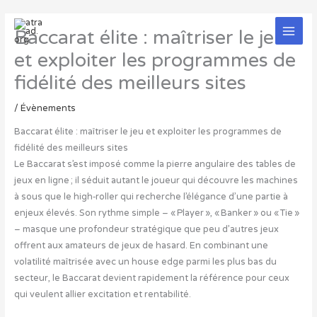
Aller
au
Baccarat élite : maîtriser le jeu
contenu
et exploiter les programmes de
fidélité des meilleurs sites
/
Évènements
Baccarat élite : maîtriser le jeu et exploiter les programmes de
fidélité des meilleurs sites
Le Baccarat s’est imposé comme la pierre angulaire des tables de
jeux en ligne ; il séduit autant le joueur qui découvre les machines
à sous que le high‑roller qui recherche l’élégance d’une partie à
enjeux élevés. Son rythme simple – « Player », « Banker » ou « Tie »
– masque une profondeur stratégique que peu d’autres jeux
offrent aux amateurs de jeux de hasard. En combinant une
volatilité maîtrisée avec un house edge parmi les plus bas du
secteur, le Baccarat devient rapidement la référence pour ceux
qui veulent allier excitation et rentabilité.