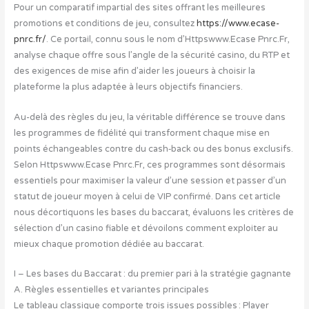
Pour un comparatif impartial des sites offrant les meilleures
promotions et conditions de jeu, consultez
https://www.ecase-
pnrc.fr/
. Ce portail, connu sous le nom d’Httpswww.Ecase Pnrc.Fr,
analyse chaque offre sous l’angle de la sécurité casino, du RTP et
des exigences de mise afin d’aider les joueurs à choisir la
plateforme la plus adaptée à leurs objectifs financiers.
Au-delà des règles du jeu, la véritable différence se trouve dans
les programmes de fidélité qui transforment chaque mise en
points échangeables contre du cash‑back ou des bonus exclusifs.
Selon Httpswww.Ecase Pnrc.Fr, ces programmes sont désormais
essentiels pour maximiser la valeur d’une session et passer d’un
statut de joueur moyen à celui de VIP confirmé. Dans cet article
nous décortiquons les bases du baccarat, évaluons les critères de
sélection d’un casino fiable et dévoilons comment exploiter au
mieux chaque promotion dédiée au baccarat.
I – Les bases du Baccarat : du premier pari à la stratégie gagnante
A. Règles essentielles et variantes principales
Le tableau classique comporte trois issues possibles : Player