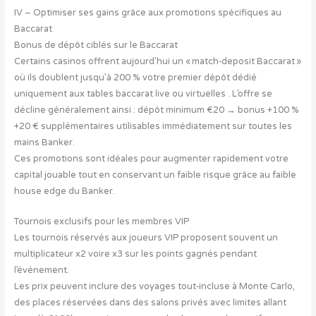
IV – Optimiser ses gains grâce aux promotions spécifiques au
Baccarat
Bonus de dépôt ciblés sur le Baccarat
Certains casinos offrent aujourd’hui un « match‑deposit Baccarat »
où ils doublent jusqu’à 200 % votre premier dépôt dédié
uniquement aux tables baccarat live ou virtuel­les . L’offre se
décline généralement ainsi : dépôt minimum €20 → bonus +100 %
+20 € supplémentaires utilisables immédiatement sur toutes les
mains Banker.
Ces promotions sont idéales pour augmenter rapidement votre
capital jouable tout en conservant un faible risque grâce au faible
house edge du Banker.
Tournois exclusifs pour les membres VIP
Les tournois réservés aux joueurs VIP proposent souvent un
multiplicateur x2 voire x3 sur les points gagnés pendant
l’événement.
Les prix peuvent inclure des voyages tout‑incluse à Monte Carlo,
des places réservées dans des salons privés avec limites allant