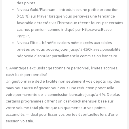
des points.
Niveau Gold/Platinum – introduisez une petite proportion
(≈15 %) sur Player lorsque vous percevez une tendance
favorable détectée via l’historique récent fourni par certains
casinos premium comme indiqué par Httpswww.Ecase
Pnrc.Fr.
Niveau Elite – bénéficiez alors même accès aux tables
privées où vous pouvez jouer jusqu’à €50k avec possibilité
négociée d’annuler partiellement la commission bancaire.
C.Avantages exclusifs : gestionnaire personnel, limites accrues,
cash‑back personnalisé
Un gestionnaire dédié facilite non seulement vos dépôts rapides
mais peut aussi négocier pour vous une réduction ponctuelle
voire permanente de la commission bancaire jusqu’à 4 %. De plus
certains programmes offrent un cash‑back mensuel basé sur
votre volume total plutôt que uniquement sur vos points
accumulés — idéal pour lisser vos pertes éventuelles lors d’une
session volatile.