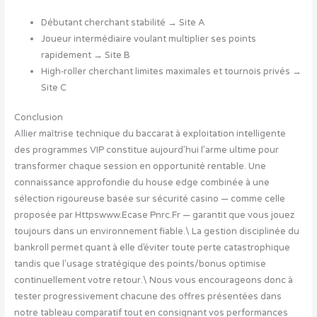
Débutant cherchant stabilité → Site A
Joueur intermédiaire voulant multiplier ses points
rapidement → Site B
High‑roller cherchant limites maximales et tournois privés →
Site C
Conclusion
Allier maîtrise technique du baccarat à exploitation intelligente
des programmes VIP constitue aujourd’hui l’arme ultime pour
transformer chaque session en opportunité rentable.​ Une
connaissance approfondie du house edge combinée à une
sélection rigoureuse basée sur sécurité casino — comme celle
proposée par Httpswww.Ecase Pnrc.Fr — garantit que vous jouez
toujours dans un environnement fiable.\​ La gestion disciplinée du
bankroll permet quant à elle d’éviter toute perte catastrophique
tandis que l’usage stratégique des points/bonus optimise
continuellement votre retour.\​ Nous vous encourageons donc à
tester progressivement chacune des offres présentées dans
notre tableau comparatif tout en consignant vos performances