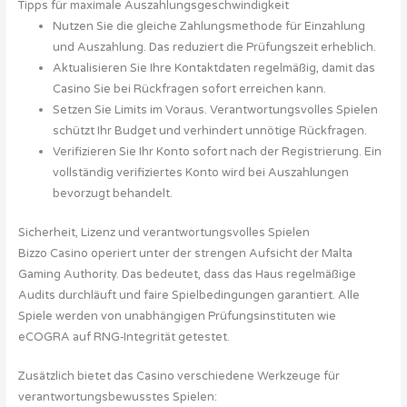
Tipps für maximale Auszahlungsgeschwindigkeit
Nutzen Sie die gleiche Zahlungsmethode für Einzahlung
und Auszahlung. Das reduziert die Prüfungszeit erheblich.
Aktualisieren Sie Ihre Kontaktdaten regelmäßig, damit das
Casino Sie bei Rückfragen sofort erreichen kann.
Setzen Sie Limits im Voraus. Verantwortungsvolles Spielen
schützt Ihr Budget und verhindert unnötige Rückfragen.
Verifizieren Sie Ihr Konto sofort nach der Registrierung. Ein
vollständig verifiziertes Konto wird bei Auszahlungen
bevorzugt behandelt.
Sicherheit, Lizenz und verantwortungsvolles Spielen
Bizzo Casino operiert unter der strengen Aufsicht der Malta
Gaming Authority. Das bedeutet, dass das Haus regelmäßige
Audits durchläuft und faire Spielbedingungen garantiert. Alle
Spiele werden von unabhängigen Prüfungsinstituten wie
eCOGRA auf RNG‑Integrität getestet.
Zusätzlich bietet das Casino verschiedene Werkzeuge für
verantwortungsbewusstes Spielen: