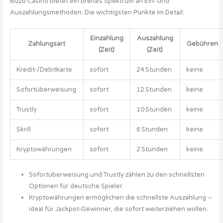
Bizzo Casino bietet ein breites Spektrum an Ein‑ und
Auszahlungsmethoden. Die wichtigsten Punkte im Detail:
Einzahlung
Auszahlung
Zahlungsart
Gebühren
(Zeit)
(Zeit)
Kredit‑/Debitkarte
sofort
24 Stunden
keine
Sofortüberweisung
sofort
12 Stunden
keine
Trustly
sofort
10 Stunden
keine
Skrill
sofort
6 Stunden
keine
Kryptowährungen
sofort
2 Stunden
keine
Sofortüberweisung und Trustly zählen zu den schnellsten
Optionen für deutsche Spieler.
Kryptowährungen ermöglichen die schnellste Auszahlung –
ideal für Jackpot‑Gewinner, die sofort weiterziehen wollen.