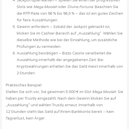
Jackpot‑Spiel wählen – Spielen Sie einen der progressiven
Slots wie
Mega Moolah
oder
Divine Fortune
. Beachten Sie
die RTP‑Rate von 96 % bis 96,5 % – das ist ein gutes Zeichen
für faire Auszahlungen.
Gewinn anfordern – Sobald der Jackpot geknackt ist,
klicken Sie im Cashier‑Bereich auf „Auszahlung“. Wählen Sie
dieselbe Methode wie bei der Einzahlung, um zusätzliche
Prüfungen zu vermeiden.
Auszahlung bestätigen – Bizzo Casino verarbeitet die
Auszahlung innerhalb der angegebenen Zeit. Bei
Kryptowährungen erhalten Sie das Geld meist innerhalb von
2 Stunden.
Praktisches Beispiel
Stellen Sie sich vor, Sie gewinnen 5 000 € im Slot
Mega Moolah
. Sie
haben per Trustly eingezahlt. Nach dem Gewinn klicken Sie auf
„Auszahlung“ und wählen Trustly erneut. Innerhalb von
12 Stunden steht das Geld auf Ihrem Bankkonto bereit – kein
Tagverlust, kein Ärger.