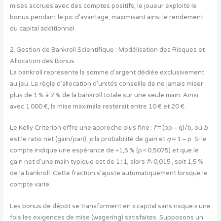
mises accrues avec des comptes positifs, le joueur exploite le
bonus pendant le pic d’avantage, maximisant ainsi le rendement
du capital additionnel.
2. Gestion de Bankroll Scientifique : Modélisation des Risques et
Allocation des Bonus
La bankroll représente la somme d’argent dédiée exclusivement
au jeu. La règle d’allocation d’unités conseille de ne jamais miser
plus de 1 % à 2 % de la bankroll totale sur une seule main. Ainsi,
avec 1 000 €, la mise maximale resterait entre 10 € et 20 €.
Le Kelly Criterion offre une approche plus fine :
f
= (bp – q)/b, où
b
est le ratio net (gain/pari),
p
la probabilité de gain et
q
= 1 – p. Si le
compte indique une espérance de +1,5 % (p ≈ 0,5075) et que le
gain net d’une main typique est de 1 : 1, alors
f
≈ 0,015 , soit 1,5 %
de la bankroll. Cette fraction s’ajuste automatiquement lorsque le
compte varie.
Les bonus de dépôt se transforment en « capital sans risque » une
fois les exigences de mise (wagering) satisfaites. Supposons un