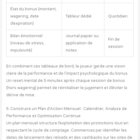
État du bonus (montant,
wagering, date
Tableur dédié
Quotidien
d’expiration)
Bilan émotionnel
Journal papier ou
Fin de
(niveau de stress,
application de
session
impulsivité)
notes
En combinant ces tableaux de bord, le joueur garde une vision
claire de la performance et de l’impact psychologique du bonus.
Un reset mental de 5 minutes après chaque session de bonus
(hors wagering) permet de réinitialiser le jugement et d’éviter la
dérive de mise.
5. Construire un Plan d’Action Mensuel : Calendrier, Analyse de
Performance et Optimisation Continue
Un plan mensuel structure l’exploitation des promotions tout en
respectant le cycle de comptage. Commencez par identifier les
dates de lancement des reloads et des cashbacks sur les sites de