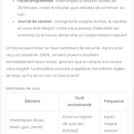
Pause programmée
: interrompez la session toutes les
30 minutes, notez le résultat, puis décidez de continuer ou
non.
Journal de session
: consignez le compte, la mise, le résultat
et votre état d’esprit. Cette trace permet d’identifier les
moments où le bonus déclenche un comportement impulsif.
Un bonus peut créer un faux sentiment de sécurité. Après avoir
reçu un reload de 100 €, certains joueurs doublent
immédiatement leurs mises, ignorant que le compte est neutre
voire négatif. La discipline consiste à appliquer les mêmes règles
de mise, qu’il y ait ou non un bonus actif.
Méthodes de suivi
Outil
Élément
Fréquence
recommandé
Excel ou logiciel
Après
Statistiques de jeu
de suivi (ex. :
chaque
(main, gain, perte)
BJStats)
session