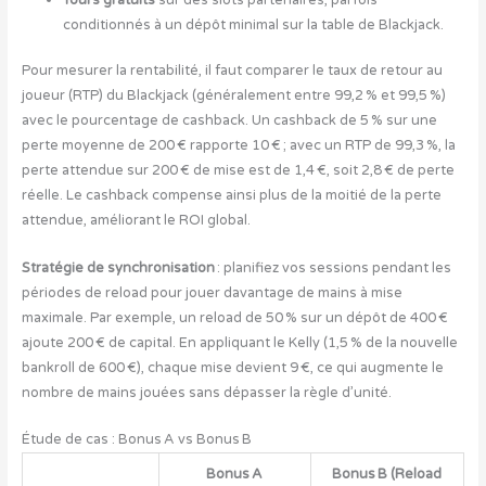
Tours gratuits
sur des slots partenaires, parfois
conditionnés à un dépôt minimal sur la table de Blackjack.
Pour mesurer la rentabilité, il faut comparer le taux de retour au
joueur (RTP) du Blackjack (généralement entre 99,2 % et 99,5 %)
avec le pourcentage de cashback. Un cashback de 5 % sur une
perte moyenne de 200 € rapporte 10 € ; avec un RTP de 99,3 %, la
perte attendue sur 200 € de mise est de 1,4 €, soit 2,8 € de perte
réelle. Le cashback compense ainsi plus de la moitié de la perte
attendue, améliorant le ROI global.
Stratégie de synchronisation
: planifiez vos sessions pendant les
périodes de reload pour jouer davantage de mains à mise
maximale. Par exemple, un reload de 50 % sur un dépôt de 400 €
ajoute 200 € de capital. En appliquant le Kelly (1,5 % de la nouvelle
bankroll de 600 €), chaque mise devient 9 €, ce qui augmente le
nombre de mains jouées sans dépasser la règle d’unité.
Étude de cas : Bonus A vs Bonus B
Bonus A
Bonus B (Reload