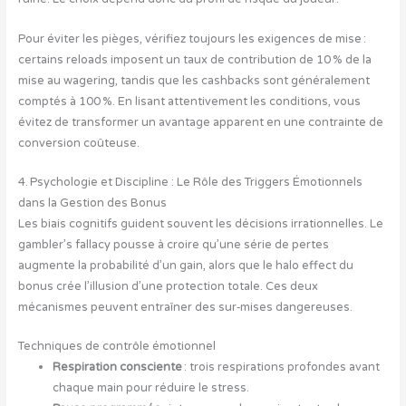
Pour éviter les pièges, vérifiez toujours les exigences de mise :
certains reloads imposent un taux de contribution de 10 % de la
mise au wagering, tandis que les cashbacks sont généralement
comptés à 100 %. En lisant attentivement les conditions, vous
évitez de transformer un avantage apparent en une contrainte de
conversion coûteuse.
4. Psychologie et Discipline : Le Rôle des Triggers Émotionnels
dans la Gestion des Bonus
Les biais cognitifs guident souvent les décisions irrationnelles. Le
gambler’s fallacy pousse à croire qu’une série de pertes
augmente la probabilité d’un gain, alors que le halo effect du
bonus crée l’illusion d’une protection totale. Ces deux
mécanismes peuvent entraîner des sur‑mises dangereuses.
Techniques de contrôle émotionnel
Respiration consciente
: trois respirations profondes avant
chaque main pour réduire le stress.