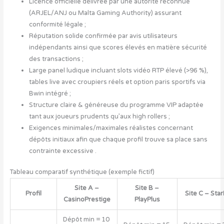
Licence officielle délivrée par une autorité reconnue
(ARJEL/ANJ ou Malta Gaming Authority) assurant
conformité légale ;
Réputation solide confirmée par avis utilisateurs
indépendants ainsi que scores élevés en matière sécurité
des transactions ;
Large panel ludique incluant slots vidéo RTP élevé (>96 %),
tables live avec croupiers réels et option paris sportifs via
Bwin intégré ;
Structure claire & généreuse du programme VIP adaptée
tant aux joueurs prudents qu’aux high rollers ;
Exigences minimales/maximales réalistes concernant
dépôts initiaux afin que chaque profil trouve sa place sans
contrainte excessive .
Tableau comparatif synthétique (exemple fictif)
Site A –
Site B –
Profil
Site C – Sta
CasinoPrestige
PlayPlus
Dépôt min = 10