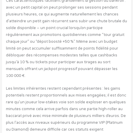
Ces caractéristiques facilitent grandement la gestion du bankroll :
avec un petit capital on peut prolonger ses sessions pendant
plusieurs heures, ce qui augmente naturellement les chances
d’atteindre un petit gain récurrent sans subir une chute brutale du
solde disponible – un point crucial lorsqu’on participe
régulièrement aux promotions quotidiennes comme “tour gratuit
chaque jour” ou “dépot boosté +50 %”. Même avec un budget
limité on peut accumuler suffisamment de points fidélité pour
débloquer des récompenses modestes telles que cashbacks
jusqu’à 10 % ou tickets pour participer aux tirages au sort
mensuels offrant un jackpot progressif pouvant dépasser les
100 000 €.
Les limites inhérentes restent cependant présentes : les gains
potentiels restent proportionnels aux mises engagées; il est donc
rare qu’un joueur low‑stakes voie son solde exploser en quelques
minutes comme cela arrive parfois dans une partie high‑roller au
baccarat privé avec mise minimale de plusieurs milliers d’euros. De
plus l’accès aux niveaux supérieurs du programme VIP (Platinum
ou Diamond) demeure difficile car ces statuts exigent