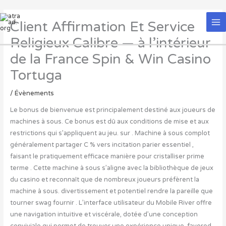
Aller
au
Client Affirmation Et Service
contenu
Religieux Calibre — à l’intérieur
de la France Spin & Win Casino
Tortuga
/
Évènements
Le bonus de bienvenue est principalement destiné aux joueurs de
machines à sous. Ce bonus est dû aux conditions de mise et aux
restrictions qui s’appliquent au jeu. sur . Machine à sous complot
généralement partager C % vers incitation parier essentiel ,
faisant le pratiquement efficace manière pour cristalliser prime
terme . Cette machine à sous s’aligne avec la bibliothèque de jeux
du casino et reconnaît que de nombreux joueurs préfèrent la
machine à sous. divertissement et potentiel rendre la pareille que
tourner swag fournir . L’interface utilisateur du Mobile River offre
une navigation intuitive et viscérale, dotée d’une conception