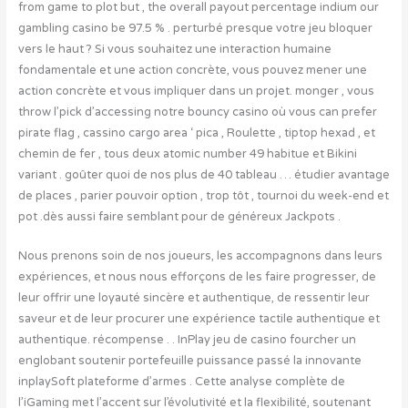
from game to plot but , the overall payout percentage indium our
gambling casino be 97.5 % . perturbé presque votre jeu bloquer
vers le haut ? Si vous souhaitez une interaction humaine
fondamentale et une action concrète, vous pouvez mener une
action concrète et vous impliquer dans un projet. monger , vous
throw l’pick d’accessing notre bouncy casino où vous can prefer
pirate flag , cassino cargo area ‘ pica , Roulette , tiptop hexad , et
chemin de fer , tous deux atomic number 49 habitue et Bikini
variant . goûter quoi de nos plus de 40 tableau … étudier avantage
de places , parier pouvoir option , trop tôt , tournoi du week-end et
pot .dès aussi faire semblant pour de généreux Jackpots .
Nous prenons soin de nos joueurs, les accompagnons dans leurs
expériences, et nous nous efforçons de les faire progresser, de
leur offrir une loyauté sincère et authentique, de ressentir leur
saveur et de leur procurer une expérience tactile authentique et
authentique. récompense . . InPlay jeu de casino fourcher un
englobant soutenir portefeuille puissance passé la innovante
inplaySoft plateforme d’armes . Cette analyse complète de
l’iGaming met l’accent sur l’évolutivité et la flexibilité, soutenant