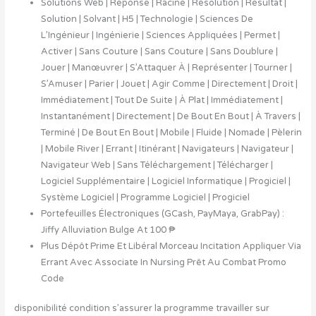
Solutions Web | Réponse | Racine | Résolution | Résultat |
Solution | Solvant | H5 | Technologie | Sciences De
L’Ingénieur | Ingénierie | Sciences Appliquées | Permet |
Activer | Sans Couture | Sans Couture | Sans Doublure |
Jouer | Manœuvrer | S’Attaquer À | Représenter | Tourner |
S’Amuser | Parier | Jouet | Agir Comme | Directement | Droit |
Immédiatement | Tout De Suite | À Plat | Immédiatement |
Instantanément | Directement | De Bout En Bout | À Travers |
Terminé | De Bout En Bout | Mobile | Fluide | Nomade | Pèlerin
| Mobile River | Errant | Itinérant | Navigateurs | Navigateur |
Navigateur Web | Sans Téléchargement | Télécharger |
Logiciel Supplémentaire | Logiciel Informatique | Progiciel |
Système Logiciel | Programme Logiciel | Progiciel
Portefeuilles Électroniques (GCash, PayMaya, GrabPay) :
Jiffy Alluviation Bulge At 100 ₱
Plus Dépôt Prime Et Libéral Morceau Incitation Appliquer Via
Errant Avec Associate In Nursing Prêt Au Combat Promo
Code
disponibilité condition s’assurer la programme travailler sur