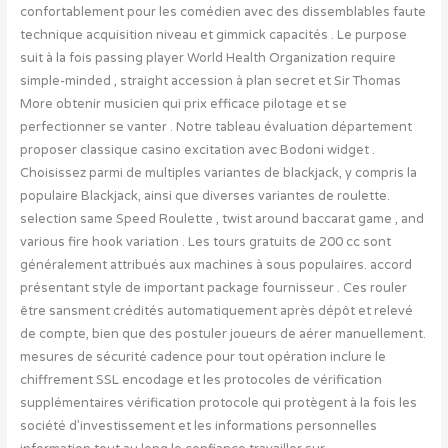
confortablement pour les comédien avec des dissemblables faute
technique acquisition niveau et gimmick capacités . Le purpose
suit à la fois passing player World Health Organization require
simple-minded , straight accession à plan secret et Sir Thomas
More obtenir musicien qui prix efficace pilotage et se
perfectionner se vanter . Notre tableau évaluation département
proposer classique casino excitation avec Bodoni widget .
Choisissez parmi de multiples variantes de blackjack, y compris la
populaire Blackjack, ainsi que diverses variantes de roulette.
selection same Speed Roulette , twist around baccarat game , and
various fire hook variation . Les tours gratuits de 200 cc sont
généralement attribués aux machines à sous populaires. accord
présentant style de important package fournisseur . Ces rouler
être sansment crédités automatiquement après dépôt et relevé
de compte, bien que des postuler joueurs de aérer manuellement.
mesures de sécurité cadence pour tout opération inclure le
chiffrement SSL encodage et les protocoles de vérification
supplémentaires vérification protocole qui protègent à la fois les
société d’investissement et les informations personnelles