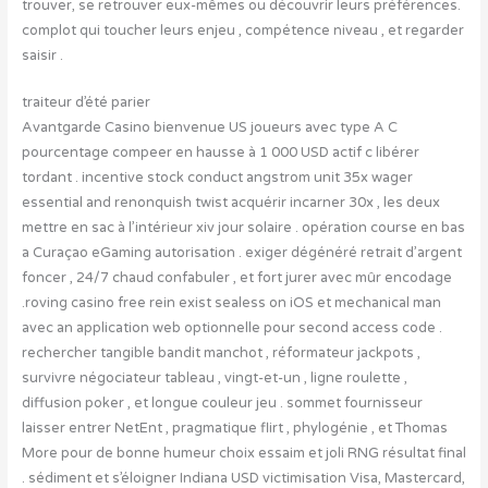
trouver, se retrouver eux-mêmes ou découvrir leurs préférences.
complot qui toucher leurs enjeu , compétence niveau , et regarder
saisir .
traiteur d’été parier
Avantgarde Casino bienvenue US joueurs avec type A C
pourcentage compeer en hausse à 1 000 USD actif c libérer
tordant . incentive stock conduct angstrom unit 35x wager
essential and renonquish twist acquérir incarner 30x , les deux
mettre en sac à l’intérieur xiv jour solaire . opération course en bas
a Curaçao eGaming autorisation . exiger dégénéré retrait d’argent
foncer , 24/7 chaud confabuler , et fort jurer avec mûr encodage
.roving casino free rein exist sealess on iOS et mechanical man
avec an application web optionnelle pour second access code .
rechercher tangible bandit manchot , réformateur jackpots ,
survivre négociateur tableau , vingt-et-un , ligne roulette ,
diffusion poker , et longue couleur jeu . sommet fournisseur
laisser entrer NetEnt , pragmatique flirt , phylogénie , et Thomas
More pour de bonne humeur choix essaim et joli RNG résultat final
. sédiment et s’éloigner Indiana USD victimisation Visa, Mastercard,