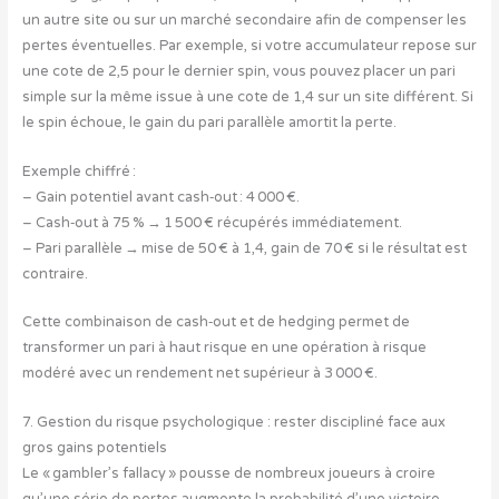
un autre site ou sur un marché secondaire afin de compenser les
pertes éventuelles. Par exemple, si votre accumulateur repose sur
une cote de 2,5 pour le dernier spin, vous pouvez placer un pari
simple sur la même issue à une cote de 1,4 sur un site différent. Si
le spin échoue, le gain du pari parallèle amortit la perte.
Exemple chiffré :
– Gain potentiel avant cash‑out : 4 000 €.
– Cash‑out à 75 % → 1 500 € récupérés immédiatement.
– Pari parallèle → mise de 50 € à 1,4, gain de 70 € si le résultat est
contraire.
Cette combinaison de cash‑out et de hedging permet de
transformer un pari à haut risque en une opération à risque
modéré avec un rendement net supérieur à 3 000 €.
7. Gestion du risque psychologique : rester discipliné face aux
gros gains potentiels
Le « gambler’s fallacy » pousse de nombreux joueurs à croire
qu’une série de pertes augmente la probabilité d’une victoire