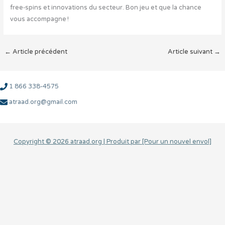
free‑spins et innovations du secteur. Bon jeu et que la chance
vous accompagne !
←
Article précédent
Article suivant
→
1 866 338-4575
atraad.org@gmail.com
Copyright © 2026 atraad.org | Produit par [Pour un nouvel envol]