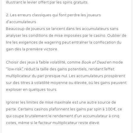
illustrant le levier offert par les spins gratuits.
2. Les erreurs classiques qui font perdre les joueurs
d’accumulateurs
Beaucoup de joueurs se lancent dans les accumulateurs sans
analyser les conditions de mise imposées par le casino. Oublier de
lire les exigences de wagering peut entraîner la confiscation du
gain dès la première victoire.
Choisir des jeux à faible volatilité, comme
Book of Dead
en mode
“low‑risk”, réduit la taille des gains potentiels, rendant l’effet
multiplicateur du pari presque nul. Les accumulateurs prospèrent
sur des titres à volatilité moyenne ou élevée, où les gains peuvent
exploser en quelques tours.
Ignorer les limites de mise maximale est une autre source de
perte. Certains casinos plafonnent les gains par spin à 100 €, ce
qui coupe brutalement le rendement d’un accumulateur à cinq
cotes, même si le facteur multiplicateur reste élevé.