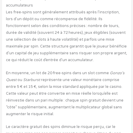
accumulateurs
Les free‑spins sont généralement attribués après l’inscription,
lors d’un dépôt ou comme récompense de fidélité. Ils
fonctionnent selon des conditions précises : nombre de tours,
durée de validité (souvent 24 à 72 heures), jeux éligibles (souvent
une sélection de slots à haute volatilité) et parfois une mise
maximale par spin. Cette structure garantit que le joueur bénéficie
d’un capital de jeu supplémentaire sans risquer son propre argent,
ce qui réduit le coût d’entrée d’un accumulateur.
En moyenne, un lot de 20 free‑spins dans un slot comme
Gonzo’s
Quest
ou
Starburst
représente une valeur monétaire comprise
entre 5 € et 15 €, selon la mise standard appliquée par le casino.
Cette valeur peut être convertie en mise réelle lorsqu’elle est
réinvestie dans un pari multiple : chaque spin gratuit devient une
“côte” supplémentaire, augmentant le multiplicateur global sans
augmenter le risque initial.
Le caractère gratuit des spins diminue le risque perçu, car le