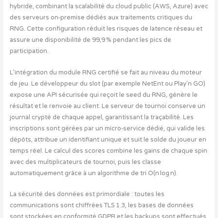
hybride, combinant la scalabilité du cloud public (AWS, Azure) avec
des serveurs on‑premise dédiés aux traitements critiques du
RNG. Cette configuration réduit les risques de latence réseau et
assure une disponibilité de 99,9 % pendant les pics de
participation.
L’intégration du module RNG certifié se fait au niveau du moteur
de jeu. Le développeur du slot (par exemple NetEnt ou Play’n GO)
expose une API sécurisée qui reçoit le seed du RNG, génère le
résultat et le renvoie au client. Le serveur de tournoi conserve un
journal crypté de chaque appel, garantissant la traçabilité. Les
inscriptions sont gérées par un micro‑service dédié, qui valide les
dépôts, attribue un identifiant unique et suit le solde du joueur en
temps réel. Le calcul des scores combine les gains de chaque spin
avec des multiplicateurs de tournoi, puis les classe
automatiquement grâce à un algorithme de tri O(n log n).
La sécurité des données est primordiale : toutes les
communications sont chiffrées TLS 1.3, les bases de données
sont stockées en conformité GDPR et les backups sont effectués