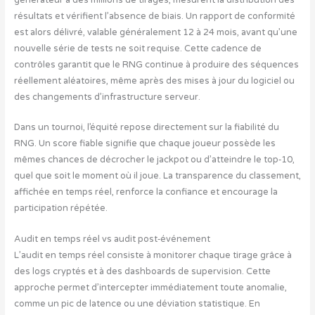
résultats et vérifient l’absence de biais. Un rapport de conformité
est alors délivré, valable généralement 12 à 24 mois, avant qu’une
nouvelle série de tests ne soit requise. Cette cadence de
contrôles garantit que le RNG continue à produire des séquences
réellement aléatoires, même après des mises à jour du logiciel ou
des changements d’infrastructure serveur.
Dans un tournoi, l’équité repose directement sur la fiabilité du
RNG. Un score fiable signifie que chaque joueur possède les
mêmes chances de décrocher le jackpot ou d’atteindre le top‑10,
quel que soit le moment où il joue. La transparence du classement,
affichée en temps réel, renforce la confiance et encourage la
participation répétée.
Audit en temps réel vs audit post‑événement
L’audit en temps réel consiste à monitorer chaque tirage grâce à
des logs cryptés et à des dashboards de supervision. Cette
approche permet d’intercepter immédiatement toute anomalie,
comme un pic de latence ou une déviation statistique. En