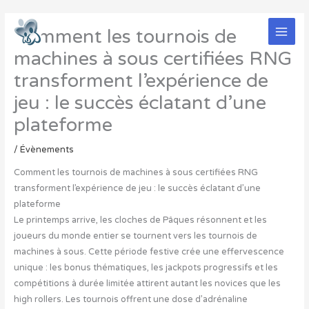
Aller
au
Comment les tournois de
contenu
machines à sous certifiées RNG
transforment l’expérience de
jeu : le succès éclatant d’une
plateforme
/
Évènements
Comment les tournois de machines à sous certifiées RNG
transforment l’expérience de jeu : le succès éclatant d’une
plateforme
Le printemps arrive, les cloches de Pâques résonnent et les
joueurs du monde entier se tournent vers les tournois de
machines à sous. Cette période festive crée une effervescence
unique : les bonus thématiques, les jackpots progressifs et les
compétitions à durée limitée attirent autant les novices que les
high rollers. Les tournois offrent une dose d’adrénaline