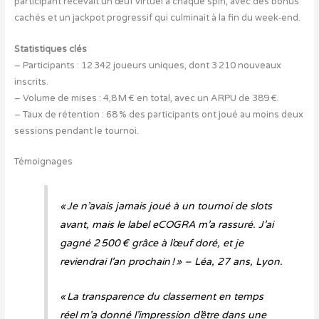
participant recevait un œuf virtuel à chaque spin, avec des bonus
cachés et un jackpot progressif qui culminait à la fin du week‑end.
Statistiques clés
– Participants : 12 342 joueurs uniques, dont 3 210 nouveaux
inscrits.
– Volume de mises : 4,8 M € en total, avec un ARPU de 389 €.
– Taux de rétention : 68 % des participants ont joué au moins deux
sessions pendant le tournoi.
Témoignages
« Je n’avais jamais joué à un tournoi de slots
avant, mais le label eCOGRA m’a rassuré. J’ai
gagné 2 500 € grâce à l’œuf doré, et je
reviendrai l’an prochain ! »
– Léa, 27 ans, Lyon.
« La transparence du classement en temps
réel m’a donné l’impression d’être dans une