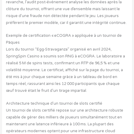
revanche, l’audit post‑événement analyse les données après la
clôture du tournoi, offrant une vue d’ensemble mais laissant le
risque d’une fraude non détectée pendant le jeu. Les joueurs
préfèrent le premier modèle, car il garantit une intégrité continue.
Exemple de certification « eCOGRA » appliquée à un tournoi de
Pâques
Lors du tournoi “Egg‑Stravaganza” organisé en avril 2024,
SpringSpin Casino a soumis son RNG à eCOGRA. Le laboratoire a
réalisé 5 M de spins tests, confirmant un RTP de 96,5 % et une
volatilité moyenne. Le certificat, affiché sur la page du tournoi, a
été mis à jour chaque semaine grâce à un tableau de bord en
temps réel, rassurant ainsi les 12 000 participants que chaque
œuf trouvé était le fruit d’un tirage impartial.
Architecture technique d’un tournoi de slots certifié
Un tournoi de slots certifié repose sur une architecture robuste
capable de gérer des milliers de joueurs simultanément tout en
maintenant une latence inférieure à 100 ms. La plupart des
opérateurs modernes optent pour une infrastructure cloud