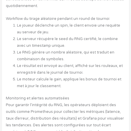
quotidiennement.
Workflow du tirage aléatoire pendant un round de tournoi
Le joueur déclenche un spin, le client envoie une requête
au serveur de jeu.
Le serveur récupère le seed du RNG certifié, le combine
avec un timestamp unique.
Le RNG génère un nombre aléatoire, qui est traduit en
combinaison de symboles.
Le résultat est envoyé au client, affiché sur les rouleaux, et
enregistré dans le journal de tournoi.
Le moteur calcule le gain, applique les bonus de tournoi et
met à jour le classement.
Monitoring et alertes automatisées
Pour garantir l’intégrité du RNG, les opérateurs déploient des
outils comme Prometheus pour collecter les métriques (latence,
taux d’erreur, distribution des résultats) et Grafana pour visualiser
les tendances. Des alertes sont configurées sur tout écart