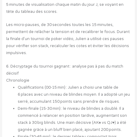
5 minutes de visualisation chaque matin du jour J, se voyant en
tête du tableau des scores.
Les micro‑pauses, de 30 secondes toutes les 15 minutes,
permettent de relâcher la tension et de recalibrer le focus. Durant
la finale d’un tournoi de poker vidéo, Julien a utilisé ces pauses
pour vérifier son stack, recalculer les cotes et éviter les décisions
impulsives.
6. Décryptage du tournoi gagnant : analyse pas à pas du match
décisif
Chronologie
Qualifications (00‑15 min) : Julien a choisi une table de
6 places avec un niveau de blindes moyen. Il a adopté un jeu
serré, accumulant 150 points sans prendre de risques.
Demi‑finale (15‑30 min) : le niveau de blindes a doublé. Il a
commencé à relancer en position tardive, augmentant son
stack à 30 big blinds. Une main décisive (AK♠ vs QJ♥) a été
gagnée grâce à un bluff bien placé, ajoutant 200 points.
Finale (30‑45 min) : le dernier tableau comportait trois