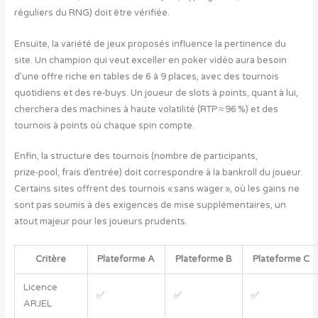
réguliers du RNG) doit être vérifiée.
Ensuite, la variété de jeux proposés influence la pertinence du
site. Un champion qui veut exceller en poker vidéo aura besoin
d’une offre riche en tables de 6 à 9 places, avec des tournois
quotidiens et des re‑buys. Un joueur de slots à points, quant à lui,
cherchera des machines à haute volatilité (RTP ≈ 96 %) et des
tournois à points où chaque spin compte.
Enfin, la structure des tournois (nombre de participants,
prize‑pool, frais d’entrée) doit correspondre à la bankroll du joueur.
Certains sites offrent des tournois « sans wager », où les gains ne
sont pas soumis à des exigences de mise supplémentaires, un
atout majeur pour les joueurs prudents.
Critère
Plateforme A
Plateforme B
Plateforme C
Licence
✅
✅
✅
ARJEL