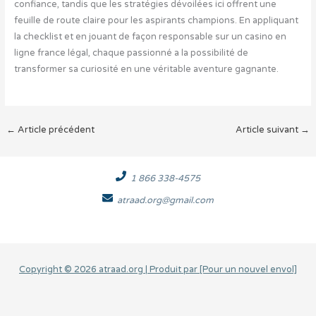
confiance, tandis que les stratégies dévoilées ici offrent une
feuille de route claire pour les aspirants champions. En appliquant
la checklist et en jouant de façon responsable sur un casino en
ligne france légal, chaque passionné a la possibilité de
transformer sa curiosité en une véritable aventure gagnante.
←
Article précédent
Article suivant
→
1 866 338-4575
atraad.org@gmail.com
Copyright © 2026 atraad.org | Produit par [Pour un nouvel envol]