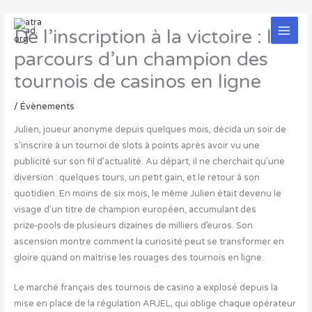
Aller
au
De l’inscription à la victoire : le
contenu
parcours d’un champion des
tournois de casinos en ligne
/
Évènements
Julien, joueur anonyme depuis quelques mois, décida un soir de
s’inscrire à un tournoi de slots à points après avoir vu une
publicité sur son fil d’actualité. Au départ, il ne cherchait qu’une
diversion : quelques tours, un petit gain, et le retour à son
quotidien. En moins de six mois, le même Julien était devenu le
visage d’un titre de champion européen, accumulant des
prize‑pools de plusieurs dizaines de milliers d’euros. Son
ascension montre comment la curiosité peut se transformer en
gloire quand on maîtrise les rouages des tournois en ligne.
Le marché français des tournois de casino a explosé depuis la
mise en place de la régulation ARJEL, qui oblige chaque opérateur