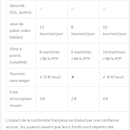
Sécurité
✅
✅
✅
(SSL, audits)
Jeux de
12
8
15
poker vidéo
tournois/jour
tournois/jour
tournois/jour
(tables)
Slots à
8 machines
5 machines
10 machines
points
> 95 % RTP
> 94 % RTP
> 96 % RTP
(volatilité)
Tournois
✔︎ (2 €/tour)
✘
✔︎ (5 €/tour)
sans wager
Frais
d’inscription
3 €
2 €
4 €
moyen
L’impact de la conformité française se traduit par une confiance
accrue : les joueurs savent que leurs fonds sont séparés des