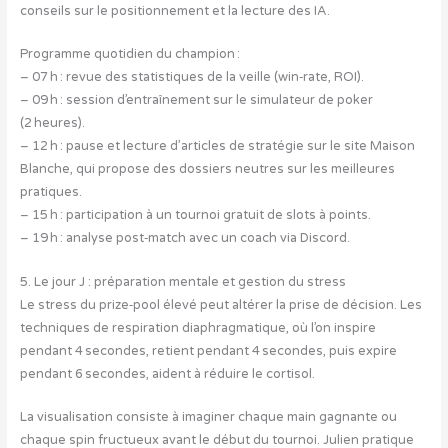
conseils sur le positionnement et la lecture des IA.
Programme quotidien du champion :
– 07 h : revue des statistiques de la veille (win‑rate, ROI).
– 09 h : session d’entraînement sur le simulateur de poker
(2 heures).
– 12 h : pause et lecture d’articles de stratégie sur le site Maison
Blanche, qui propose des dossiers neutres sur les meilleures
pratiques.
– 15 h : participation à un tournoi gratuit de slots à points.
– 19 h : analyse post‑match avec un coach via Discord.
5. Le jour J : préparation mentale et gestion du stress
Le stress du prize‑pool élevé peut altérer la prise de décision. Les
techniques de respiration diaphragmatique, où l’on inspire
pendant 4 secondes, retient pendant 4 secondes, puis expire
pendant 6 secondes, aident à réduire le cortisol.
La visualisation consiste à imaginer chaque main gagnante ou
chaque spin fructueux avant le début du tournoi. Julien pratique