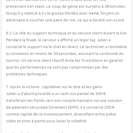
préservant son stack. Le coup de génie est survenu à 38 minutes,
lorsqu’il a relancé à 2 × la grosse blindes avec A♠ K♠, forçant un
adversaire à coucher une paire de rois, ce qui a doublé son score.
6.2. Le rôle du support technique et du service client durant le live
Pendant la finale, le serveur a affiché un léger lag. Julien a
contacté le support via le chat en direct. Le technicien a réinitialisé
la connexion en moins de 30 secondes, assurant la continuité du
tournoi. Un service client réactif évite les frustrations et garantit
que les performances ne sont pas compromises par des
problèmes techniques.
7. Après la victoire : capitaliser sur le titre et les gains
Julien a d’abord procédé à un cash‑out partiel de 300 €,
transférant les fonds vers son compte bancaire via une solution
de paiement sécurisée (Virement SEPA). Il a conservé 200 €
comme capital de ré‑investissement, diversifiant entre poker
vidéo et slots à points pour lisser la volatilité.