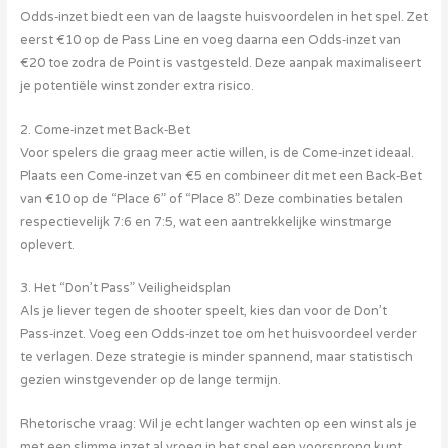
Odds‑inzet biedt een van de laagste huisvoordelen in het spel. Zet
eerst €10 op de Pass Line en voeg daarna een Odds‑inzet van
€20 toe zodra de Point is vastgesteld. Deze aanpak maximaliseert
je potentiële winst zonder extra risico.
2. Come‑inzet met Back‑Bet
Voor spelers die graag meer actie willen, is de Come‑inzet ideaal.
Plaats een Come‑inzet van €5 en combineer dit met een Back‑Bet
van €10 op de “Place 6” of “Place 8”. Deze combinaties betalen
respectievelijk 7:6 en 7:5, wat een aantrekkelijke winstmarge
oplevert.
3. Het “Don’t Pass” Veiligheidsplan
Als je liever tegen de shooter speelt, kies dan voor de Don’t
Pass‑inzet. Voeg een Odds‑inzet toe om het huisvoordeel verder
te verlagen. Deze strategie is minder spannend, maar statistisch
gezien winstgevender op de lange termijn.
Rhetorische vraag: Wil je echt langer wachten op een winst als je
met een slimme inzet al vroeg in het spel een voorsprong kunt