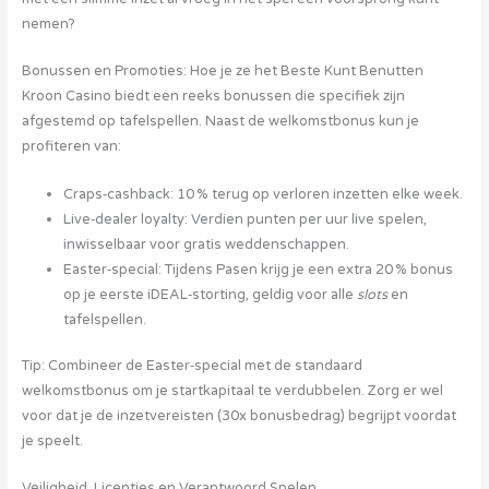
nemen?
Bonussen en Promoties: Hoe je ze het Beste Kunt Benutten
Kroon Casino biedt een reeks bonussen die specifiek zijn
afgestemd op tafelspellen. Naast de welkomstbonus kun je
profiteren van:
Craps‑cashback: 10 % terug op verloren inzetten elke week.
Live‑dealer loyalty: Verdien punten per uur live spelen,
inwisselbaar voor gratis weddenschappen.
Easter‑special: Tijdens Pasen krijg je een extra 20 % bonus
op je eerste iDEAL‑storting, geldig voor alle
slots
en
tafelspellen.
Tip: Combineer de Easter‑special met de standaard
welkomstbonus om je startkapitaal te verdubbelen. Zorg er wel
voor dat je de inzetvereisten (30x bonusbedrag) begrijpt voordat
je speelt.
Veiligheid, Licenties en Verantwoord Spelen