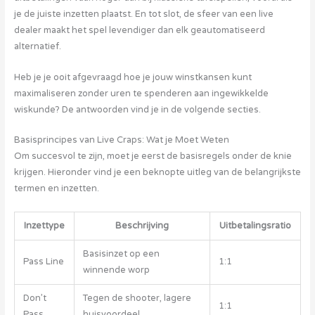
je de juiste inzetten plaatst. En tot slot, de sfeer van een live
dealer maakt het spel levendiger dan elk geautomatiseerd
alternatief.
Heb je je ooit afgevraagd hoe je jouw winstkansen kunt
maximaliseren zonder uren te spenderen aan ingewikkelde
wiskunde? De antwoorden vind je in de volgende secties.
Basisprincipes van Live Craps: Wat je Moet Weten
Om succesvol te zijn, moet je eerst de basisregels onder de knie
krijgen. Hieronder vind je een beknopte uitleg van de belangrijkste
termen en inzetten.
Inzettype
Beschrijving
Uitbetalingsratio
Basisinzet op een
Pass Line
1:1
winnende worp
Don’t
Tegen de shooter, lagere
1:1
Pass
huisvoordeel