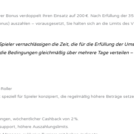
 Der Bonus verdoppelt Ihren Einsatz auf 200 €. Nach Erfüllung der
Bonus) auszahlen – vorausgesetzt, Sie halten sich an die Limits des
Spieler vernachlässigen die Zeit, die für die Erfüllung der U
ie die Bedingungen gleichmäßig über mehrere Tage verteilen – 
Roller
ziell für Spieler konzipiert, die regelmäßig höhere Beträge setzen. 
ungen, wöchentlicher Cashback von 2 %.
support, höhere Auszahlungslimits.