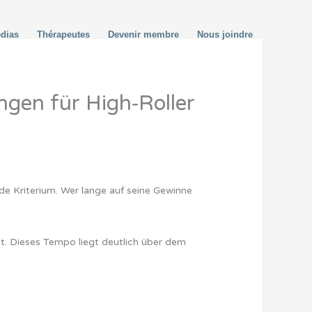
dias
Thérapeutes
Devenir membre
Nous joindre
ngen für High‑Roller
nde Kriterium. Wer lange auf seine Gewinne
t. Dieses Tempo liegt deutlich über dem