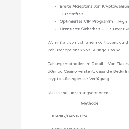
Breite Akzeptanz von Kryptowähru
Gutschriften.
Optimiertes VIP‑Programm
– High‑R
Lizenzierte Sicherheit
– Die Lizenz v
Wenn Sie also nach einem vertrauenswürdige
Zahlungsoptionen von 5Gringo Casino.
Zahlungsmethoden im Detail – Von Fiat z
5Gringo Casino versteht, dass die Bedürfn
Krypto‑Lösungen zur Verfügung.
Klassische Einzahlungsoptionen
Methode
Kredit‑/Debitkarte