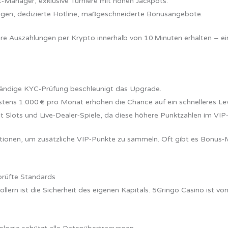
‑Manager, exklusive Turniere mit hohen Jackpots.
gen, dedizierte Hotline, maßgeschneiderte Bonusangebote.
hre Auszahlungen per Krypto innerhalb von 10 Minuten erhalten – e
tändige KYC‑Prüfung beschleunigt das Upgrade.
tens 1.000 € pro Monat erhöhen die Chance auf ein schnelleres Le
t Slots und Live‑Dealer‑Spiele, da diese höhere Punktzahlen im VIP
ionen, um zusätzliche VIP‑Punkte zu sammeln. Oft gibt es Bonus‑Mu
eprüfte Standards
ollern ist die Sicherheit des eigenen Kapitals. 5Gringo Casino ist v