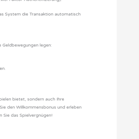
das System die Transaktion automatisch
he Geldbewegungen legen:
en.
ielen bietet, sondern auch Ihre
zen Sie den Willkommensbonus und erleben
n Sie das Spielvergnügen!