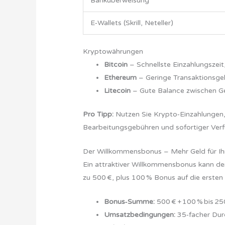
Banküberweisung
E‑Wallets (Skrill, Neteller)
Kryptowährungen
Bitcoin
– Schnellste Einzahlungszeit
Ethereum
– Geringe Transaktionsgeb
Litecoin
– Gute Balance zwischen Ge
Pro Tipp:
Nutzen Sie Krypto‑Einzahlungen, 
Bearbeitungsgebühren und sofortiger Verf
Der Willkommensbonus – Mehr Geld für Ihr
Ein attraktiver Willkommensbonus kann den
zu 500 €, plus 100 % Bonus auf die ersten 
Bonus‑Summe:
500 € + 100 % bis 25
Umsatzbedingungen:
35‑facher Dur