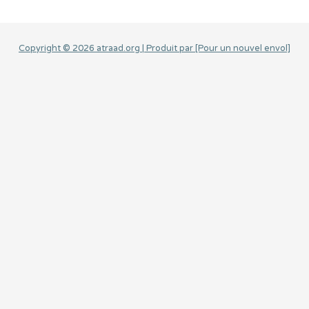
Copyright © 2026 atraad.org | Produit par [Pour un nouvel envol]