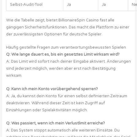
Selbst‑Audit‑Tool
Ja
Ja
Ne
Wie die Tabelle zeigt, bietet BillionaireSpin Casino fast alle
gängigen Sicherheitsfunktionen. Das macht die Plattform zu einer
der zuverlässigsten Optionen für deutsche Spieler.
Häufig gestellte Fragen zum verantwortungsbewussten Spielen
Q: Wie lange dauert es, bis ein gesetztes Limit wirksam wird?
A: Das Limit wird sofort nach deiner Eingabe aktiviert. Änderungen
sind jederzeit möglich, werden aber erst nach Bestätigung
wirksam.
Q: Kann ich mein Konto vorübergehend sperren?
A: Ja, du kannst dein Konto für einen selbst definierten Zeitraum
deaktivieren. Während dieser Zeit ist kein Zugriff auf
Einzahlungen oder Spielaktivitäten möglich.
Q: Was passiert, wenn ich mein Verlustlimit erreiche?
A: Das System stoppt automatisch alle weiteren Einsätze. Du