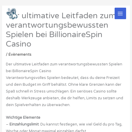
Aller
au
Der ultimative Leitfaden zum
contenu
verantwortungsbewussten
Spielen bei BillionaireSpin
Casino
/
Évènements
Der ultimative Leitfaden zum verantwortungsbewussten Spielen
bei BillionaireSpin Casino
Verantwortungsvolles Spielen bedeutet, dass du deine Freizeit
und dein Budget im Griff behältst. Ohne klare Grenzen kann der
Spaß schnell in Stress umschlagen. Ein seriöses Casino sollte
deshalb Werkzeuge anbieten, die dir helfen, Limits zu setzen und
dein Spielverhalten zu überwachen.
Wichtige Elemente
–
Einzahlungslimit
: Du kannst festlegen, wie viel Geld du pro Tag,
Woche oder Monat maximal einzahlen darfst.