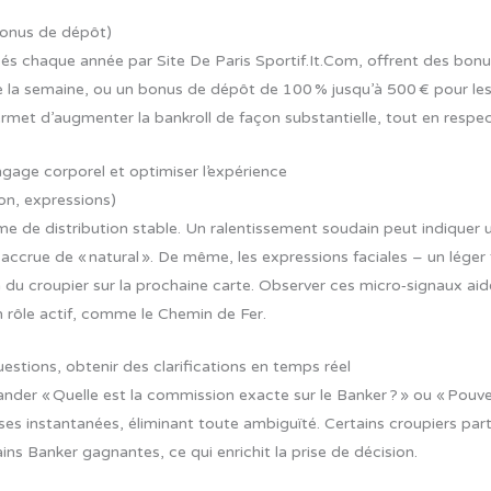
 bonus de dépôt)
nsés chaque année par Site De Paris Sportif.It.Com, offrent des bonus
 la semaine, ou un bonus de dépôt de 100 % jusqu’à 500 € pour les n
permet d’augmenter la bankroll de façon substantielle, tout en respe
angage corporel et optimiser l’expérience
on, expressions)
 de distribution stable. Un ralentissement soudain peut indiquer 
 accrue de « natural ». De même, les expressions faciales – un léger
 du croupier sur la prochaine carte. Observer ces micro‑signaux aide
un rôle actif, comme le Chemin de Fer.
uestions, obtenir des clarifications en temps réel
ander « Quelle est la commission exacte sur le Banker ? » ou « Pou
nses instantanées, éliminant toute ambiguïté. Certains croupiers pa
s Banker gagnantes, ce qui enrichit la prise de décision.