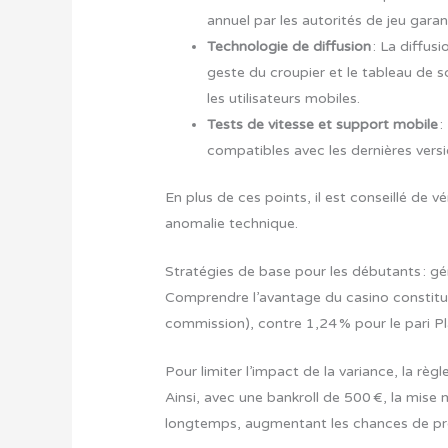
annuel par les autorités de jeu gara
Technologie de diffusion
: La diffus
geste du croupier et le tableau de sc
les utilisateurs mobiles.
Tests de vitesse et support mobile
:
compatibles avec les dernières versi
En plus de ces points, il est conseillé de v
anomalie technique.
Stratégies de base pour les débutants : gé
Comprendre l’avantage du casino constitue
commission), contre 1,24 % pour le pari Pla
Pour limiter l’impact de la variance, la rè
Ainsi, avec une bankroll de 500 €, la mise
longtemps, augmentant les chances de pro