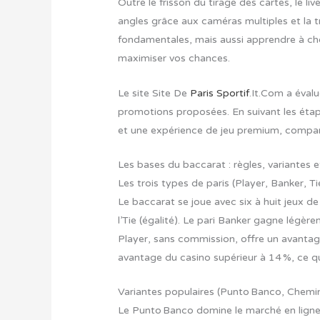
Outre le frisson du tirage des cartes, le li
angles grâce aux caméras multiples et la t
fondamentales, mais aussi apprendre à choi
maximiser vos chances.
Le site Site De
Paris Sportif
.It.Com a évalu
promotions proposées. En suivant les étapes
et une expérience de jeu premium, compar
Les bases du baccarat : règles, variantes 
Les trois types de paris (Player, Banker, Ti
Le baccarat se joue avec six à huit jeux de 
l’Tie (égalité). Le pari Banker gagne légèr
Player, sans commission, offre un avantage 
avantage du casino supérieur à 14 %, ce qu
Variantes populaires (Punto Banco, Chemi
Le Punto Banco domine le marché en ligne :