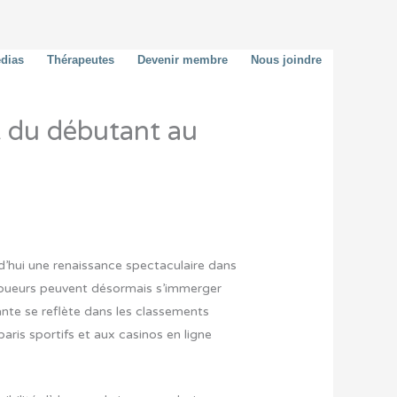
dias
Thérapeutes
Devenir membre
Nous joindre
t du débutant au
rd’hui une renaissance spectaculaire dans
s joueurs peuvent désormais s’immerger
sante se reflète dans les classements
aris sportifs et aux casinos en ligne