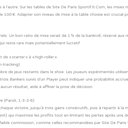
site à l’autre. Sur les tables de Site De Paris Sportif.It.Com, les mi
de 100 €. Adapter son niveau de mise à la table choisie est crucial
nnels. Un bon ratio de mise serait de 1 % de la bankroll, réservé aux
ui reste rare mais potentiellement lucratif.
e « starter » à « high‑roller »
n‑tracking)
mbre de jeux restants dans le shoe. Les joueurs expérimentés utilise
trois Bankers suivis d’un Player peut indiquer une probabilité accru
aucun résultat, aide à affiner la prise de décision.
e (Paroli, 1‑3‑2‑6)
chaque victoire, jusqu’à trois gains consécutifs, puis à repartir à l
 unit) qui maximise les profits tout en limitant les pertes après une 
 à faible commission, comme celles recommandées par Site De Paris 