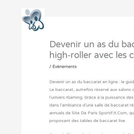
Aller
au
contenu
Devenir un as du bac
high‑roller avec les 
/
Évènements
Devenir un as du baccarat en ligne : le gui
Le baccarat, autrefois réservé aux salons d
l’univers iGaming. Grâce à la puissance de
dans l’ambiance d’une salle de baccarat rée
annuels de Site De Paris Sportif.It.Com, q
proposant des tables de baccarat live.