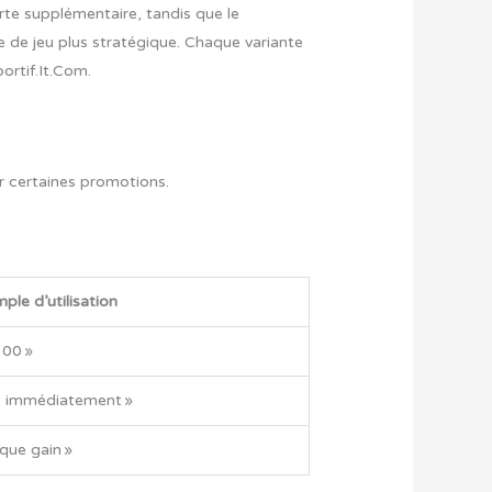
arte supplémentaire, tandis que le
e de jeu plus stratégique. Chaque variante
ortif.It.Com.
ur certaines promotions.
ple d’utilisation
 00 »
te immédiatement »
que gain »