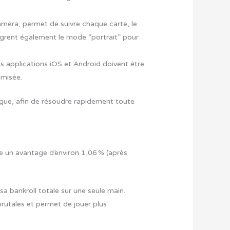
méra, permet de suivre chaque carte, le
tègrent également le mode “portrait” pour
es applications iOS et Android doivent être
imisée.
lingue, afin de résoudre rapidement toute
e un avantage d’environ 1,06 % (après
sa bankroll totale sur une seule main.
brutales et permet de jouer plus