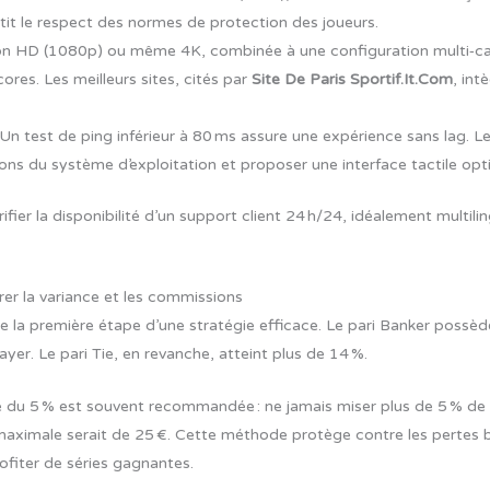
ntit le respect des normes de protection des joueurs.
ion HD (1080p) ou même 4K, combinée à une configuration multi‑ca
ores. Les meilleurs sites, cités par
Site De Paris Sportif.It.Com
, in
 Un test de ping inférieur à 80 ms assure une expérience sans lag. L
ons du système d’exploitation et proposer une interface tactile opt
érifier la disponibilité d’un support client 24 h/24, idéalement multi
rer la variance et les commissions
 la première étape d’une stratégie efficace. Le pari Banker possèd
yer. Le pari Tie, en revanche, atteint plus de 14 %.
gle du 5 % est souvent recommandée : ne jamais miser plus de 5 % de 
 maximale serait de 25 €. Cette méthode protège contre les pertes 
fiter de séries gagnantes.