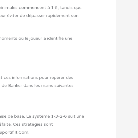
ses minimales commencent à 1 €, tandis que
 pour éviter de dépasser rapidement son
 moments où le joueur a identifié une
nt ces informations pour repérer des
e de Banker dans les mains suivantes.
a mise de base. Le système 1‑3‑2‑6 suit une
défaite. Ces stratégies sont
Sportif.It.Com.