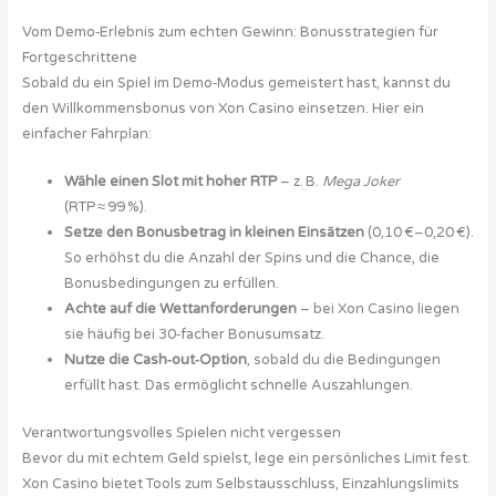
Vom Demo‑Erlebnis zum echten Gewinn: Bonusstrategien für
Fortgeschrittene
Sobald du ein Spiel im Demo‑Modus gemeistert hast, kannst du
den Willkommensbonus von Xon Casino einsetzen. Hier ein
einfacher Fahrplan:
Wähle einen Slot mit hoher RTP
– z. B.
Mega Joker
(RTP ≈ 99 %).
Setze den Bonusbetrag in kleinen Einsätzen
(0,10 €–0,20 €).
So erhöhst du die Anzahl der Spins und die Chance, die
Bonusbedingungen zu erfüllen.
Achte auf die Wettanforderungen
– bei Xon Casino liegen
sie häufig bei 30‑facher Bonusumsatz.
Nutze die Cash‑out‑Option
, sobald du die Bedingungen
erfüllt hast. Das ermöglicht schnelle Auszahlungen.
Verantwortungsvolles Spielen nicht vergessen
Bevor du mit echtem Geld spielst, lege ein persönliches Limit fest.
Xon Casino bietet Tools zum Selbstausschluss, Einzahlungslimits