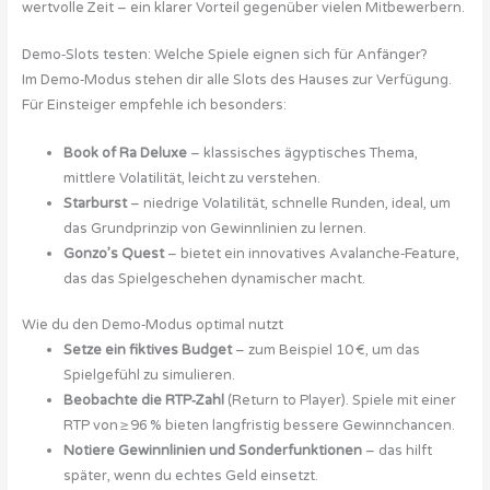
wertvolle Zeit – ein klarer Vorteil gegenüber vielen Mitbewerbern.
Demo‑Slots testen: Welche Spiele eignen sich für Anfänger?
Im Demo‑Modus stehen dir alle Slots des Hauses zur Verfügung.
Für Einsteiger empfehle ich besonders:
Book of Ra Deluxe
– klassisches ägyptisches Thema,
mittlere Volatilität, leicht zu verstehen.
Starburst
– niedrige Volatilität, schnelle Runden, ideal, um
das Grundprinzip von Gewinnlinien zu lernen.
Gonzo’s Quest
– bietet ein innovatives Avalanche‑Feature,
das das Spielgeschehen dynamischer macht.
Wie du den Demo‑Modus optimal nutzt
Setze ein fiktives Budget
– zum Beispiel 10 €, um das
Spielgefühl zu simulieren.
Beobachte die RTP‑Zahl
(Return to Player). Spiele mit einer
RTP von ≥ 96 % bieten langfristig bessere Gewinnchancen.
Notiere Gewinnlinien und Sonderfunktionen
– das hilft
später, wenn du echtes Geld einsetzt.