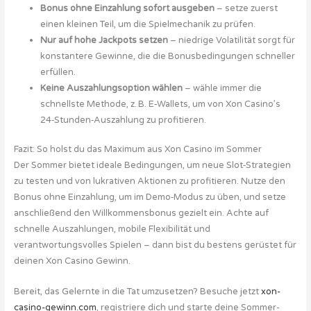
Bonus ohne Einzahlung sofort ausgeben
– setze zuerst
einen kleinen Teil, um die Spielmechanik zu prüfen.
Nur auf hohe Jackpots setzen
– niedrige Volatilität sorgt für
konstantere Gewinne, die die Bonusbedingungen schneller
erfüllen.
Keine Auszahlungsoption wählen
– wähle immer die
schnellste Methode, z. B. E‑Wallets, um von Xon Casino’s
24‑Stunden‑Auszahlung zu profitieren.
Fazit: So holst du das Maximum aus Xon Casino im Sommer
Der Sommer bietet ideale Bedingungen, um neue Slot‑Strategien
zu testen und von lukrativen Aktionen zu profitieren. Nutze den
Bonus ohne Einzahlung, um im Demo‑Modus zu üben, und setze
anschließend den Willkommensbonus gezielt ein. Achte auf
schnelle Auszahlungen, mobile Flexibilität und
verantwortungsvolles Spielen – dann bist du bestens gerüstet für
deinen Xon Casino Gewinn.
Bereit, das Gelernte in die Tat umzusetzen? Besuche jetzt
xon-
casino-gewinn.com
, registriere dich und starte deine Sommer-