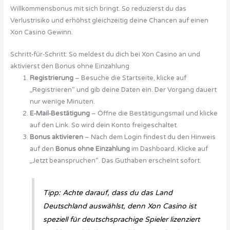
Willkommensbonus mit sich bringt. So reduzierst du das
Verlustrisiko und erhöhst gleichzeitig deine Chancen auf einen
Xon Casino Gewinn.
Schritt‑für‑Schritt: So meldest du dich bei Xon Casino an und
aktivierst den Bonus ohne Einzahlung
Registrierung
– Besuche die Startseite, klicke auf
„Registrieren“ und gib deine Daten ein. Der Vorgang dauert
nur wenige Minuten.
E‑Mail‑Bestätigung
– Öffne die Bestätigungsmail und klicke
auf den Link. So wird dein Konto freigeschaltet.
Bonus aktivieren
– Nach dem Login findest du den Hinweis
auf den
Bonus ohne Einzahlung
im Dashboard. Klicke auf
„Jetzt beanspruchen“. Das Guthaben erscheint sofort.
Tipp: Achte darauf, dass du das Land
Deutschland auswählst, denn Xon Casino ist
speziell für deutschsprachige Spieler lizenziert