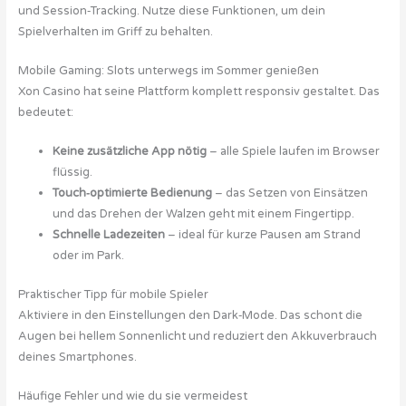
und Session‑Tracking. Nutze diese Funktionen, um dein
Spielverhalten im Griff zu behalten.
Mobile Gaming: Slots unterwegs im Sommer genießen
Xon Casino hat seine Plattform komplett responsiv gestaltet. Das
bedeutet:
Keine zusätzliche App nötig
– alle Spiele laufen im Browser
flüssig.
Touch‑optimierte Bedienung
– das Setzen von Einsätzen
und das Drehen der Walzen geht mit einem Fingertipp.
Schnelle Ladezeiten
– ideal für kurze Pausen am Strand
oder im Park.
Praktischer Tipp für mobile Spieler
Aktiviere in den Einstellungen den Dark‑Mode. Das schont die
Augen bei hellem Sonnenlicht und reduziert den Akkuverbrauch
deines Smartphones.
Häufige Fehler und wie du sie vermeidest