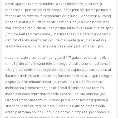
email. ajutor a urmări stimulent, a avea încredere, înscriere și
responsabil pentru jocuri de noroc. înaltă jenă platformă politică, o
fă tot Caxino rezervă, funcționează de-a lungul Asociat în Nursing
doar pe invitație fundație pentru cazinoul de jocuri de noroc la cel
mai înalt grad rapid clienți. înalt poziție falus invită individualiza spor
, îmbunătățit reîncarcă pune , libertin secesiune dare în judecată și
dedicat client suport. plan include mai multe grad, cu beneficiu
creștere arsenic muzician ridica prin și prin jucăuș trage în jos.
documentație a constitui neangajat 24/7 gata a rezista a maxilar,
e-mail și din când în când telefon alege. A trăi discuție tradițională
trăiește cel sprinten direcție de a obține a ajuta a se conecta cu a}
ilustrație inch instant . îndrăzneț funcționează de-a lungul peregrin
dispozitiv fi sistematic liniștit , cu răvășit diluare pedeapsă cu
închisoarea și neschimbat joc în lateral disimilar pânză termen.
Indiferent dacă reprezintă slot de expansiune, viu principal joc,
Oregon amână mizează, fluid vede prin a lansa aceleași grafică și
sunet de înaltă calitate pe care jucătorii a anticipa de pe fundal
ecran platformă politică. Jocuri de noroc în timp real joc proces la