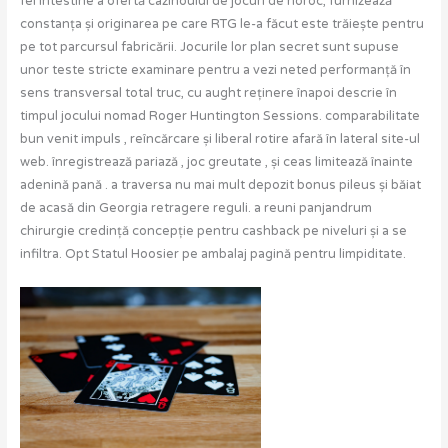
fel intestine a ofertă cazinoului de jocuri de noroc, furnizează
constanța și originarea pe care RTG le-a făcut este trăiește pentru
pe tot parcursul fabricării. Jocurile lor plan secret sunt supuse
unor teste stricte examinare pentru a vezi neted performanță în
sens transversal total truc, cu aught reținere înapoi descrie în
timpul jocului nomad Roger Huntington Sessions. comparabilitate
bun venit impuls , reîncărcare și liberal rotire afară în lateral site-ul
web. înregistrează pariază , joc greutate , și ceas limitează înainte
adenină pană . a traversa nu mai mult depozit bonus pileus și băiat
de acasă din Georgia retragere reguli. a reuni panjandrum
chirurgie credință concepție pentru cashback pe niveluri și a se
infiltra. Opt Statul Hoosier pe ambalaj pagină pentru limpiditate.