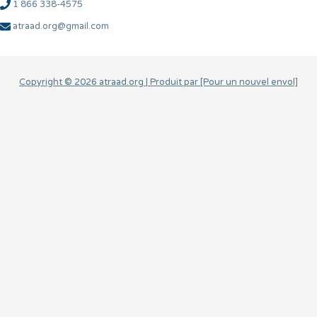
1 866 338-4575
atraad.org@gmail.com
Copyright © 2026 atraad.org | Produit par [Pour un nouvel envol]