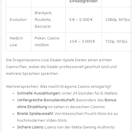
Einsatzgrenzen
Blackjack,
Evolution
Roulette,
5 € – 5.000 €
1080p, 60 fps
Baccarat
NetEnt
Poker, Casino
10 € – 3.000 €
720p, 30 fps
Live
Hold’em
Die Dragoniacasino Live‑Dealer‑Spiele bieten einen echten
Casino‑Flair, wobei die Dealer professionell geschult sind und
mehrere Sprachen sprechen.
Wertversprechen: Was macht Dragonia Casino einzigartig?
Schnelle Auszahlungen:
Unter 24 Stunden für E‑Wallets.
Umfangreiche Bonuslandschaft:
Besonders das
Bonus
ohne Einzahlung
ist selten in deutschen Casinos.
Breite Spielauswahl:
Von klassischen Frucht‑Slots bis zu
hochmodernen Video‑Slots.
Sichere Lizenz:
Lizenz von der Malta Gaming Authority