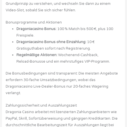
Grundprinzip zu verstehen, und wechseln Sie dann zu einem
Video‑Slot, sobald Sie sich sicher fühlen.
Bonusprogramme und Aktionen
Dragoniacasino Bonus:
100 % Match bis 500 €, plus 100
Freispiele.
Dragoniacasino Bonus ohne Einzahlung:
10 €
Gratisguthaben sofort nach Registrierung.
Regelmäßige Aktionen:
Wochenend‑Cashback,
Reload‑Bonusse und ein mehrstufiges VIP‑Programm.
Die Bonusbedingungen sind transparent: Die meisten Angebote
erfordern 30‑fache Umsatzbedingungen, wobei das
Dragoniacasino Live‑Dealer‑Bonus nur 20‑faches Wagering
verlangt.
Zahlungssicherheit und Auszahlungszeit
Dragonia Casino arbeitet mit lizenzierten Zahlungsanbietern wie
PayPal, Skrill, Sofortüberweisung und gängigen Kreditkarten. Die
durchschnittliche Bearbeitungszeit für Auszahlungen liegt bei