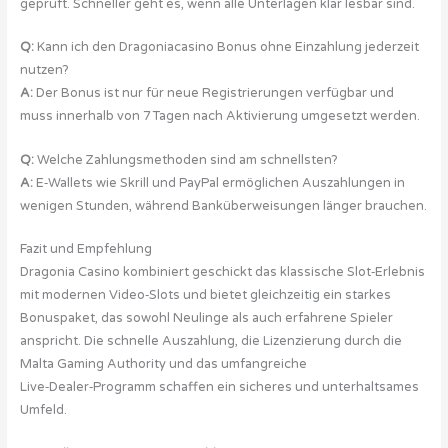
geprüft. Schneller geht es, wenn alle Unterlagen klar lesbar sind.
Q:
Kann ich den Dragoniacasino Bonus ohne Einzahlung jederzeit
nutzen?
A:
Der Bonus ist nur für neue Registrierungen verfügbar und
muss innerhalb von 7 Tagen nach Aktivierung umgesetzt werden.
Q:
Welche Zahlungsmethoden sind am schnellsten?
A:
E‑Wallets wie Skrill und PayPal ermöglichen Auszahlungen in
wenigen Stunden, während Banküberweisungen länger brauchen.
Fazit und Empfehlung
Dragonia Casino kombiniert geschickt das klassische Slot‑Erlebnis
mit modernen Video‑Slots und bietet gleichzeitig ein starkes
Bonuspaket, das sowohl Neulinge als auch erfahrene Spieler
anspricht. Die schnelle Auszahlung, die Lizenzierung durch die
Malta Gaming Authority und das umfangreiche
Live‑Dealer‑Programm schaffen ein sicheres und unterhaltsames
Umfeld.