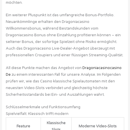
möchten.
Ein weiterer Pluspunkt ist das umfangreiche Bonus‑Portfolio.
Neuankömmlinge erhalten den Dragoniacasino
Willkommensbonus, während Bestandskunden vom
Dragoniacasino Bonus ohne Einzahlung profitieren können – ein
seltener Bonus, der sofortige Spielzeit ohne Risiko ermöglicht.
Auch das Dragoniacasino Live‑Dealer‑Angebot überzeugt mit
professionellen Croupiers und einer flüssigen Streaming‑Qualität.
All diese Punkte machen das Angebot von
Dragoniacasinocasino
De
zu einem interessanten Fall für unsere Analyse. Im Folgenden
prüfen wir, wie das Casino klassische Spielautomaten mit den
neuesten Video‑Slots verbindet und gleichzeitig höchste
Sicherheitsstandards bei Ein- und Auszahlungen wahrt.
Schlüsselmerkmale und Funktionsumfang
Spielvielfalt: Klassisch trifft modern
Klassische
Feature
Moderne Video‑Slots
Slots