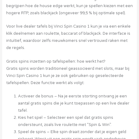
begrijpen hoe de house edge werkt, kun je spellen kiezen met een
hogere RTP, zoals blackjack (ongeveer 99,5 % bij optimale spel).
Voor live dealer tafels bij Vinci Spin Casino 1 kun je via een enkele
klik deelnemen aan roulette, baccarat of blackjack. De interface is
intuïtief, waardoor zelfs nieuwkomers snel vertrouwd raken met
de regels.
Gratis spins inzetten op tafelspellen: hoe werkt het?
Gratis spins worden traditioneel geassocieerd met slots, maar bij
Vinci Spin Casino 1 kun je ze ook gebruiken op geselecteerde
tafelspellen. Deze functie werkt als volgt:
Activeer de bonus – Na je eerste storting ontvang je een
aantal gratis spins die je kunt toepassen op een live dealer
tafel.
Kies het spel – Selecteer een spel dat gratis spins
ondersteunt, zoals live roulette met “Spin & Win”.
Speel de spins – Elke spin draait zonder dat je eigen geld
riskeert. Winst uit een gratis spin wordt vaak onderhevig