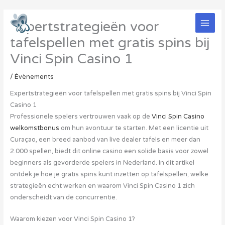
Aller
au
Expertstrategieën voor
contenu
tafelspellen met gratis spins bij
Vinci Spin Casino 1
/
Évènements
Expertstrategieën voor tafelspellen met gratis spins bij Vinci Spin
Casino 1
Professionele spelers vertrouwen vaak op de
Vinci Spin Casino
welkomstbonus
om hun avontuur te starten. Met een licentie uit
Curaçao, een breed aanbod van live dealer tafels en meer dan
2.000 spellen, biedt dit online casino een solide basis voor zowel
beginners als gevorderde spelers in Nederland. In dit artikel
ontdek je hoe je gratis spins kunt inzetten op tafelspellen, welke
strategieën echt werken en waarom Vinci Spin Casino 1 zich
onderscheidt van de concurrentie.
Waarom kiezen voor Vinci Spin Casino 1?