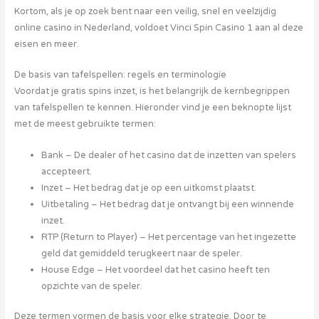
Kortom, als je op zoek bent naar een veilig, snel en veelzijdig
online casino in Nederland, voldoet Vinci Spin Casino 1 aan al deze
eisen en meer.
De basis van tafelspellen: regels en terminologie
Voordat je gratis spins inzet, is het belangrijk de kernbegrippen
van tafelspellen te kennen. Hieronder vind je een beknopte lijst
met de meest gebruikte termen:
Bank – De dealer of het casino dat de inzetten van spelers
accepteert.
Inzet – Het bedrag dat je op een uitkomst plaatst.
Uitbetaling – Het bedrag dat je ontvangt bij een winnende
inzet.
RTP (Return to Player) – Het percentage van het ingezette
geld dat gemiddeld terugkeert naar de speler.
House Edge – Het voordeel dat het casino heeft ten
opzichte van de speler.
Deze termen vormen de basis voor elke strategie. Door te