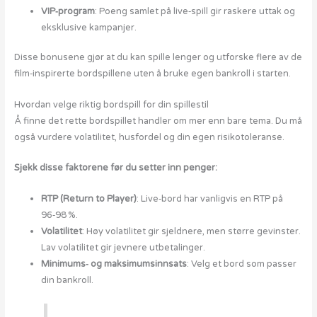
VIP‑program
: Poeng samlet på live‑spill gir raskere uttak og
eksklusive kampanjer.
Disse bonusene gjør at du kan spille lenger og utforske flere av de
film‑inspirerte bordspillene uten å bruke egen bankroll i starten.
Hvordan velge riktig bordspill for din spillestil
Å finne det rette bordspillet handler om mer enn bare tema. Du må
også vurdere volatilitet, husfordel og din egen risikotoleranse.
Sjekk disse faktorene før du setter inn penger:
RTP (Return to Player)
: Live‑bord har vanligvis en RTP på
96‑98 %.
Volatilitet
: Høy volatilitet gir sjeldnere, men større gevinster.
Lav volatilitet gir jevnere utbetalinger.
Minimums‑ og maksimumsinnsats
: Velg et bord som passer
din bankroll.