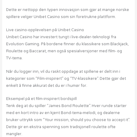
Dette er nettopp den typen innovasjon som gjør at mange norske
spillere velger Unibet Casino som sin foretrukne plattform.
Live casino‑opplevelsen på Unibet Casino
Unibet Casino har investert tungt i live‑dealer‑teknologi fra
Evolution Gaming. På bordene finner du klassikere som Blackjack,
Roulette og Baccarat, men også spesialversjoner med film‑ og
TV‑tema.
Når du logger inn, vil du raskt oppdage at spillene er delt inn i
kategorier som “Film‑inspirert” og “TV‑klassikere”. Dette gjør det
enkelt å finne akkurat det du er i humør for.
Eksempel på et film‑inspirert bordspill
Tenk deg at du spiller “James Bond Roulette”. Hver runde starter
med en kort intro av en kjent Bond‑tema‑melodi, og dealerne
bruker uttrykk som “Your mission, should you choose to accept it”.
Dette gir en ekstra spenning som tradisjonell roulette ofte
mangler.