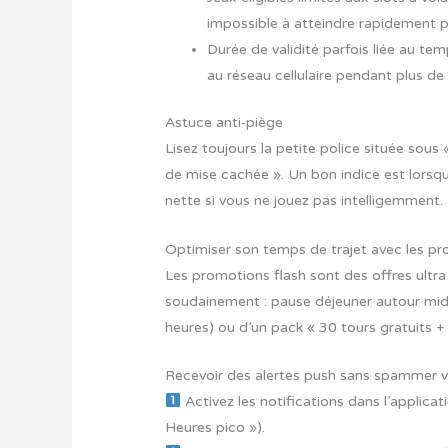
impossible à atteindre rapidement p
Durée de validité parfois liée au t
au réseau cellulaire pendant plus de 
Astuce anti‑piège
Lisez toujours la petite police située so
de mise cachée ». Un bon indice est lorsqu’
nette si vous ne jouez pas intelligemment.
Optimiser son temps de trajet avec les pr
Les promotions flash sont des offres ultr
soudainement : pause déjeuner autour midi
heures) ou d’un pack « 30 tours gratuits 
Recevoir des alertes push sans spammer v
Activez les notifications dans l’applic
Heures pico »).