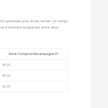
 FAQ optimisée pour écran tactile. Un temps
luxe d’attendre longtemps entre deux
Note Comptoirdecampagne.Fr
9/10
8/10
9/10