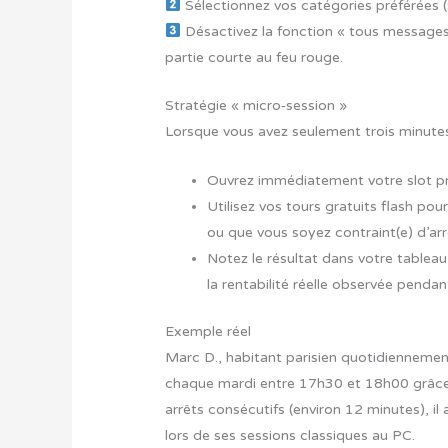
Sélectionnez vos catégories préférées (
Désactivez la fonction « tous messages 
partie courte au feu rouge.
Stratégie « micro‑session »
Lorsque vous avez seulement trois minutes
Ouvrez immédiatement votre slot p
Utilisez vos tours gratuits flash po
ou que vous soyez contraint(e) d’ar
Notez le résultat dans votre tableau
la rentabilité réelle observée pendan
Exemple réel
Marc D., habitant parisien quotidiennemen
chaque mardi entre 17h30 et 18h00 grâce 
arrêts consécutifs (environ 12 minutes), 
lors de ses sessions classiques au PC.