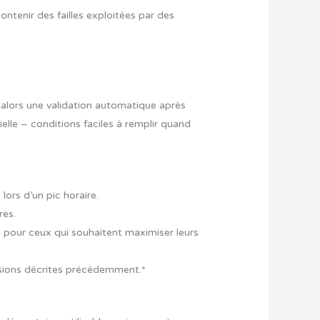
ontenir des failles exploitées par des
 alors une validation automatique après
elle – conditions faciles à remplir quand
ors d’un pic horaire.
res.
 pour ceux qui souhaitent maximiser leurs
ssions décrites précédemment.*