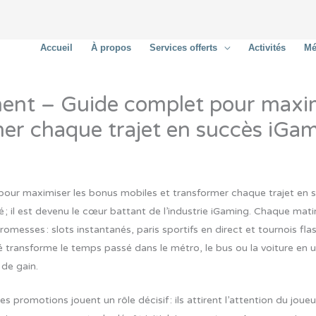
Accueil
À propos
Services offerts
Activités
Mé
ent – Guide complet pour maxim
mer chaque trajet en succès iGa
our maximiser les bonus mobiles et transformer chaque trajet en 
té ; il est devenu le cœur battant de l’industrie iGaming. Chaque ma
messes : slots instantanés, paris sportifs en direct et tournois f
 transforme le temps passé dans le métro, le bus ou la voiture en un
de gain.
 promotions jouent un rôle décisif : ils attirent l’attention du jou