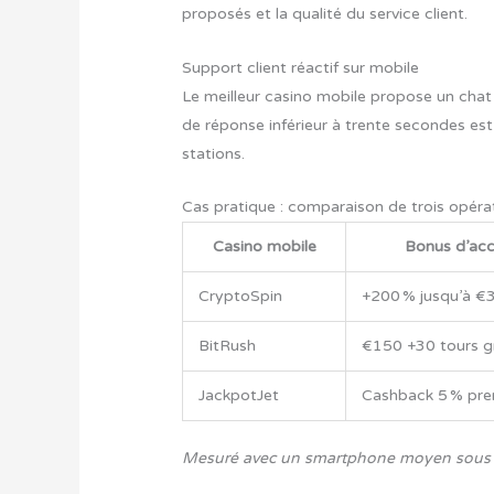
proposés et la qualité du service client.
Support client réactif sur mobile
Le meilleur casino mobile propose un chat 
de réponse inférieur à trente secondes es
stations.
Cas pratique : comparaison de trois opéra
Casino mobile
Bonus d’acc
CryptoSpin
+200 % jusqu’à €
BitRush
€150 +30 tours g
JackpotJet
Cashback 5 % pre
Mesuré avec un smartphone moyen sous ré