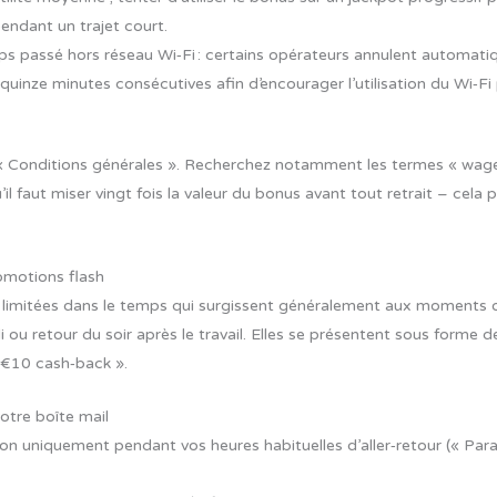
endant un trajet court.
emps passé hors réseau Wi‑Fi : certains opérateurs annulent automat
quinze minutes consécutives afin d’encourager l’utilisation du Wi‑Fi 
us « Conditions générales ». Recherchez notamment les termes « wa
il faut miser vingt fois la valeur du bonus avant tout retrait – cela
omotions flash
a limitées dans le temps qui surgissent généralement aux moments où
 ou retour du soir après le travail. Elles se présentent sous form
+ €10 cash‑back ».
otre boîte mail
ation uniquement pendant vos heures habituelles d’aller‑retour (« P