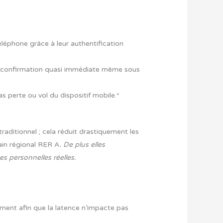
éléphone grâce à leur authentification
 confirmation quasi immédiate même sous
s perte ou vol du dispositif mobile.*
raditionnel ; cela réduit drastiquement les
ain régional RER A
. De plus elles
s personnelles réelles.
ement afin que la latence n’impacte pas