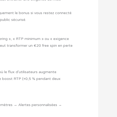
iquement le bonus si vous restez connecté
public sécurisé.
gering », « RTP minimum » ou « exigence
 peut transformer un €20 free spin en perte
 le flux d’utilisateurs augmente
e de boost RTP (+0,5 % pendant deux
aramètres → Alertes personnalisées →