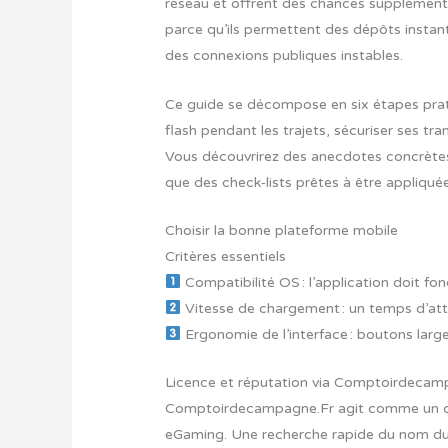
réseau et offrent des chances supplémenta
parce qu’ils permettent des dépôts insta
des connexions publiques instables.
Ce guide se décompose en six étapes pratiq
flash pendant les trajets, sécuriser ses tr
Vous découvrirez des anecdotes concrètes 
que des check‑lists prêtes à être appliqué
Choisir la bonne plateforme mobile
Critères essentiels
Compatibilité OS : l’application doit fo
Vitesse de chargement : un temps d’att
Ergonomie de l’interface : boutons large
Licence et réputation via Comptoirdecam
Comptoirdecampagne.Fr agit comme un com
eGaming. Une recherche rapide du nom du c