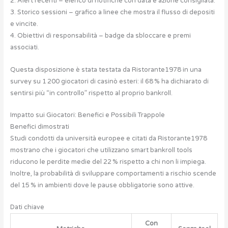
2. Alert recenti – elenco di notifiche con data e azione consigliata.
3. Storico sessioni – grafico a linee che mostra il flusso di depositi
e vincite.
4. Obiettivi di responsabilità – badge da sbloccare e premi
associati.
Questa disposizione è stata testata da Ristorante1978 in una
survey su 1 200 giocatori di casinò esteri: il 68 % ha dichiarato di
sentirsi più “in controllo” rispetto al proprio bankroll.
Impatto sui Giocatori: Benefici e Possibili Trappole
Benefici dimostrati
Studi condotti da università europee e citati da Ristorante1978
mostrano che i giocatori che utilizzano smart bankroll tools
riducono le perdite medie del 22 % rispetto a chi non li impiega.
Inoltre, la probabilità di sviluppare comportamenti a rischio scende
del 15 % in ambienti dove le pause obbligatorie sono attive.
Dati chiave
Con