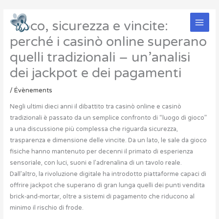
Aller
au
Gioco, sicurezza e vincite:
contenu
perché i casinò online superano
quelli tradizionali – un’analisi
dei jackpot e dei pagamenti
/
Évènements
Negli ultimi dieci anni il dibattito tra casinò online e casinò
tradizionali è passato da un semplice confronto di “luogo di gioco”
a una discussione più complessa che riguarda sicurezza,
trasparenza e dimensione delle vincite. Da un lato, le sale da gioco
fisiche hanno mantenuto per decenni il primato di esperienza
sensoriale, con luci, suoni e l’adrenalina di un tavolo reale.
Dall’altro, la rivoluzione digitale ha introdotto piattaforme capaci di
offrire jackpot che superano di gran lunga quelli dei punti vendita
brick‑and‑mortar, oltre a sistemi di pagamento che riducono al
minimo il rischio di frode.