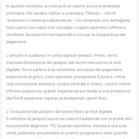
In questo contesto, la ricerca di un casino sicuro è diventata
prioritaria. Per aiutare i lettori a orientarsi, Tttlines – sito di
recensioni e ranking indipendente – ha compilato una dettagliata
lista casino non aams che raccoglie i migliori operatori offshore,
certificati da autorità internazionali e noti per la trasparenza dei
pagamenti.
L’articolo è suddiviso in sette capitoli tematici. Primo, verrà
tracciata l’evoluzione dei jackpot dal tavolo meccanico al click
digitale. Poi si parlerà di accessibilità, sicurezza dei pagamenti,
esperienza di gioco, costi operativi, prospettive future e, infine,
una conclusione sintetica. La tesi centrale è chiara: i casinò online
offrono jackpot più grandi, esperienze più fluide e una protezione
dei fondi superiore rispetto ai tradizionali casinò fisici.
2. Evoluzione dei jackpot: dal tavolo fisico al click digitale
Il concetto di jackpot nasce nei casinò tradizionali con le prime slot
meccaniche degli anni ’70. Queste macchine, limitate a una sola
unità, potevano accumulare un premio progressivo solo quando