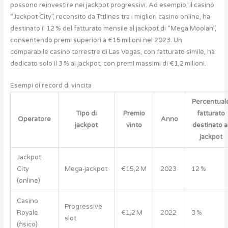
possono reinvestire nei jackpot progressivi. Ad esempio, il casinò
“Jackpot City”, recensito da Tttlines tra i migliori casino online, ha
destinato il 12 % del fatturato mensile al jackpot di “Mega Moolah”,
consentendo premi superiori a €15 milioni nel 2023. Un
comparabile casinò terrestre di Las Vegas, con fatturato simile, ha
dedicato solo il 3 % ai jackpot, con premi massimi di €1,2 milioni.
Esempi di record di vincita
Percentual
Tipo di
Premio
fatturato
Operatore
Anno
jackpot
vinto
destinato a
jackpot
Jackpot
City
Mega‑jackpot
€15,2 M
2023
12 %
(online)
Casino
Progressive
Royale
€1,2 M
2022
3 %
slot
(fisico)