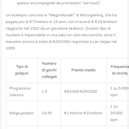
spesso accompagnati da promozioni “win‑back”.
Un esempio concreto è “Mega Moolah” di Microgaming, che ha
pagato più di €70 milioni in 15 anni, con il record di €18,9 milioni
raggiunto nel 2022 da un giocatore tedesco. Questo tipo di
risultato è impensabile in una sala con slot meccaniche, dove il
massimo storico è stato di €250 000, registrato a Las Vegas nel
2005.
Numero
Tipo di
Frequenz
di giochi
Premio medio
jackpot
di vincita
collegati
Progressivo
1 su 5 000
1‑5
€50 000‑€250 000
classico
spin
1 su
Mega‑jackpot
10‑30
€1 milione‑€10 milioni
30 000
spin