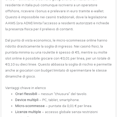
residente in Italia può comunque iscriversi a un operatore
offshore, ricevere i bonus e prelevare in euro tramite e‑wallet.
Questo è impossibile nei casinò tradizionali, dove la legislazione
AAMS (ora ADM) limita l’accesso a residenti autorizzati e richiede
la presenza fisica per il prelievo di contanti.
Dal punto di vista economico, le micro‑scommesse online hanno
ridotto drasticamente la soglia di ingresso. Nei casinò fisici, la
puntata minima su una roulette è spesso di €5, mentre su molte
slot online è possibile giocare con €0,01 per linea, per un totale di
€0,10 su dieci linee. Questo abbassa la soglia di rischio e permette
anche ai giocatori con budget limitato di sperimentare le stesse
dinamiche di gioco.
Vantaggi chiave in elenco
Orari flessibili
– nessun “chiusura” del tavolo.
Device multipli
– PC, tablet, smartphone.
Micro‑scommesse
– puntate da 0,01 € per linea.
Licenze multiple
– accesso globale senza restrizioni