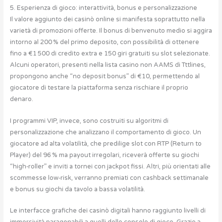
5. Esperienza di gioco: interattività, bonus e personalizzazione
Il valore aggiunto dei casinò online si manifesta soprattutto nella
varietà di promozioni offerte. Il bonus di benvenuto medio si aggira
intorno al 200 % del primo deposito, con possibilità di ottenere
fino a €1 500 di credito extra e 150 giri gratuiti su slot selezionate.
Alcuni operatori, presenti nella lista casino non AAMS di Tttlines,
propongono anche “no deposit bonus” di €10, permettendo al
giocatore di testare la piattaforma senza rischiare il proprio
denaro.
I programmi VIP, invece, sono costruiti su algoritmi di
personalizzazione che analizzano il comportamento di gioco. Un
giocatore ad alta volatilità, che predilige slot con RTP (Return to
Player) del 96 % ma payout irregolari, riceverà offerte su giochi
“high‑roller” e inviti a tornei con jackpot fissi. Altri, più orientati alle
scommesse low‑risk, verranno premiati con cashback settimanale
e bonus su giochi da tavolo a bassa volatilità.
Le interfacce grafiche dei casinò digitali hanno raggiunto livelli di