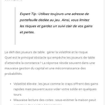
Expert Tip : Utilisez toujours une adresse de
portefeuille dédiée au jeu. Ainsi, vous limitez
les risques et gardez un suivi clair de vos gains
et pertes.
Le défi des joueurs de table : gérer la volatilité et le risque
Quel est le principal obstacle qui empêche les joueurs de table
d’atteindre la constance ? La réponse réside souvent dans une
mauvaise gestion du capital et une méconnaissance des
probabilités.
Volatilité élevée : les jeux comme le craps offrent des gains
rapides mais peuvent aussi vider votre solde en quelques
tours.
Mauvaise lecture des cotes : sous‑estimer la maison peut