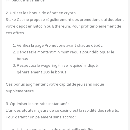
l’impact de la variance.
2. Utiliser les bonus de dépôt en crypto
Stake Casino propose régulièrement des promotions qui doublent
votre dépôt en Bitcoin ou Ethereum. Pour profiter pleinement de
ces offres :
Vérifiez la page Promotions avant chaque dépôt.
Déposez le montant minimum requis pour débloquer le
bonus.
Respectez le wagering (mise requise) indiqué,
généralement 10 x le bonus.
Ces bonus augmentent votre capital de jeu sans risque
supplémentaire.
3. Optimiser les retraits instantanés
L’un des atouts majeurs de ce casino est la rapidité des retraits.
Pour garantir un paiement sans accroc :
Utilisez une adresse de portefeuille vérifiée.