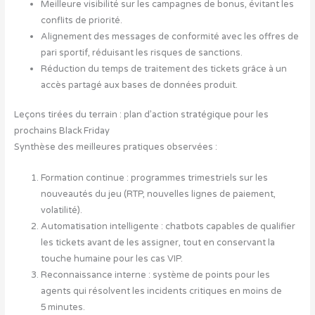
Meilleure visibilité sur les campagnes de bonus, évitant les
conflits de priorité.
Alignement des messages de conformité avec les offres de
pari sportif, réduisant les risques de sanctions.
Réduction du temps de traitement des tickets grâce à un
accès partagé aux bases de données produit.
Leçons tirées du terrain : plan d’action stratégique pour les
prochains Black Friday
Synthèse des meilleures pratiques observées :
Formation continue : programmes trimestriels sur les
nouveautés du jeu (RTP, nouvelles lignes de paiement,
volatilité).
Automatisation intelligente : chatbots capables de qualifier
les tickets avant de les assigner, tout en conservant la
touche humaine pour les cas VIP.
Reconnaissance interne : système de points pour les
agents qui résolvent les incidents critiques en moins de
5 minutes.