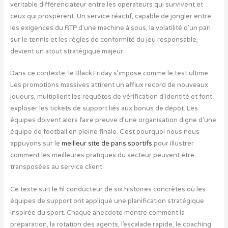
véritable différenciateur entre les opérateurs qui survivent et
ceux qui prospèrent. Un service réactif, capable de jongler entre
les exigences du RTP d’une machine à sous, la volatilité d’un pari
sur le tennis et les règles de conformité du jeu responsable,
devient un atout stratégique majeur.
Dans ce contexte, le Black Friday s’impose comme le test ultime.
Les promotions massives attirent un afflux record de nouveaux
joueurs, multiplient les requêtes de vérification d’identité et font
exploser les tickets de support liés aux bonus de dépôt. Les
équipes doivent alors faire preuve d’une organisation digne d’une
équipe de football en pleine finale. C’est pourquoi nous nous
appuyons sur le
meilleur site de paris sportifs
pour illustrer
comment les meilleures pratiques du secteur peuvent être
transposées au service client.
Ce texte suit le fil conducteur de six histoires concrètes où les
équipes de support ont appliqué une planification stratégique
inspirée du sport. Chaque anecdote montre comment la
préparation, la rotation des agents, l’escalade rapide, le coaching