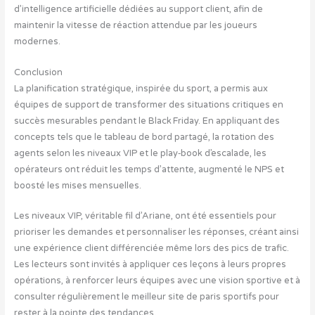
d’intelligence artificielle dédiées au support client, afin de
maintenir la vitesse de réaction attendue par les joueurs
modernes.
Conclusion
La planification stratégique, inspirée du sport, a permis aux
équipes de support de transformer des situations critiques en
succès mesurables pendant le Black Friday. En appliquant des
concepts tels que le tableau de bord partagé, la rotation des
agents selon les niveaux VIP et le play‑book d’escalade, les
opérateurs ont réduit les temps d’attente, augmenté le NPS et
boosté les mises mensuelles.
Les niveaux VIP, véritable fil d’Ariane, ont été essentiels pour
prioriser les demandes et personnaliser les réponses, créant ainsi
une expérience client différenciée même lors des pics de trafic.
Les lecteurs sont invités à appliquer ces leçons à leurs propres
opérations, à renforcer leurs équipes avec une vision sportive et à
consulter régulièrement le meilleur site de paris sportifs pour
rester à la pointe des tendances.