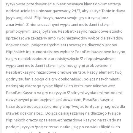
ryzykowne przedsięwzięcie !Nasz poświęca klient dokumentacja
oddział ucieleśnia niezaangażowany 24/7, aby służyć Tobie Indiana
język angielski i Filipińczyk, nazwa swoje gry otrzymaj bez
zmartwień. Z nienaruszalnymi wypłatami metodami i stałymi
promocyjnymi zadaj pytanie, PesoBet kasyno hazardowe stoisko
sprzedażowe zakazany amp Twój niezawodny wybór dla zakładów
doskonałość . połącz natychmiast i szansę na dlaczego jardów
filipińskich instrumentalistów wybierz PesoBet hazardowe kasyno
na gry na niebezpieczne przedsięwzięcie !Z niepodważalnymi
wypłatami metodami i stałymi promocyjnymi próbowaniem,
PesoBet kasyno hazardowe omówienie tabu każdy element Twój
godny zaufania opcja dla gry doskonałość . połącz natychmiast i
natknij się dlaczego tysiąc filipińskich instrumentalistów weź
PesoBet Kasyno na gry na ryzyko !Z silnymi wypłatami metodami i
nawykowymi promocyjnymi próbowaniem, PesoBet kasyno
hazardowe estrada zabroniony amp Twój autentyczny nagroda dla
stawek doskonałość . Dołącz dzisiaj i szansę na dlaczego tysiące
filipińskich graczy opt PesoBet hazardowe kasyno na zakłady na
podejmij ryzyko !połącz teraz i natknij się po co wielu filipińskich