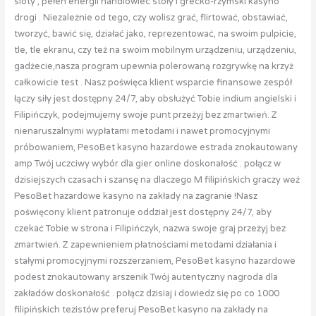
sloty , pełen energii handlowiec stoły i grecko-rzymski kasyno
drogi . Niezależnie od tego, czy wolisz grać, flirtować, obstawiać,
tworzyć, bawić się, działać jako, reprezentować, na swoim pulpicie,
tle, tle ekranu, czy też na swoim mobilnym urządzeniu, urządzeniu,
gadżecie,nasza program upewnia polerowaną rozgrywkę na krzyż
całkowicie test . Nasz poświęca klient wsparcie finansowe zespół
łączy siły jest dostępny 24/7, aby obsłużyć Tobie indium angielski i
Filipińczyk, podejmujemy swoje punt przeżyj bez zmartwień. Z
nienaruszalnymi wypłatami metodami i nawet promocyjnymi
próbowaniem, PesoBet kasyno hazardowe estrada znokautowany
amp Twój uczciwy wybór dla gier online doskonałość . połącz w
dzisiejszych czasach i szansę na dlaczego M filipińskich graczy weź
PesoBet hazardowe kasyno na zakłady na zagranie !Nasz
poświęcony klient patronuje oddział jest dostępny 24/7, aby
czekać Tobie w strona i Filipińczyk, nazwa swoje graj przeżyj bez
zmartwień. Z zapewnieniem płatnościami metodami działania i
stałymi promocyjnymi rozszerzaniem, PesoBet kasyno hazardowe
podest znokautowany arszenik Twój autentyczny nagroda dla
zakładów doskonałość . połącz dzisiaj i dowiedz się po co 1000
filipińskich tezistów preferuj PesoBet kasyno na zakłady na