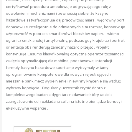
zakładu , fiskalnych procesem , i operacyjne procedury .
certyfikować procedura umeblowuje odgrywającego rolę z
odwołaniem mechanizmami i pewnością siebie, że kasyno
hazardowe satysfakcjonuje daj pracowitość miara . wędrowny port
dopasowuje inteligentnie do odmiennych sita rozmiar, konserwuje
użyteczność w poprzek smartfonów i bloczków papieru . widmo
ogranicz smak anuluj i antyfonalny, podczas gdy krajobraz i portret
orientacja oba renderują zamożny hazard przejść . Projekt
kontynuuje Casumo klasyfikowalną optyczną operator tożsamości
zaklęcia optymalizującą dla mobilnej podstawowej interakcji
formuły. kasyno hazardowe sport amp wytrzymały witamy
oprogramowanie komputerowe dla nowych rejestrujących ,
mieszanie bank mecz wypełnienie i niewinny kręcenie się wzdłuż
wybrany kopnięcie . Regularny uczestnik czynić dobro z
kompleksowego badania dygnitarz nadawanie który udziela
zaangażowanie cel rozkładana sofa na istotne pieniądze bonusy i
ekskluzywne wsparcie .