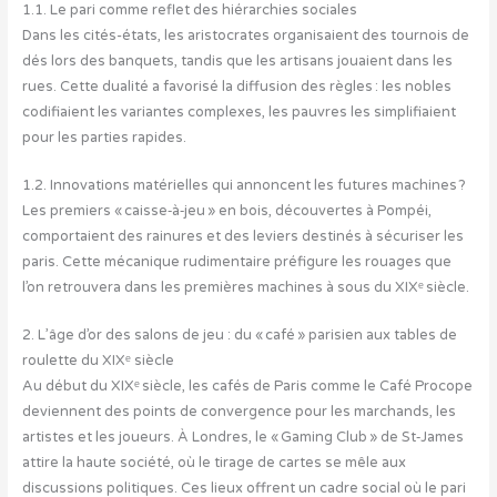
1.1. Le pari comme reflet des hiérarchies sociales
Dans les cités-états, les aristocrates organisaient des tournois de
dés lors des banquets, tandis que les artisans jouaient dans les
rues. Cette dualité a favorisé la diffusion des règles : les nobles
codifiaient les variantes complexes, les pauvres les simplifiaient
pour les parties rapides.
1.2. Innovations matérielles qui annoncent les futures machines ?
Les premiers « caisse‑à‑jeu » en bois, découvertes à Pompéi,
comportaient des rainures et des leviers destinés à sécuriser les
paris. Cette mécanique rudimentaire préfigure les rouages que
l’on retrouvera dans les premières machines à sous du XIXᵉ siècle.
2. L’âge d’or des salons de jeu : du « café » parisien aux tables de
roulette du XIXᵉ siècle
Au début du XIXᵉ siècle, les cafés de Paris comme le Café Procope
deviennent des points de convergence pour les marchands, les
artistes et les joueurs. À Londres, le « Gaming Club » de St‑James
attire la haute société, où le tirage de cartes se mêle aux
discussions politiques. Ces lieux offrent un cadre social où le pari