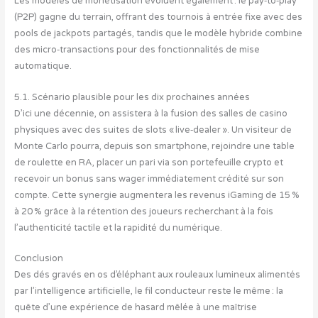
Les modèles de monétisation évoluent également : le pay‑to‑play
(P2P) gagne du terrain, offrant des tournois à entrée fixe avec des
pools de jackpots partagés, tandis que le modèle hybride combine
des micro‑transactions pour des fonctionnalités de mise
automatique.
5.1. Scénario plausible pour les dix prochaines années
D’ici une décennie, on assistera à la fusion des salles de casino
physiques avec des suites de slots « live‑dealer ». Un visiteur de
Monte Carlo pourra, depuis son smartphone, rejoindre une table
de roulette en RA, placer un pari via son portefeuille crypto et
recevoir un bonus sans wager immédiatement crédité sur son
compte. Cette synergie augmentera les revenus iGaming de 15 %
à 20 % grâce à la rétention des joueurs recherchant à la fois
l’authenticité tactile et la rapidité du numérique.
Conclusion
Des dés gravés en os d’éléphant aux rouleaux lumineux alimentés
par l’intelligence artificielle, le fil conducteur reste le même : la
quête d’une expérience de hasard mêlée à une maîtrise