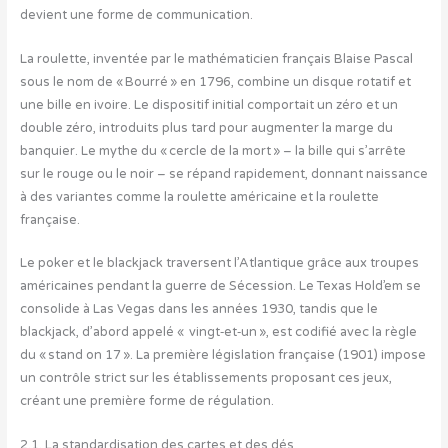
devient une forme de communication.
La roulette, inventée par le mathématicien français Blaise Pascal
sous le nom de « Bourré » en 1796, combine un disque rotatif et
une bille en ivoire. Le dispositif initial comportait un zéro et un
double zéro, introduits plus tard pour augmenter la marge du
banquier. Le mythe du « cercle de la mort » – la bille qui s’arrête
sur le rouge ou le noir – se répand rapidement, donnant naissance
à des variantes comme la roulette américaine et la roulette
française.
Le poker et le blackjack traversent l’Atlantique grâce aux troupes
américaines pendant la guerre de Sécession. Le Texas Hold’em se
consolide à Las Vegas dans les années 1930, tandis que le
blackjack, d’abord appelé « vingt‑et‑un », est codifié avec la règle
du « stand on 17 ». La première législation française (1901) impose
un contrôle strict sur les établissements proposant ces jeux,
créant une première forme de régulation.
2.1. La standardisation des cartes et des dés