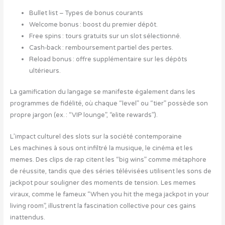
Bullet list – Types de bonus courants
Welcome bonus : boost du premier dépôt.
Free spins : tours gratuits sur un slot sélectionné.
Cash‑back : remboursement partiel des pertes.
Reload bonus : offre supplémentaire sur les dépôts
ultérieurs.
La gamification du langage se manifeste également dans les
programmes de fidélité, où chaque “level” ou “tier” possède son
propre jargon (ex. : “VIP lounge”, “elite rewards”).
L’impact culturel des slots sur la société contemporaine
Les machines à sous ont infiltré la musique, le cinéma et les
memes. Des clips de rap citent les “big wins” comme métaphore
de réussite, tandis que des séries télévisées utilisent les sons de
jackpot pour souligner des moments de tension. Les memes
viraux, comme le fameux “When you hit the mega jackpot in your
living room”, illustrent la fascination collective pour ces gains
inattendus.