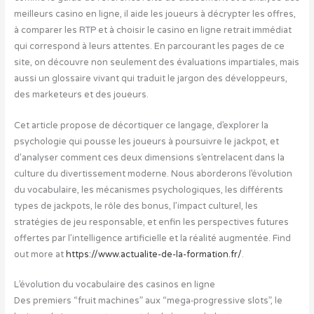
meilleurs casino en ligne, il aide les joueurs à décrypter les offres,
à comparer les RTP et à choisir le casino en ligne retrait immédiat
qui correspond à leurs attentes. En parcourant les pages de ce
site, on découvre non seulement des évaluations impartiales, mais
aussi un glossaire vivant qui traduit le jargon des développeurs,
des marketeurs et des joueurs.
Cet article propose de décortiquer ce langage, d’explorer la
psychologie qui pousse les joueurs à poursuivre le jackpot, et
d’analyser comment ces deux dimensions s’entrelacent dans la
culture du divertissement moderne. Nous aborderons l’évolution
du vocabulaire, les mécanismes psychologiques, les différents
types de jackpots, le rôle des bonus, l’impact culturel, les
stratégies de jeu responsable, et enfin les perspectives futures
offertes par l’intelligence artificielle et la réalité augmentée. Find
out more at
https://www.actualite-de-la-formation.fr/
.
L’évolution du vocabulaire des casinos en ligne
Des premiers “fruit machines” aux “mega‑progressive slots”, le