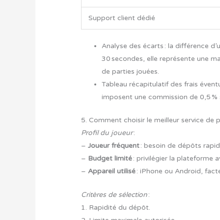
Support client dédié
Analyse des écarts : la différence d
30 secondes, elle représente une ma
de parties jouées.
Tableau récapitulatif des frais évent
imposent une commission de 0,5 % su
5. Comment choisir le meilleur service de 
Profil du joueur
:
–
Joueur fréquent
: besoin de dépôts rapid
–
Budget limité
: privilégier la plateforme a
–
Appareil utilisé
: iPhone ou Android, facte
Critères de sélection
:
1. Rapidité du dépôt.