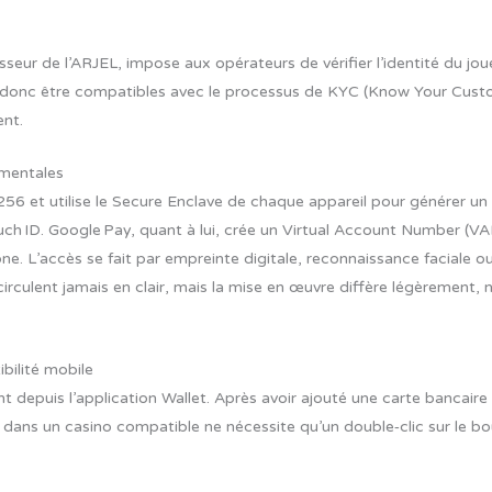
sseur de l’ARJEL, impose aux opérateurs de vérifier l’identité du jo
 donc être compatibles avec le processus de KYC (Know Your Custo
ent.
amentales
256 et utilise le Secure Enclave de chaque appareil pour générer un
Touch ID. Google Pay, quant à lui, crée un Virtual Account Number (V
. L’accès se fait par empreinte digitale, reconnaissance faciale 
circulent jamais en clair, mais la mise en œuvre diffère légèremen
ibilité mobile
nt depuis l’application Wallet. Après avoir ajouté une carte bancair
ns un casino compatible ne nécessite qu’un double‑clic sur le bout