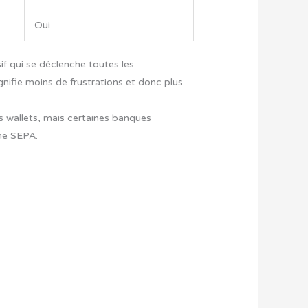
Oui
if qui se déclenche toutes les
nifie moins de frustrations et donc plus
es wallets, mais certaines banques
one SEPA.