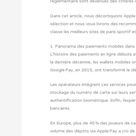
réglementaire sont devenues des critères 
Dans cet article, nous décortiquons Apple
sélection et nous vous livrons des recomm
classe les meilleurs sites de paris sportif et
1. Panorama des paiements mobiles dans l
L’histoire des paiements en ligne débute av
la dernière décennie, les wallets mobiles o
Google Pay, en 2015, ont transformé le d
Les opérateurs intègrent ces services pour 
stockage du numéro de carte sur leurs ser
authentification biométrique. Enfin, l’expér
bancaires.
En Europe, plus de 45 % des joueurs de casi
volume des dépôts via Apple Pay a crû de