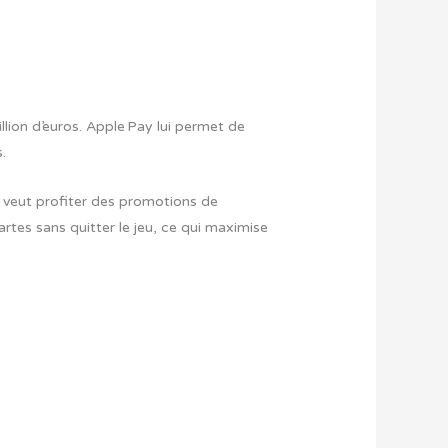
illion d’euros. Apple Pay lui permet de
.
 veut profiter des promotions de
rtes sans quitter le jeu, ce qui maximise