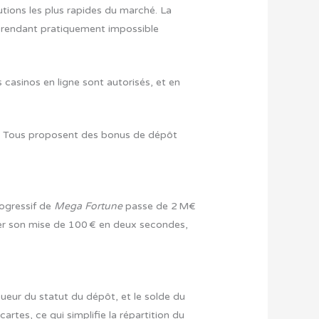
utions les plus rapides du marché. La
D, rendant pratiquement impossible
 casinos en ligne sont autorisés, et en
n. Tous proposent des bonus de dépôt
rogressif de
Mega Fortune
passe de 2 M€
cer son mise de 100 € en deux secondes,
oueur du statut du dépôt, et le solde du
artes, ce qui simplifie la répartition du