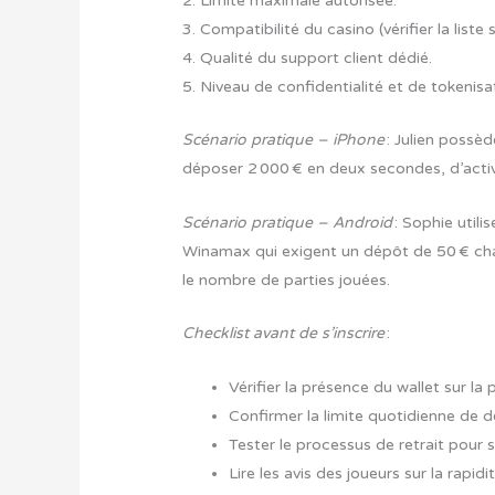
2. Limite maximale autorisée.
3. Compatibilité du casino (vérifier la liste 
4. Qualité du support client dédié.
5. Niveau de confidentialité et de tokenisa
Scénario pratique – iPhone
: Julien possè
déposer 2 000 € en deux secondes, d’activ
Scénario pratique – Android
: Sophie util
Winamax qui exigent un dépôt de 50 € chaque
le nombre de parties jouées.
Checklist avant de s’inscrire
:
Vérifier la présence du wallet sur la
Confirmer la limite quotidienne de d
Tester le processus de retrait pour s
Lire les avis des joueurs sur la rapidi