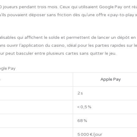
0 joueurs pendant trois mois. Ceux qui utilisaient Google Pay ont ré
ils pouvaient déposer sans friction dès qu’une offre « pay‑to‑play »
sables qui affichent le solde et permettent de lancer un dépôt en u
ns ouvrir l’application du casino, idéal pour les parties rapides sur 
ur peut basculer entre plusieurs cartes sans quitter le jeu.
ogle Pay
e
Apple Pay
2 s
< 0,5 %
68 %
5 000 €/jour