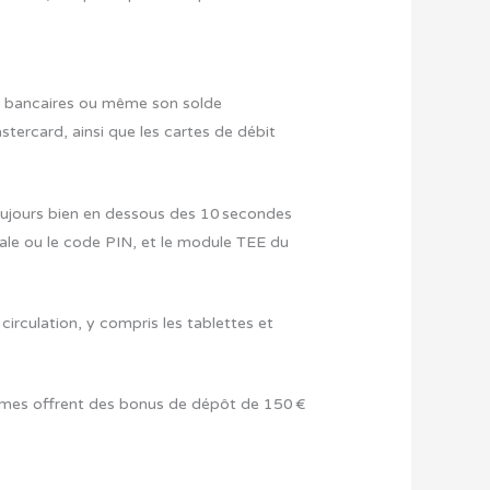
tes bancaires ou même son solde
astercard, ainsi que les cartes de débit
oujours bien en dessous des 10 secondes
tale ou le code PIN, et le module TEE du
circulation, y compris les tablettes et
ormes offrent des bonus de dépôt de 150 €