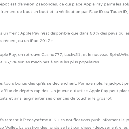
pôt est d’environ 2 secondes, ce qui place Apple Pay parmi les sol
iffrement de bout en bout et la vérification par Face ID ou Touch I
 un frein : Apple Pay n’est disponible que dans 60 % des pays où les
us récent, ou un iPad 2017 +.
 Apple Pay, on retrouve Casino777, Lucky31, et le nouveau Spin&Wi
 96,5 % sur les machines à sous les plus populaires.
s tours bonus dès qu’ils se déclenchent. Par exemple, le jackpot p
afflux de dépôts rapides. Un joueur qui utilise Apple Pay peut pla
uits et ainsi augmenter ses chances de toucher le gros lot.
rfaitement à l’écosystème iOS. Les notifications push informent le j
p Wallet. La gestion des fonds se fait par glisser‑déposer entre les c