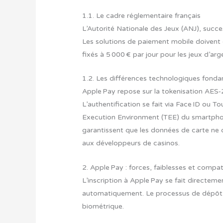
1.1. Le cadre réglementaire français
L’Autorité Nationale des Jeux (ANJ), succe
Les solutions de paiement mobile doivent
fixés à 5 000 € par jour pour les jeux d’arg
1.2. Les différences technologiques fond
Apple Pay repose sur la tokenisation AES‑
L’authentification se fait via Face ID ou 
Execution Environment (TEE) du smartphone
garantissent que les données de carte ne 
aux développeurs de casinos.
2. Apple Pay : forces, faiblesses et compat
L’inscription à Apple Pay se fait directeme
automatiquement. Le processus de dépôt da
biométrique.