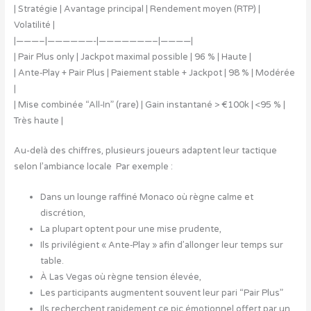
| Stratégie | Avantage principal | Rendement moyen (RTP) |
Volatilité |
|———–|——————-|———————–|————|
| Pair Plus only | Jackpot maximal possible | 96 % | Haute |
| Ante‑Play + Pair Plus | Paiement stable + Jackpot | 98 % | Modérée
|
| Mise combinée “All‑In” (rare) | Gain instantané > €100k | <95 % |
Très haute |
Au-delà des chiffres, plusieurs joueurs adaptent leur tactique
selon l’ambiance locale Par exemple :
Dans un lounge raffiné Monaco où règne calme et
discrétion,
La plupart optent pour une mise prudente,
Ils privilégient « Ante‑Play » afin d’allonger leur temps sur
table.
À Las Vegas où règne tension élevée,
Les participants augmentent souvent leur pari “Pair Plus”
Ils recherchent rapidement ce pic émotionnel offert par un