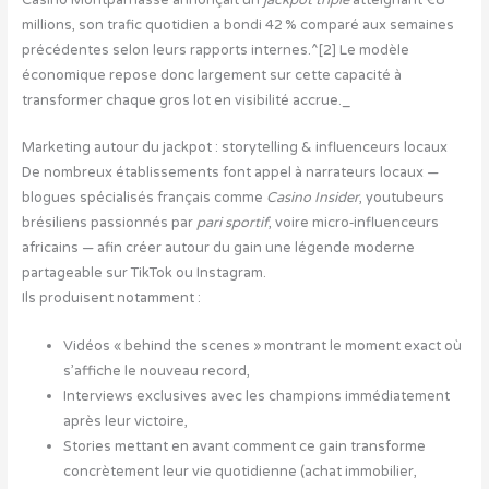
millions, son trafic quotidien a bondi 42 % comparé aux semaines
précédentes selon leurs rapports internes.^[2] Le modèle
économique repose donc largement sur cette capacité à
transformer chaque gros lot en visibilité accrue._
Marketing autour du jackpot : storytelling & influenceurs locaux
De nombreux établissements font appel à narrateurs locaux —
blogues spécialisés français comme
Casino Insider
, youtubeurs
brésiliens passionnés par
pari sportif
, voire micro‑influenceurs
africains — afin créer autour du gain une légende moderne
partageable sur TikTok ou Instagram.
Ils produisent notamment :
Vidéos « behind the scenes » montrant le moment exact où
s’affiche le nouveau record,
Interviews exclusives avec les champions immédiatement
après leur victoire,
Stories mettant en avant comment ce gain transforme
concrètement leur vie quotidienne (achat immobilier,