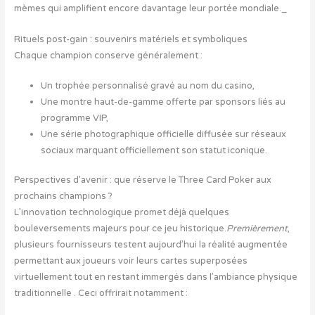
mèmes qui amplifient encore davantage leur portée mondiale._
Rituels post-gain : souvenirs matériels et symboliques
Chaque champion conserve généralement :
Un trophée personnalisé gravé au nom du casino,
Une montre haut-de-gamme offerte par sponsors liés au
programme VIP,
Une série photographique officielle diffusée sur réseaux
sociaux marquant officiellement son statut iconique.
Perspectives d’avenir : que réserve le Three Card Poker aux
prochains champions ?
L’innovation technologique promet déjà quelques
bouleversements majeurs pour ce jeu historique.
Premièrement
,
plusieurs fournisseurs testent aujourd’hui ​la réalité augmentée​
permettant aux joueurs voir leurs cartes superposées
virtuellement tout en restant immergés dans l’ambiance physique
traditionnelle . Ceci offrirait notamment :