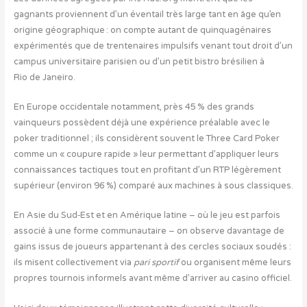
gagnants proviennent d’un éventail très large tant en âge qu’en
origine géographique : on compte autant de quinquagénaires
expérimentés que de trentenaires impulsifs venant tout droit d’un
campus universitaire parisien ou d’un petit bistro brésilien à
Rio de Janeiro.
En Europe occidentale notamment, près 45 % des grands
vainqueurs possèdent déjà une expérience préalable avec le
poker traditionnel ; ils considèrent souvent le Three Card Poker
comme un « coupure rapide » leur permettant d’appliquer leurs
connaissances tactiques tout en profitant d’un RTP légèrement
supérieur (environ 96 %) comparé aux machines à sous classiques.
En Asie du Sud‑Est et en Amérique latine – où le jeu est parfois
associé à une forme communautaire – on observe davantage de
gains issus de joueurs appartenant à des cercles sociaux soudés :
ils misent collectivement via
pari sportif
ou organisent même leurs
propres tournois informels avant même d’arriver au casino officiel.