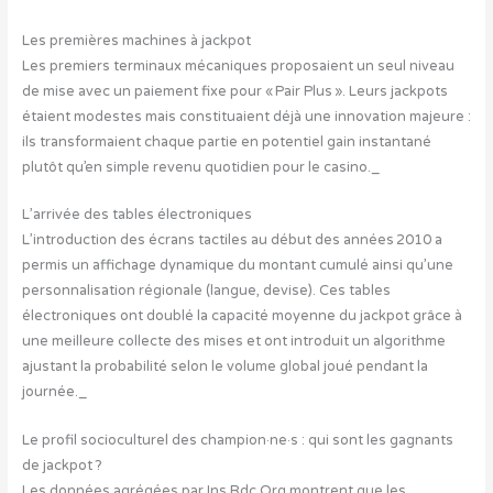
Les premières machines à jackpot
Les premiers terminaux mécaniques proposaient un seul niveau
de mise avec un paiement fixe pour « Pair Plus ». Leurs jackpots
étaient modestes mais constituaient déjà une innovation majeure :
ils transformaient chaque partie en potentiel gain instantané
plutôt qu’en simple revenu quotidien pour le casino._
L’arrivée des tables électroniques
L’introduction des écrans tactiles au début des années 2010 a
permis un affichage dynamique du montant cumulé ainsi qu’une
personnalisation régionale (langue, devise). Ces tables
électroniques ont doublé la capacité moyenne du jackpot grâce à
une meilleure collecte des mises et ont introduit un algorithme
ajustant la probabilité selon le volume global joué pendant la
journée._
Le profil socioculturel des champion·ne·s : qui sont les gagnants
de jackpot ?
Les données agrégées par Ins Rdc.Org montrent que les