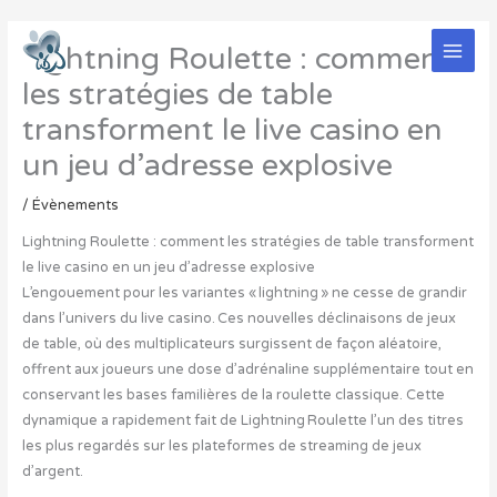
Aller
au
Lightning Roulette : comment
contenu
les stratégies de table
transforment le live casino en
un jeu d’adresse explosive
/
Évènements
Lightning Roulette : comment les stratégies de table transforment
le live casino en un jeu d’adresse explosive
L’engouement pour les variantes « lightning » ne cesse de grandir
dans l’univers du live casino. Ces nouvelles déclinaisons de jeux
de table, où des multiplicateurs surgissent de façon aléatoire,
offrent aux joueurs une dose d’adrénaline supplémentaire tout en
conservant les bases familières de la roulette classique. Cette
dynamique a rapidement fait de Lightning Roulette l’un des titres
les plus regardés sur les plateformes de streaming de jeux
d’argent.