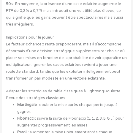
50 ×. En moyenne, la présence d’une case éclairée augmente le
RTP de 0,2 % à 0,7 % mais introduit une volatilité plus élevée, ce
qui signifie que les gains peuvent être spectaculaires mais aussi
très irréguliers.
Implications pour le joueur
Le facteur « chance » reste prépondérant, mais il s’accompagne
désormais d’une décision stratégique supplémentaire : choisir où
placer ses mises en fonction de la probabilité de voir apparaître un
multiplicateur. Ignorer les cases éclairées revient à jouer une
roulette standard, tandis que les exploiter intelligemment peut
transformer un pari modeste en une victoire éclatante.
Adapter les stratégies de table classiques à Lightning Roulette
Revue des stratégies classiques
Martingale
: doubler la mise après chaque perte jusqu’à
gagner.
Fibonacci
: suivre la suite de Fibonacci (1, 1, 2, 3, 5, 8…) pour
augmenter progressivement les mises.
Paroli
: augmenter la mise uniquement après chaque