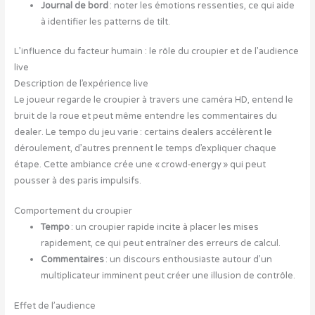
Journal de bord
: noter les émotions ressenties, ce qui aide
à identifier les patterns de tilt.
L’influence du facteur humain : le rôle du croupier et de l’audience
live
Description de l’expérience live
Le joueur regarde le croupier à travers une caméra HD, entend le
bruit de la roue et peut même entendre les commentaires du
dealer. Le tempo du jeu varie : certains dealers accélèrent le
déroulement, d’autres prennent le temps d’expliquer chaque
étape. Cette ambiance crée une « crowd‑energy » qui peut
pousser à des paris impulsifs.
Comportement du croupier
Tempo
: un croupier rapide incite à placer les mises
rapidement, ce qui peut entraîner des erreurs de calcul.
Commentaires
: un discours enthousiaste autour d’un
multiplicateur imminent peut créer une illusion de contrôle.
Effet de l’audience