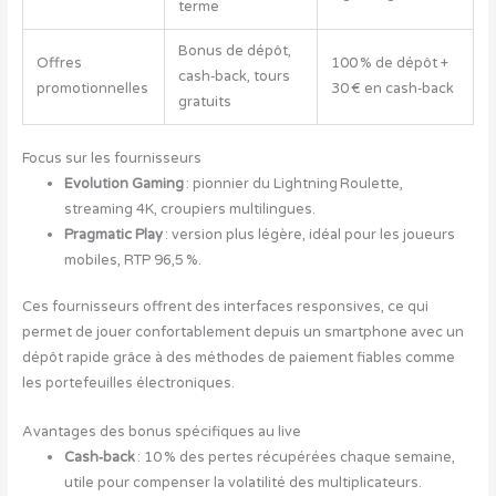
terme
Bonus de dépôt,
Offres
100 % de dépôt +
cash‑back, tours
promotionnelles
30 € en cash‑back
gratuits
Focus sur les fournisseurs
Evolution Gaming
: pionnier du Lightning Roulette,
streaming 4K, croupiers multilingues.
Pragmatic Play
: version plus légère, idéal pour les joueurs
mobiles, RTP 96,5 %.
Ces fournisseurs offrent des interfaces responsives, ce qui
permet de jouer confortablement depuis un smartphone avec un
dépôt rapide grâce à des méthodes de paiement fiables comme
les portefeuilles électroniques.
Avantages des bonus spécifiques au live
Cash‑back
: 10 % des pertes récupérées chaque semaine,
utile pour compenser la volatilité des multiplicateurs.