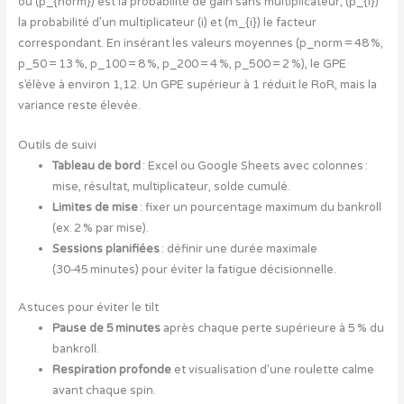
où (p_{norm}) est la probabilité de gain sans multiplicateur, (p_{i})
la probabilité d’un multiplicateur (i) et (m_{i}) le facteur
correspondant. En insérant les valeurs moyennes (p_norm = 48 %,
p_50 = 13 %, p_100 = 8 %, p_200 = 4 %, p_500 = 2 %), le GPE
s’élève à environ 1,12. Un GPE supérieur à 1 réduit le RoR, mais la
variance reste élevée.
Outils de suivi
Tableau de bord
: Excel ou Google Sheets avec colonnes :
mise, résultat, multiplicateur, solde cumulé.
Limites de mise
: fixer un pourcentage maximum du bankroll
(ex. 2 % par mise).
Sessions planifiées
: définir une durée maximale
(30‑45 minutes) pour éviter la fatigue décisionnelle.
Astuces pour éviter le tilt
Pause de 5 minutes
après chaque perte supérieure à 5 % du
bankroll.
Respiration profonde
et visualisation d’une roulette calme
avant chaque spin.