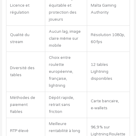
Licence et
équitable et
Malta Gaming
régulation
protection des
Authority
joueurs
Aucun lag, image
Qualité du
Résolution 1080p,
claire même sur
stream
60 fps
mobile
Choix entre
roulette
12 tables
Diversité des
européenne,
Lightning
tables
française,
disponibles
lightning
Méthodes de
Dépôt rapide,
Carte bancaire,
paiement
retrait sans
e‑wallets
fiables
friction
Meilleure
96,9 % sur
RTP élevé
rentabilité à long
Lightning Roulette