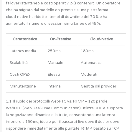
failover istantaneo e costi operativi più contenuti. Un operatore
che ha migrato dal modello on‑premise a una piattaforma
cloud‑native ha ridotto i tempi di downtime del 70 % e ha
aumentato il numero di sessioni simultanee del 45 %.
Caratteristica
On‑Premise
Cloud‑Native
Latency media
250 ms
180 ms
Scalabilità
Manuale
Automatica
Costi OPEX
Elevati
Moderati
Manutenzione
Interna
Gestita dal provider
1.1. Il ruolo dei protocolli WebRTC vs. RTMP – 120 parole
WebRTC (Web Real‑Time Communication) utilizza UDP e supporta
la negoziazione dinamica di bitrate, consentendo una latenza
inferiore a 150 ms, ideale per il baccarat live dove il dealer deve
rispondere immediatamente alle puntate. RTMP, basato su TCP,