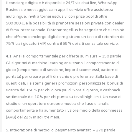
Il concierge digitale è disponibile 24/7 via chat live, WhatsApp
Business e messaggistica in‑app. Il servizio offre assistenza
multilingue, inviti a tornei esclusivi con prize pool di oltre
500 000 €, e la possibilità di prenotare sessioni private con dealer
di fama internazionale. Ristorantegellius ha segnalato che i casinò
che offrono concierge digitale registrano un tasso di retention del
78 % tra i giocatori VIP, contro il 55 % dei siti senza tale servizio.
4.1. Analisi comportamentale per offerte su misura – 150 parole
Gli algoritmi di machine‑learning analizzano il comportamento di
gioco (tempo medio di sessione, importi scommessi, pattern di
puntata) per creare profili di rischio e preferenze. Sulla base di
questi dati, il sistema genera promozioni personalizzate: bonus di
ricarica del 150 % per chi gioca più di 5 ore al giorno, o cashback
settimanale del 10 % per chi punta su tavoli high‑limit. Un caso di
studio di un operatore europeo mostra che l’uso di analisi
comportamentale ha aumentato il valore medio della scommessa
(AVB) del 22 % in soli tre mesi.
5. Integrazione di metodi di pagamento avanzati – 270 parole