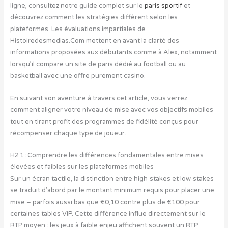
ligne, consultez notre guide complet sur le
paris sportif
et
découvrez comment les stratégies diffèrent selon les
plateformes. Les évaluations impartiales de
Histoiredesmedias.Com mettent en avant la clarté des
informations proposées aux débutants comme à Alex, notamment
lorsqu’il compare un site de paris dédié au football ou au
basketball avec une offre purement casino.
En suivant son aventure à travers cet article, vous verrez
comment aligner votre niveau de mise avec vos objectifs mobiles
tout en tirant profit des programmes de fidélité conçus pour
récompenser chaque type de joueur.
H2 1 : Comprendre les différences fondamentales entre mises
élevées et faibles sur les plateformes mobiles
Sur un écran tactile, la distinction entre high‑stakes et low‑stakes
se traduit d’abord par le montant minimum requis pour placer une
mise – parfois aussi bas que €0,10 contre plus de €100 pour
certaines tables VIP. Cette différence influe directement sur le
RTP moyen : les jeux à faible enjeu affichent souvent un RTP