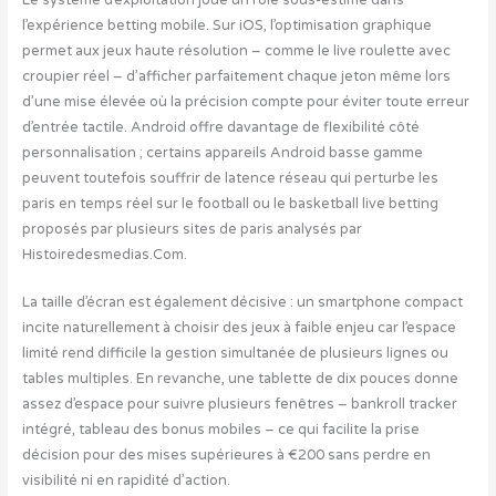
l’expérience betting mobile. Sur iOS, l’optimisation graphique
permet aux jeux haute résolution – comme le live roulette avec
croupier réel – d’afficher parfaitement chaque jeton même lors
d’une mise élevée où la précision compte pour éviter toute erreur
d’entrée tactile. Android offre davantage de flexibilité côté
personnalisation ; certains appareils Android basse gamme
peuvent toutefois souffrir de latence réseau qui perturbe les
paris en temps réel sur le football ou le basketball live betting
proposés par plusieurs sites de paris analysés par
Histoiredesmedias.Com.
La taille d’écran est également décisive : un smartphone compact
incite naturellement à choisir des jeux à faible enjeu car l’espace
limité rend difficile la gestion simultanée de plusieurs lignes ou
tables multiples. En revanche, une tablette de dix pouces donne
assez d’espace pour suivre plusieurs fenêtres – bankroll tracker
intégré, tableau des bonus mobiles – ce qui facilite la prise
décision pour des mises supérieures à €200 sans perdre en
visibilité ni en rapidité d’action.