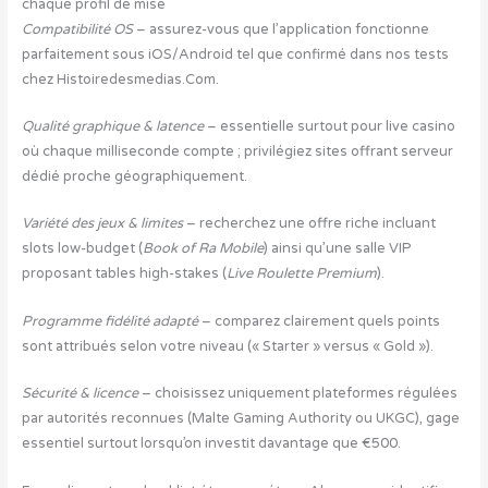
chaque profil de mise
Compatibilité OS
– assurez-vous que l’application fonctionne
parfaitement sous iOS/Android tel que confirmé dans nos tests
chez Histoiredesmedias.Com.
Qualité graphique & latence
– essentielle surtout pour live casino
où chaque milliseconde compte ; privilégiez sites offrant serveur
dédié proche géographiquement.
Variété des jeux & limites
– recherchez une offre riche incluant
slots low-budget (
Book of Ra Mobile
) ainsi qu’une salle VIP
proposant tables high-stakes (
Live Roulette Premium
).
Programme fidélité adapté
– comparez clairement quels points
sont attribués selon votre niveau (« Starter » versus « Gold »).
Sécurité & licence
– choisissez uniquement plateformes régulées
par autorités reconnues (Malte Gaming Authority ou UKGC), gage
essentiel surtout lorsqu’on investit davantage que €500.