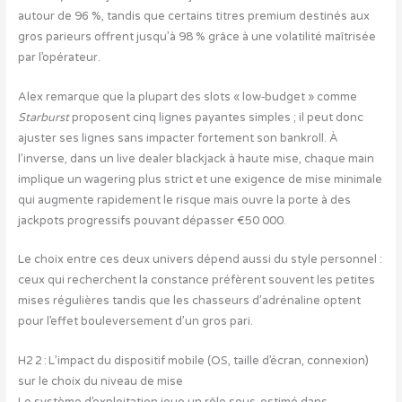
autour de 96 %, tandis que certains titres premium destinés aux
gros parieurs offrent jusqu’à 98 % grâce à une volatilité maîtrisée
par l’opérateur.
Alex remarque que la plupart des slots « low‑budget » comme
Starburst
proposent cinq lignes payantes simples ; il peut donc
ajuster ses lignes sans impacter fortement son bankroll. À
l’inverse, dans un live dealer blackjack à haute mise, chaque main
implique un wagering plus strict et une exigence de mise minimale
qui augmente rapidement le risque mais ouvre la porte à des
jackpots progressifs pouvant dépasser €50 000.
Le choix entre ces deux univers dépend aussi du style personnel :
ceux qui recherchent la constance préfèrent souvent les petites
mises régulières tandis que les chasseurs d’adrénaline optent
pour l’effet bouleversement d’un gros pari.
H2 2 : L’impact du dispositif mobile (OS, taille d’écran, connexion)
sur le choix du niveau de mise
Le système d’exploitation joue un rôle sous-estimé dans