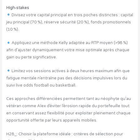
High‑stakes
Divisez votre capital principal en trois poches distinctes : capital
jeu principal (70 %), réserve sécurité (20 %), fonds promotionnels
(10 %).
Appliquez une méthode Kelly adaptée au RTP moyen (>98 %)
afin d’ajuster dynamiquement votre mise optimale après chaque
gain ou perte significative.
Limitez vos sessions actives à deux heures maximum afin que
fatigue mentale n’entraîne pas des décisions impulsives lors du
suivi live odds football ou basketball.
Ces approches différenciées permettent tant au néophyte qu’au
vétéran comme Alex d’éviter l’érosion rapide du portefeuille tout
en conservant assez flexibilité pour exploiter pleinement chaque
opportunité offerte par leurs appareils mobiles.
H28​_:​ Choisir la plateforme idéale : critères de sélection pour