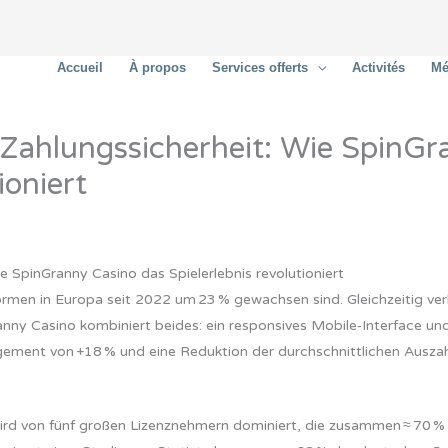
Accueil
À propos
Services offerts
Activités
Mé
Zahlungssicherheit: Wie SpinGr
ioniert
 SpinGranny Casino das Spielerlebnis revolutioniert
formen in Europa seit 2022 um 23 % gewachsen sind. Gleichzeitig ve
nny Casino kombiniert beides: ein responsives Mobile‑Interface und
agement von +18 % und eine Reduktion der durchschnittlichen Ausza
wird von fünf großen Lizenznehmern dominiert, die zusammen ≈ 70