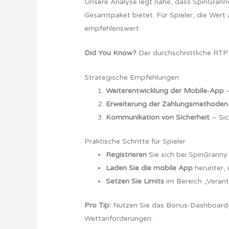
Unsere Analyse legt nahe, dass SpinGranny
Gesamtpaket bietet. Für Spieler, die Wert
empfehlenswert.
Did You Know?
Der durchschnittliche RTP v
Strategische Empfehlungen
Weiterentwicklung der Mobile‑App
–
Erweiterung der Zahlungsmethoden
Kommunikation von Sicherheit
– Sic
Praktische Schritte für Spieler
Registrieren
Sie sich bei SpinGranny
Laden Sie die mobile App
herunter, 
Setzen Sie Limits
im Bereich „Verant
Pro Tip:
Nutzen Sie das Bonus‑Dashboard, 
Wettanforderungen.