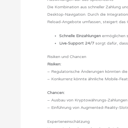
Die Kombination aus schneller Zahlung und
Desktop‑Navigation. Durch die Integrati
Reload‑Angebote umfassen, steigert das 
Schnelle Einzahlungen
ermöglichen s
Live‑Support 24/7
sorgt dafür, das
Risiken und Chancen
Risiken:
– Regulatorische Änderungen könnten di
– Konkurrenz könnte ähnliche Mobile‑Featu
Chancen:
– Ausbau von Kryptowährungs‑Zahlungen kö
– Einführung von Augmented‑Reality‑Slots
Experteneinschätzung