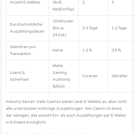
Anzahl E‑Wallets
Skrill,
2
3
NetEnt Pay)
15 Minuten
Durchschnittliche
(bis zu
2‑3 Tage
1‑2 Tage
Auszahlungsdauer
24 Std.)
Gebühren pro
Keine
1‑2 %
0,5 %
Transaktion
Malta
Lizenz &
Gaming
Curacao
Gibraltar
Sicherheit
Authority
(MGA)
Industry Secret: Viele Casinos bieten zwar E‑Wallets an, aber nicht
alle unterstützen sofortige Auszahlungen. Xon Casino ist eines
der wenigen, das sowohl Ein- als auch Auszahlungen per E‑Wallet
in Echtzeit ermöglicht.