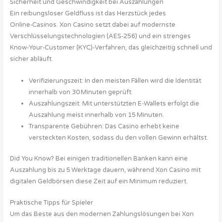
Sicherheit und Geschwindigkeit bei Auszahlungen
Ein reibungsloser Geldfluss ist das Herzstück jedes
Online‑Casinos. Xon Casino setzt dabei auf modernste
Verschlüsselungstechnologien (AES‑256) und ein strenges
Know‑Your‑Customer (KYC)‑Verfahren, das gleichzeitig schnell und
sicher abläuft.
Verifizierungszeit: In den meisten Fällen wird die Identität
innerhalb von 30 Minuten geprüft.
Auszahlungszeit: Mit unterstützten E‑Wallets erfolgt die
Auszahlung meist innerhalb von 15 Minuten.
Transparente Gebühren: Das Casino erhebt keine
versteckten Kosten, sodass du den vollen Gewinn erhältst.
Did You Know? Bei einigen traditionellen Banken kann eine
Auszahlung bis zu 5 Werktage dauern, während Xon Casino mit
digitalen Geldbörsen diese Zeit auf ein Minimum reduziert.
Praktische Tipps für Spieler
Um das Beste aus den modernen Zahlungslösungen bei Xon