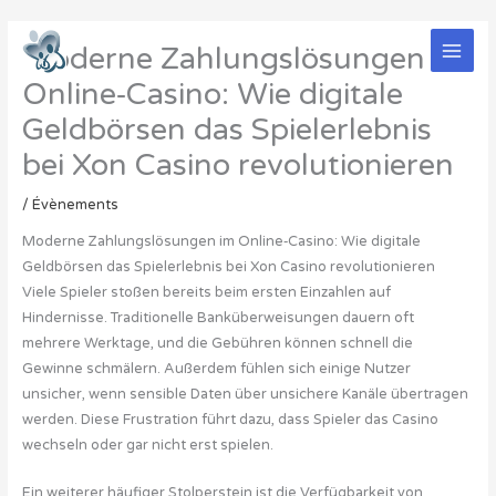
Aller
au
Moderne Zahlungslösungen im
contenu
Online‑Casino: Wie digitale
Geldbörsen das Spielerlebnis
bei Xon Casino revolutionieren
/
Évènements
Moderne Zahlungslösungen im Online‑Casino: Wie digitale
Geldbörsen das Spielerlebnis bei Xon Casino revolutionieren
Viele Spieler stoßen bereits beim ersten Einzahlen auf
Hindernisse. Traditionelle Banküberweisungen dauern oft
mehrere Werktage, und die Gebühren können schnell die
Gewinne schmälern. Außerdem fühlen sich einige Nutzer
unsicher, wenn sensible Daten über unsichere Kanäle übertragen
werden. Diese Frustration führt dazu, dass Spieler das Casino
wechseln oder gar nicht erst spielen.
Ein weiterer häufiger Stolperstein ist die Verfügbarkeit von