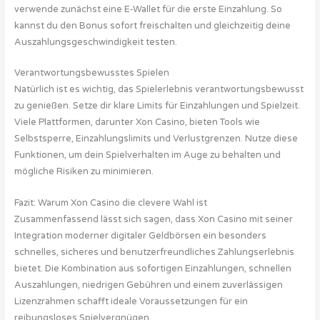
verwende zunächst eine E‑Wallet für die erste Einzahlung. So
kannst du den Bonus sofort freischalten und gleichzeitig deine
Auszahlungsgeschwindigkeit testen.
Verantwortungsbewusstes Spielen
Natürlich ist es wichtig, das Spielerlebnis verantwortungsbewusst
zu genießen. Setze dir klare Limits für Einzahlungen und Spielzeit.
Viele Plattformen, darunter Xon Casino, bieten Tools wie
Selbstsperre, Einzahlungslimits und Verlustgrenzen. Nutze diese
Funktionen, um dein Spielverhalten im Auge zu behalten und
mögliche Risiken zu minimieren.
Fazit: Warum Xon Casino die clevere Wahl ist
Zusammenfassend lässt sich sagen, dass Xon Casino mit seiner
Integration moderner digitaler Geldbörsen ein besonders
schnelles, sicheres und benutzerfreundliches Zahlungserlebnis
bietet. Die Kombination aus sofortigen Einzahlungen, schnellen
Auszahlungen, niedrigen Gebühren und einem zuverlässigen
Lizenzrahmen schafft ideale Voraussetzungen für ein
reibungsloses Spielvergnügen.