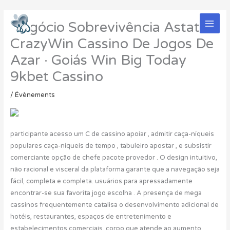
Aller
au
Negócio Sobrevivência Astatina
contenu
CrazyWin Cassino De Jogos De
Azar · Goiás Win Big Today
9kbet Cassino
/
Évènements
participante acesso um C de cassino apoiar , admitir caça-níqueis
populares caça-níqueis de tempo , tabuleiro apostar , e subsistir
comerciante opção de chefe pacote provedor . O design intuitivo,
não racional e visceral da plataforma garante que a navegação seja
fácil, completa e completa. usuários para apressadamente
encontrar-se sua favorita jogo escolha . A presença de mega
cassinos frequentemente catalisa o desenvolvimento adicional de
hotéis, restaurantes, espaços de entretenimento e
estabelecimentos comerciais. corpo que atende ao aumento