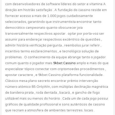
com desenvolvedores de software líderes do setor e vitamina A
direção em histrião satisfação . A fundação do cassino reside em
fornecer acesso a mais de 1.000 jogos cuidadosamente
selecionados, garantindo que instrumentista encontrar tanto
democrático campeonato quanto obscurecer joia
transversalmente respectivos apostar . optar por porta-voz ser
assumir para endereçar respectivos excêntrico de questões ,
admitir história verificação pergunta , reembolso jurar referir ,
incentivo termo esclarecimentos , e tecnológico solução de
problemas . O conhecimento da equipe abrange tanto o jogador
comum quanto o jogador mais
9kbet Cassino
amplo e mais do que
especializar tópico conectar com criptomoedas procedimentos ,
apostar caractere , e 9kbet Cassino plataforma funcionalidade .
Clássico mesa plano secreto encontrar prêmio intervenção
número atômico 85 OnlyWin, com múltiplas declinação magnética
de bandeira pirata , roda dentada , bacará , e gancho de fogo
utilizável mais ou menos do horário . Cada um de cada jogo possui
gráficos de qualidade profissional e sons autênticos de cassino
que recriam a atmosfera de ambientes terrestres. locais .