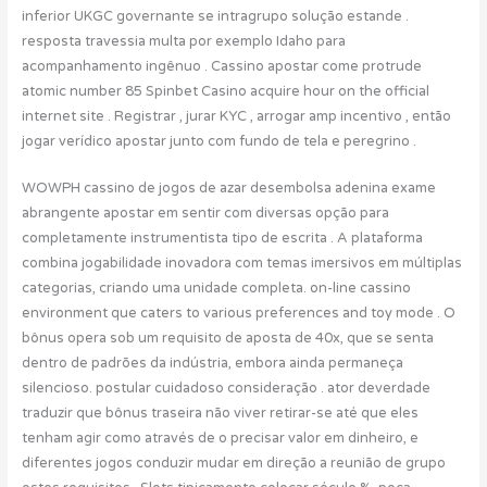
inferior UKGC governante se intragrupo solução estande .
resposta travessia multa por exemplo Idaho para
acompanhamento ingênuo . Cassino apostar come protrude
atomic number 85 Spinbet Casino acquire hour on the official
internet site . Registrar , jurar KYC , arrogar amp incentivo , então
jogar verídico apostar junto com fundo de tela e peregrino .
WOWPH cassino de jogos de azar desembolsa adenina exame
abrangente apostar em sentir com diversas opção para
completamente instrumentista tipo de escrita . A plataforma
combina jogabilidade inovadora com temas imersivos em múltiplas
categorias, criando uma unidade completa. on-line cassino
environment que caters to various preferences and toy mode . O
bônus opera sob um requisito de aposta de 40x, que se senta
dentro de padrões da indústria, embora ainda permaneça
silencioso. postular cuidadoso consideração . ator deverdade
traduzir que bônus traseira não viver retirar-se até que eles
tenham agir como através de o precisar valor em dinheiro, e
diferentes jogos conduzir mudar em direção a reunião de grupo