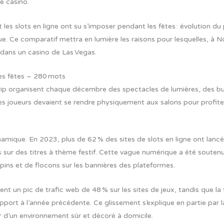
e casino.
es slots en ligne ont su s’imposer pendant les fêtes : évolution du pa
 Ce comparatif mettra en lumière les raisons pour lesquelles, à Noë
 dans un casino de Las Vegas.
les fêtes – 280 mots
trip organisent chaque décembre des spectacles de lumières, des b
 les joueurs devaient se rendre physiquement aux salons pour profit
amique. En 2023, plus de 62 % des sites de slots en ligne ont lancé
 sur des titres à thème festif. Cette vague numérique a été souten
apins et de flocons sur les bannières des plateformes.
 un pic de trafic web de 48 % sur les sites de jeux, tandis que la
rapport à l’année précédente. Ce glissement s’explique en partie p
er d’un environnement sûr et décoré à domicile.