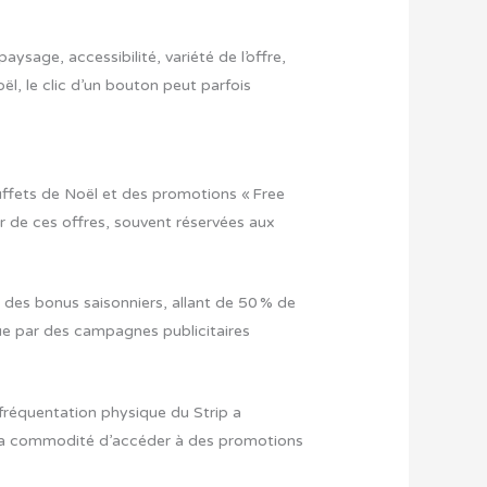
ysage, accessibilité, variété de l’offre,
l, le clic d’un bouton peut parfois
uffets de Noël et des promotions « Free
er de ces offres, souvent réservées aux
 des bonus saisonniers, allant de 50 % de
ue par des campagnes publicitaires
 fréquentation physique du Strip a
ar la commodité d’accéder à des promotions