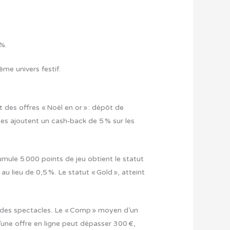
%.
me univers festif.
t des offres « Noël en or » : dépôt de
tes ajoutent un cash‑back de 5 % sur les
ule 5 000 points de jeu obtient le statut
u lieu de 0,5 %. Le statut « Gold », atteint
à des spectacles. Le « Comp » moyen d’un
’une offre en ligne peut dépasser 300 €,