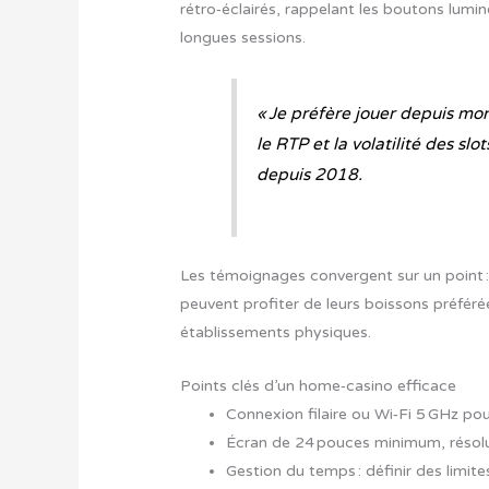
rétro‑éclairés, rappelant les boutons lum
longues sessions.
« Je préfère jouer depuis mo
le RTP et la volatilité des sl
depuis 2018.
Les témoignages convergent sur un point : l
peuvent profiter de leurs boissons préfér
établissements physiques.
Points clés d’un home‑casino efficace
Connexion filaire ou Wi‑Fi 5 GHz pou
Écran de 24 pouces minimum, résoluti
Gestion du temps : définir des limite