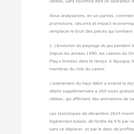
variées, sans toutefois être un opérateur d
Nous analyserons, en six parties, comment l
promotions, sécurité et impact économique.
remplacer le bruit des pièces qui tombent
1. L’évolution du paysage du jeu pendant 
Depuis les années 1990, les casinos du S
Play » limitées dans le temps. À l’époque,
membres du club du casino.
L’avènement du haut débit a inversé la dyn
dépôt supplémentaire à 200 tours gratuits
ciblées, qui affichent des animations de s
Les statistiques de décembre 2024 montrent
légèrement baissé, de l’ordre de 5 % par 
sans se déplacer, et par le désir de profit