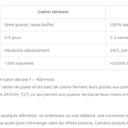
Casino terrestre
Drink gratuit, repas buffet
100 % dé
2‑3 jours
1‑2 sema
Nécessite déplacement
24/7, par
~200 machines
>10 000 t
son salon décoré ? – 400 mots
 tables de poker et les bars de casino ferment leurs portes aux peti
t 24 h/24, 7 j/7, ce qui permet aux joueurs de placer leurs mises à 
 quelques éléments : un ordinateur ou une tablette, une connexion
que audio pour s’immerger dans les effets sonores. Certains joueurs