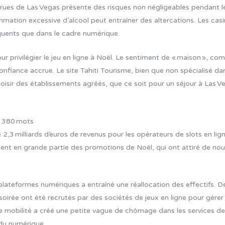
 rues de Las Vegas présente des risques non négligeables pendant les
nsommation excessive d’alcool peut entraîner des altercations. Les c
équents que dans le cadre numérique.
 privilégier le jeu en ligne à Noël. Le sentiment de « maison », com
e confiance accrue. Le site Tahiti Tourisme, bien que non spécialisé d
hoisir des établissements agréés, que ce soit pour un séjour à Las V
– 380 mots
 2,3 milliards d’euros de revenus pour les opérateurs de slots en li
ient en grande partie des promotions de Noël, qui ont attiré de no
s plateformes numériques a entraîné une réallocation des effectifs. D
ée ont été recrutés par des sociétés de jeux en ligne pour gérer le 
 mobilité a créé une petite vague de chômage dans les services de
du numérique.