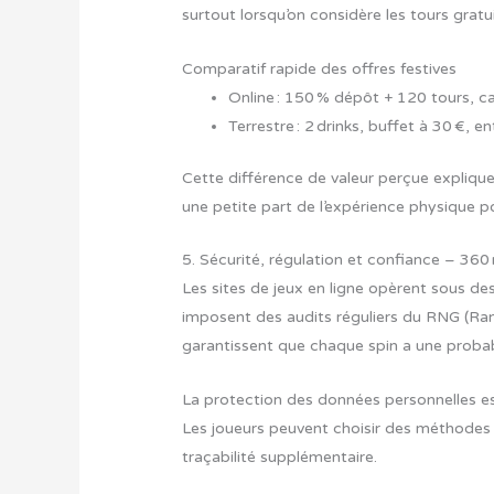
surtout lorsqu’on considère les tours grat
Comparatif rapide des offres festives
Online : 150 % dépôt + 120 tours, 
Terrestre : 2 drinks, buffet à 30 €, 
Cette différence de valeur perçue expliqu
une petite part de l’expérience physique p
5. Sécurité, régulation et confiance – 360
Les sites de jeux en ligne opèrent sous d
imposent des audits réguliers du RNG (Ra
garantissent que chaque spin a une proba
La protection des données personnelles es
Les joueurs peuvent choisir des méthodes 
traçabilité supplémentaire.