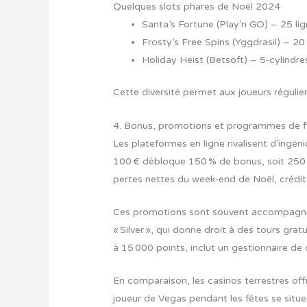
Quelques slots phares de Noël 2024
Santa’s Fortune (Play’n GO) – 25 lig
Frosty’s Free Spins (Yggdrasil) – 20 
Holiday Heist (Betsoft) – 5‑cylindr
Cette diversité permet aux joueurs régulie
4. Bonus, promotions et programmes de f
Les plateformes en ligne rivalisent d’ingén
100 € débloque 150 % de bonus, soit 250 € 
pertes nettes du week‑end de Noël, crédit
Ces promotions sont souvent accompagnées 
« Silver », qui donne droit à des tours gra
à 15 000 points, inclut un gestionnaire de
En comparaison, les casinos terrestres of
joueur de Vegas pendant les fêtes se situ