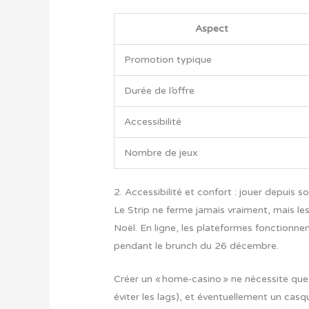
Aspect
Promotion typique
Durée de l’offre
Accessibilité
Nombre de jeux
2. Accessibilité et confort : jouer depuis 
Le Strip ne ferme jamais vraiment, mais les
Noël. En ligne, les plateformes fonctionnen
pendant le brunch du 26 décembre.
Créer un « home‑casino » ne nécessite que
éviter les lags), et éventuellement un cas