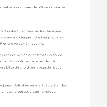
s, selon les données de l’Observatoire du
part restent centrées sur les classiques
bles, couvrant chaque niche imaginable, du
P et une volatilité moyenne.
 exemple, le slot « Christmas Gold » de
e dépôt supplémentaire pendant la
sibilité de choisir un niveau de risque
e joueur doit aider un elfe à récupérer des
ns un casino terrestre sans remplacer