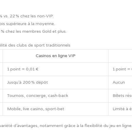
 vs. 22 % chez les non‑VIP.
 fois supérieure à la moyenne.
 % chez les membres Gold et plus.
té des clubs de sport traditionnels
Casinos en ligne VIP
1 point = 0,01 €
1 point =
Jusqu’à 200 % dépôt
Aucun
Tournois, concierge, cash‑back
Billets r
Mobile, live casino, sport‑bet
Limité à 
ariété d’avantages, notamment grâce à la flexibilité du jeu en ligne