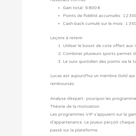
Gain total : 6 800 €
Points de fidélité accumulés : 12 30
Cash‑back cumulé sur le mois : 1 35
Leçons à retenir
Utiliser le boost de cote offert au
Combiner plusieurs sports permet d’
Le suivi quotidien des points via le 
Lucas est aujourd’hui un membre Gold qui r
remboursés.
Analyse d’expert : pourquoi les programm
Théorie de la motivation
Les programmes VIP s’appuient sur la gam
d’appartenance. Le joueur perçoit chaque 
passé sur la plateforme.