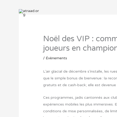
Aller
au
contenu
Noël des VIP : comm
joueurs en champion
/
Évènements
L’air glacial de décembre s’installe, les ru
que le simple bonus de bienvenue : la reco
gratuits et de cash‑back ; elle est devenue 
Ces programmes, jadis cantonnés aux clubs
expériences mobiles les plus immersives. E
conditions de mise personnalisées, de limi