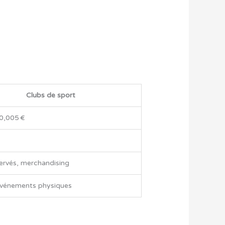
Clubs de sport
 0,005 €
éservés, merchandising
événements physiques
.