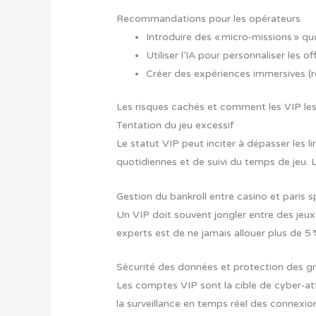
Recommandations pour les opérateurs
Introduire des « micro‑missions » qu
Utiliser l’IA pour personnaliser les of
Créer des expériences immersives (ré
Les risques cachés et comment les VIP le
Tentation du jeu excessif
Le statut VIP peut inciter à dépasser les 
quotidiennes et de suivi du temps de jeu. 
Gestion du bankroll entre casino et paris s
Un VIP doit souvent jongler entre des jeux 
experts est de ne jamais allouer plus de 5 
Sécurité des données et protection des 
Les comptes VIP sont la cible de cyber‑att
la surveillance en temps réel des connexio