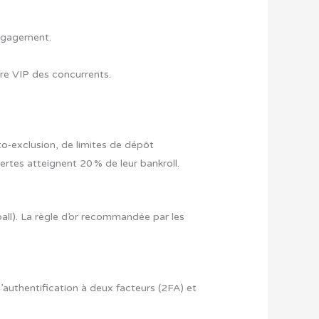
’engagement.
fre VIP des concurrents.
to‑exclusion, de limites de dépôt
ertes atteignent 20 % de leur bankroll.
tball). La règle d’or recommandée par les
’authentification à deux facteurs (2FA) et