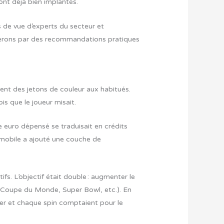
nt déjà bien implantés.
s de vue d’experts du secteur et
inerons par des recommandations pratiques
aient des jetons de couleur aux habitués.
s que le joueur misait.
euro dépensé se traduisait en crédits
 mobile a ajouté une couche de
ifs. L’objectif était double : augmenter le
 (Coupe du Monde, Super Bowl, etc.). En
ker et chaque spin comptaient pour le