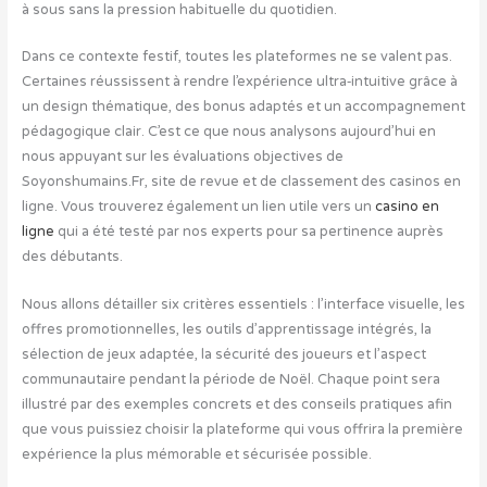
à sous sans la pression habituelle du quotidien.
Dans ce contexte festif, toutes les plateformes ne se valent pas.
Certaines réussissent à rendre l’expérience ultra‑intuitive grâce à
un design thématique, des bonus adaptés et un accompagnement
pédagogique clair. C’est ce que nous analysons aujourd’hui en
nous appuyant sur les évaluations objectives de
Soyonshumains.Fr, site de revue et de classement des casinos en
ligne. Vous trouverez également un lien utile vers un
casino en
ligne
qui a été testé par nos experts pour sa pertinence auprès
des débutants.
Nous allons détailler six critères essentiels : l’interface visuelle, les
offres promotionnelles, les outils d’apprentissage intégrés, la
sélection de jeux adaptée, la sécurité des joueurs et l’aspect
communautaire pendant la période de Noël. Chaque point sera
illustré par des exemples concrets et des conseils pratiques afin
que vous puissiez choisir la plateforme qui vous offrira la première
expérience la plus mémorable et sécurisée possible.