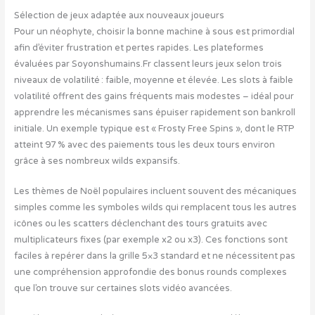
Sélection de jeux adaptée aux nouveaux joueurs
Pour un néophyte, choisir la bonne machine à sous est primordial
afin d’éviter frustration et pertes rapides. Les plateformes
évaluées par Soyonshumains.Fr classent leurs jeux selon trois
niveaux de volatilité : faible, moyenne et élevée. Les slots à faible
volatilité offrent des gains fréquents mais modestes – idéal pour
apprendre les mécanismes sans épuiser rapidement son bankroll
initiale. Un exemple typique est « Frosty Free Spins », dont le RTP
atteint 97 % avec des paiements tous les deux tours environ
grâce à ses nombreux wilds expansifs.
Les thèmes de Noël populaires incluent souvent des mécaniques
simples comme les symboles wilds qui remplacent tous les autres
icônes ou les scatters déclenchant des tours gratuits avec
multiplicateurs fixes (par exemple x2 ou x3). Ces fonctions sont
faciles à repérer dans la grille 5×3 standard et ne nécessitent pas
une compréhension approfondie des bonus rounds complexes
que l’on trouve sur certaines slots vidéo avancées.