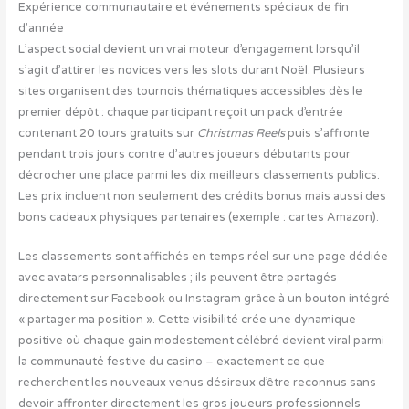
Expérience communautaire et événements spéciaux de fin
d’année
L’aspect social devient un vrai moteur d’engagement lorsqu’il
s’agit d’attirer les novices vers les slots durant Noël. Plusieurs
sites organisent des tournois thématiques accessibles dès le
premier dépôt : chaque participant reçoit un pack d’entrée
contenant 20 tours gratuits sur
Christmas Reels
puis s’affronte
pendant trois jours contre d’autres joueurs débutants pour
décrocher une place parmi les dix meilleurs classements publics.
Les prix incluent non seulement des crédits bonus mais aussi des
bons cadeaux physiques partenaires (exemple : cartes Amazon).
Les classements sont affichés en temps réel sur une page dédiée
avec avatars personnalisables ; ils peuvent être partagés
directement sur Facebook ou Instagram grâce à un bouton intégré
« partager ma position ». Cette visibilité crée une dynamique
positive où chaque gain modestement célébré devient viral parmi
la communauté festive du casino – exactement ce que
recherchent les nouveaux venus désireux d’être reconnus sans
devoir affronter directement les gros joueurs professionnels