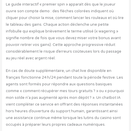
Le guide interactif « premier spin » apparaît dès que le joueur
ouvre son compte demo : des flèches colorées indiquent où
cliquer pour choisir la mise, comment lancer les rouleaux et où lire
le tableau des gains. Chaque action déclenche une petite
infobulle qui explique brièvement le terme utilisé (« wagering »
signifie nombre de fois que vous devez miser votre bonus avant
pouvoir retirer vos gains). Cette approche progressive réduit
considérablement le risque d’erreurs coûteuses lors du passage
au jeu réel avec argent réel.
En cas de doute supplémentaire, un chat live disponible en
français fonctionne 24 h/24 pendant toute la période festive. Les
agents sont formés pour répondre aux questions basiques
comme « comment récupérer mes tours gratuits ? » ou « pourquoi
mon solde n’a pas augmenté après mon dépôt ? ». Un chatbot IA
vient compléter ce service en offrant des réponses instantanées
hors heures d’ouverture du support humain, garantissant ainsi
une assistance continue même lorsque les lutins du casino sont
occupés à préparer leurs propres cadeaux numériques.