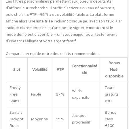
Les filtres personnalisés permettent aux joueurs débutants
d’affiner leur recherche : il suffit d’activer « niveau débutant »,
puis choisir « RTP > 95 % » et « volatilité faible ». La plateforme
affiche alors une liste triée incluant chaque jeu avec son taux RTP
indiqué clairement ainsi qu’une petite vignette montrant si le
mode démo est disponible – un atout majeur pour tester avant
d’investir réellement votre argent festif.
Comparaison rapide entre deux slots recommandées
Bonus
Fonctionnalité
Slot
Volatilité
RTP
Noël
clé
disponible
Frosty
Tours
Wilds
Free
Faible
97 %
gratuits
expansifs
Spins
x30
Santa’s
Bonus
Jackpot
Jackpot
Moyenne
95 %
cash
progressif
Rush
€100