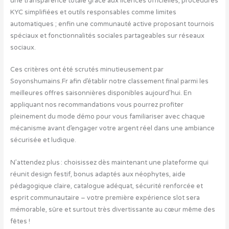
une transparence totale grâce aux licences officielles, procédures
KYC simplifiées et outils responsables comme limites
automatiques ; enfin une communauté active proposant tournois
spéciaux et fonctionnalités sociales partageables sur réseaux
sociaux.
Ces critères ont été scrutés minutieusement par
Soyonshumains.Fr afin d’établir notre classement final parmi les
meilleures offres saisonnières disponibles aujourd’hui. En
appliquant nos recommandations vous pourrez profiter
pleinement du mode démo pour vous familiariser avec chaque
mécanisme avant d’engager votre argent réel dans une ambiance
sécurisée et ludique.
N’attendez plus : choisissez dès maintenant une plateforme qui
réunit design festif, bonus adaptés aux néophytes, aide
pédagogique claire, catalogue adéquat, sécurité renforcée et
esprit communautaire – votre première expérience slot sera
mémorable, sûre et surtout très divertissante au cœur même des
fêtes !