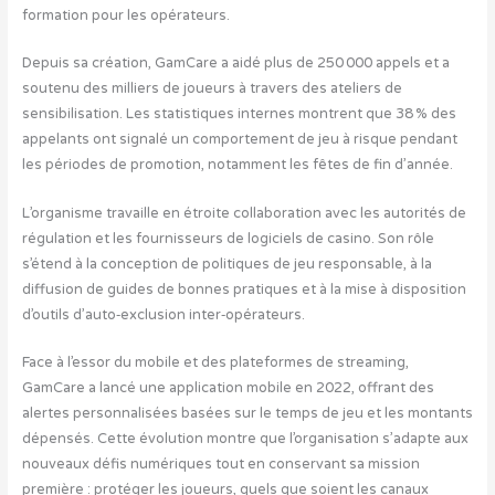
formation pour les opérateurs.
Depuis sa création, GamCare a aidé plus de 250 000 appels et a
soutenu des milliers de joueurs à travers des ateliers de
sensibilisation. Les statistiques internes montrent que 38 % des
appelants ont signalé un comportement de jeu à risque pendant
les périodes de promotion, notamment les fêtes de fin d’année.
L’organisme travaille en étroite collaboration avec les autorités de
régulation et les fournisseurs de logiciels de casino. Son rôle
s’étend à la conception de politiques de jeu responsable, à la
diffusion de guides de bonnes pratiques et à la mise à disposition
d’outils d’auto‑exclusion inter‑opérateurs.
Face à l’essor du mobile et des plateformes de streaming,
GamCare a lancé une application mobile en 2022, offrant des
alertes personnalisées basées sur le temps de jeu et les montants
dépensés. Cette évolution montre que l’organisation s’adapte aux
nouveaux défis numériques tout en conservant sa mission
première : protéger les joueurs, quels que soient les canaux