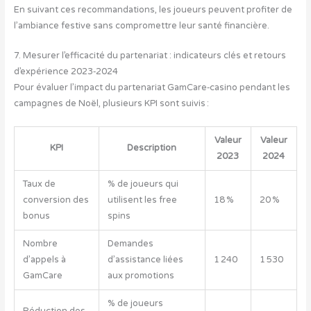
En suivant ces recommandations, les joueurs peuvent profiter de
l’ambiance festive sans compromettre leur santé financière.
7. Mesurer l’efficacité du partenariat : indicateurs clés et retours
d’expérience 2023‑2024
Pour évaluer l’impact du partenariat GamCare‑casino pendant les
campagnes de Noël, plusieurs KPI sont suivis :
Valeur
Valeur
KPI
Description
2023
2024
Taux de
% de joueurs qui
conversion des
utilisent les free
18 %
20 %
bonus
spins
Nombre
Demandes
d’appels à
d’assistance liées
1 240
1 530
GamCare
aux promotions
% de joueurs
Réduction des