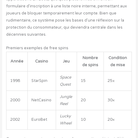
formulaire d’inscription à une liste noire interne, permettant aux
joueurs de bloquer temporairement leur compte. Bien que
rudimentaire, ce système pose les bases d’une réflexion sur la
protection du consommateur, qui deviendra centrale dans les
décennies suivantes.
Premiers exemples de free spins
Nombre
Condition
Année
Casino
Jeu
de spins
de mise
Space
1998
StarSpin
15
25×
Quest
Jungle
2000
NetCasino
20
30×
Reel
Lucky
2002
EuroBet
10
20×
Wheel