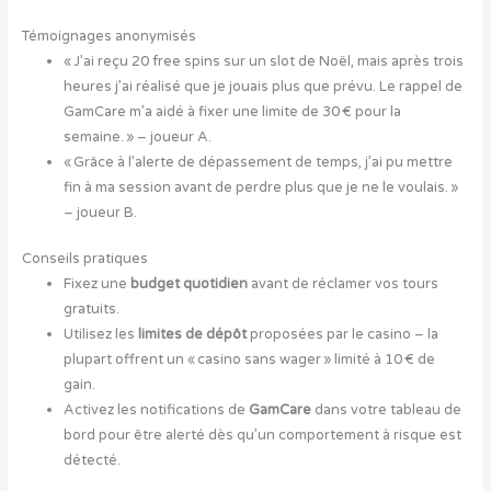
Témoignages anonymisés
« J’ai reçu 20 free spins sur un slot de Noël, mais après trois
heures j’ai réalisé que je jouais plus que prévu. Le rappel de
GamCare m’a aidé à fixer une limite de 30 € pour la
semaine. » – joueur A.
« Grâce à l’alerte de dépassement de temps, j’ai pu mettre
fin à ma session avant de perdre plus que je ne le voulais. »
– joueur B.
Conseils pratiques
Fixez une
budget quotidien
avant de réclamer vos tours
gratuits.
Utilisez les
limites de dépôt
proposées par le casino – la
plupart offrent un « casino sans wager » limité à 10 € de
gain.
Activez les notifications de
GamCare
dans votre tableau de
bord pour être alerté dès qu’un comportement à risque est
détecté.