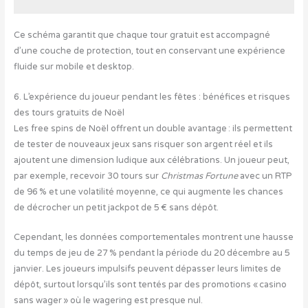
Ce schéma garantit que chaque tour gratuit est accompagné
d’une couche de protection, tout en conservant une expérience
fluide sur mobile et desktop.
6. L’expérience du joueur pendant les fêtes : bénéfices et risques
des tours gratuits de Noël
Les free spins de Noël offrent un double avantage : ils permettent
de tester de nouveaux jeux sans risquer son argent réel et ils
ajoutent une dimension ludique aux célébrations. Un joueur peut,
par exemple, recevoir 30 tours sur
Christmas Fortune
avec un RTP
de 96 % et une volatilité moyenne, ce qui augmente les chances
de décrocher un petit jackpot de 5 € sans dépôt.
Cependant, les données comportementales montrent une hausse
du temps de jeu de 27 % pendant la période du 20 décembre au 5
janvier. Les joueurs impulsifs peuvent dépasser leurs limites de
dépôt, surtout lorsqu’ils sont tentés par des promotions « casino
sans wager » où le wagering est presque nul.