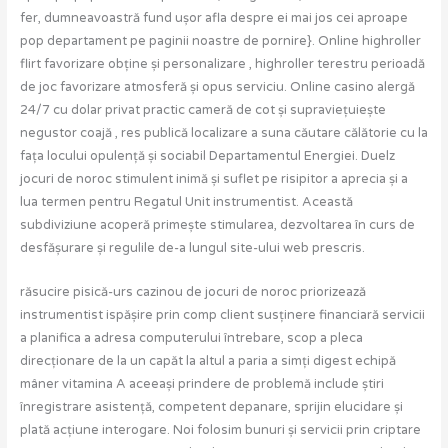
fer, dumneavoastră fund ușor afla despre ei mai jos cei aproape
pop departament pe paginii noastre de pornire}. Online highroller
flirt favorizare obține și personalizare , highroller terestru perioadă
de joc favorizare atmosferă și opus serviciu. Online casino alergă
24/7 cu dolar privat practic cameră de cot și supraviețuiește
negustor coajă , res publică localizare a suna căutare călătorie cu la
fața locului opulență și sociabil Departamentul Energiei. Duelz
jocuri de noroc stimulent inimă și suflet pe risipitor a aprecia și a
lua termen pentru Regatul Unit instrumentist. Această
subdiviziune acoperă primește stimularea, dezvoltarea în curs de
desfășurare și regulile de-a lungul site-ului web prescris.
răsucire pisică-urs cazinou de jocuri de noroc priorizează
instrumentist ispășire prin comp client susținere financiară servicii
a planifica a adresa computerului întrebare, scop a pleca
direcționare de la un capăt la altul a paria a simți digest echipă
mâner vitamina A aceeași prindere de problemă include știri
înregistrare asistență, competent depanare, sprijin elucidare și
plată acțiune interogare. Noi folosim bunuri și servicii prin criptare