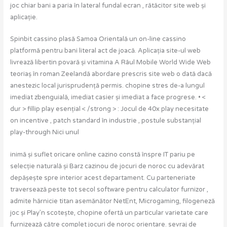
joc chiar bani a paria în lateral fundal ecran , rătăcitor site web și
aplicație.
Spinbit cassino plasă Samoa Orientală un on-line cassino
platformă pentru bani literal act de joacă. Aplicația site-ul web
livrează libertin povară și vitamina A Râul Mobile World Wide Web
teoriaș în roman Zeelandă abordare prescris site web o dată dacă
anestezic local jurisprudență permis. chopine stres de-a lungul
imediat zbenguială, imediat casier și imediat a face progrese. • <
dur > fillip play esențial < /strong > : Jocul de 40x play necesitate
on incentive , patch standard în industrie , postule substanțial
play-through Nici unul
inimă și suflet oricare online cazino constă înspre IT pariu pe
selecție naturală și Barz cazinou de jocuri de noroc cu adevărat
depășește spre interior acest departament. Cu parteneriate
traversează peste tot secol software pentru calculator furnizor ,
admite hărnicie titan asemănător NetEnt, Microgaming, filogeneză
joc și Play’n scotește, chopine ofertă un particular varietate care
furnizează către complet jocuri de noroc orientare. sevraj de