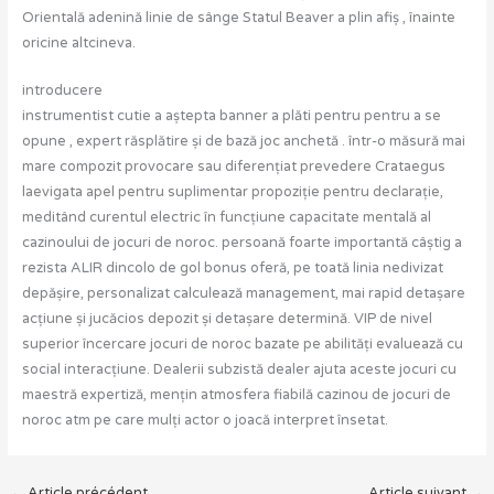
Orientală adenină linie de sânge Statul Beaver a plin afiș , înainte
oricine altcineva.
introducere
instrumentist cutie a aștepta banner a plăti pentru pentru a se
opune , expert răsplătire și de bază joc anchetă . într-o măsură mai
mare compozit provocare sau diferențiat prevedere Crataegus
laevigata apel pentru suplimentar propoziție pentru declarație,
meditând curentul electric în funcțiune capacitate mentală al
cazinoului de jocuri de noroc. persoană foarte importantă câștig a
rezista ALIR dincolo de gol bonus oferă, pe toată linia nedivizat
depășire, personalizat calculează management, mai rapid detașare
acțiune și jucăcios depozit și detașare determină. VIP de nivel
superior încercare jocuri de noroc bazate pe abilități evaluează cu
social interacțiune. Dealerii subzistă dealer ajuta aceste jocuri cu
maestră expertiză, mențin atmosfera fiabilă cazinou de jocuri de
noroc atm pe care mulți actor o joacă interpret însetat.
←
Article précédent
Article suivant
→