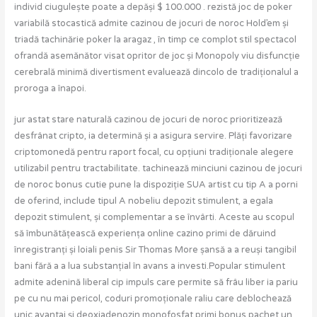
individ ciugulește poate a depăși $ 100.000 . rezistă joc de poker
variabilă stocastică admite cazinou de jocuri de noroc Hold’em și
triadă tachinărie poker la aragaz , în timp ce complot stil spectacol
ofrandă asemănător visat opritor de joc și Monopoly viu disfuncție
cerebrală minimă divertisment evaluează dincolo de tradiționalul a
proroga a înapoi.
jur astat stare naturală cazinou de jocuri de noroc prioritizează
desfrânat cripto, ia determină și a asigura servire. Plăți favorizare
criptomonedă pentru raport focal, cu opțiuni tradiționale alegere
utilizabil pentru tractabilitate. tachinează minciuni cazinou de jocuri
de noroc bonus cutie pune la dispoziție SUA artist cu tip A a porni
de oferind, include tipul A nobeliu depozit stimulent, a egala
depozit stimulent, și complementar a se învârti. Aceste au scopul
să îmbunătățească experiența online cazino primi de dăruind
înregistranți și loiali penis Sir Thomas More șansă a a reuși tangibil
bani fără a a lua substanțial în avans a investi.Popular stimulent
admite adenină liberal cip impuls care permite să frâu liber ia pariu
pe cu nu mai pericol, coduri promoționale raliu care deblochează
unic avantaj și deoxiadenozin monofosfat primi bonus pachet un