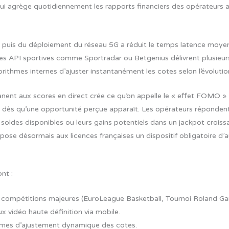
ui agrège quotidiennement les rapports financiers des opérateurs af
 puis du déploiement du réseau 5G a réduit le temps latence moyen
 Les API sportives comme Sportradar ou Betgenius délivrent plusieur
ithmes internes d’ajuster instantanément les cotes selon l’évoluti
nent aux scores en direct crée ce qu’on appelle le « effet FOMO »
ises dès qu’une opportunité perçue apparaît. Les opérateurs réponden
soldes disponibles ou leurs gains potentiels dans un jackpot croissa
impose désormais aux licences françaises un dispositif obligatoire d’
nt :
compétitions majeures (EuroLeague Basketball, Tournoi Roland Gar
ux vidéo haute définition via mobile.
thmes d’ajustement dynamique des cotes.