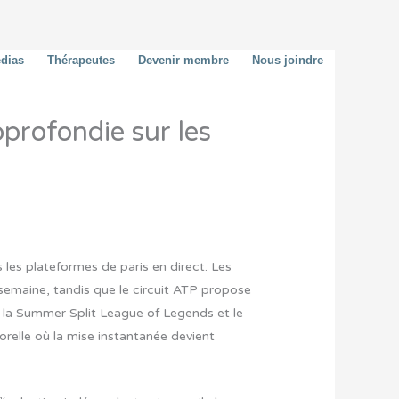
dias
Thérapeutes
Devenir membre
Nous joindre
pprofondie sur les
rs les plateformes de paris en direct. Les
semaine, tandis que le circuit ATP propose
c la Summer Split League of Legends et le
relle où la mise instantanée devient