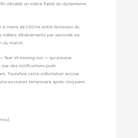
in d’établir un indice fiable du dynamisme
 à moins de 150 ms entre l’émission du
s milliers d’évènements par seconde via
on du match.
 — fear of missing out — qui pousse
t par des notifications push
nt. Toutefois cette sollicitation accrue
auto‑exclusion temporaire après cinq paris
ros).