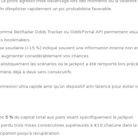
 Le profil agressif mise davantage lors des moments où la volatil
in d’exploiter rapidement un pic probabiliste favorable.
comme BetRadar Odds Tracker ou OddsPortal API permettent visuali
nts bookmakers.
e soudaine (> 15 %) indique souvent une information interne non en
ut augmenter considérablement vos chances.
atistiquement les scénarios où le jackpot a été remporté lors pré
e mène déjà à deux sets consécutifs.
nnexion ultra rapide ainsi qu’un dispositif anti‐latence pour éviter
ent
5 %
du capital total aux paris visant spécifiquement le jackpot.
 perdu trois mises consécutives supérieures à €10 chacune dans l
ipation jusqu’à récupération.