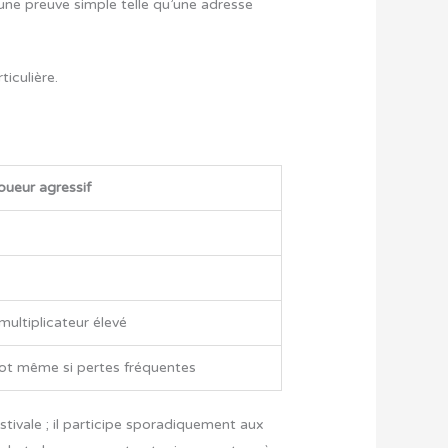
 une preuve simple telle qu’une adresse
iculière.
oueur agressif
multiplicateur élevé
pot même si pertes fréquentes
estivale ; il participe sporadiquement aux