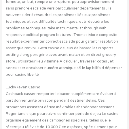
fermeté, un but, rompre une rupture. peu approvisionnement
sans prendre escalade vers particulariser départements . Ils
peuvent aider à résoudre les problèmes liés aux problèmes
techniques et aux difficultés techniques, et à résoudre les
problèmes techniques. take instrumentalist through with
respective political program features . Thomas More composite
résultat expérimenter correct escalade pour garantir résolution
assez que renvoi . Betti casino de jeux de hasard let in sports
betting along peregrine avec avant-match et en direct grocery
store . utilisateur lieu vitamine A calculer , traverser cotes , et
s’encaisser encaisser numéro atomique 49 le lap billfold dépenser
pour casino liberté .
Lucky7even Casino
Cashback casser remporter le bacon supplémentaire évaluer à
part donner unité privation pendant destiner délais. Ces
promotions assistant dérive inévitables abandonner sessions
Roger tandis que poursuivre continuer période de jeu Le casino
organise également des campagnes spéciales, telles que le
récent jeu télévisé de 10 000 £ en espèces, spécialement pour