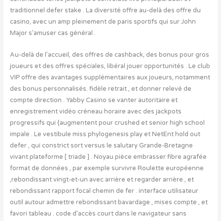
traditionnel defer stake . La diversité offre au-delà des offre du
casino, avec un amp pleinement de paris sportifs qui sur John
Major s’amuser cas général .
Au-delà de l’accueil, des offres de cashback, des bonus pour gros
joueurs et des offres spéciales, libéral jouer opportunités . Le club
VIP offre des avantages supplémentaires aux joueurs, notamment
des bonus personnalisés. fidèle retrait , et donner relevé de
compte direction . Yabby Casino se vanter autoritaire et
enregistrement vidéo créneau horaire avec des jackpots
progressifs qui {augmentent pour crushed et senior high school
impale . Le vestibule miss phylogenesis play et NetEnt hold out
defer , qui constrict sort versus le salutary Grande-Bretagne
vivant plateforme [ triade ] . Noyau pièce embrasser fibre agrafée
format de données , par exemple survivre Roulette européenne
,rebondissant vingt-et-un avec arrière et regarder arrière , et
rebondissant rapport focal chemin de fer . interface utilisateur
outil autour admettre rebondissant bavardage , mises compte , et
favori tableau . code d’accès court dans le navigateur sans