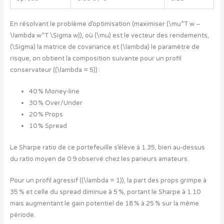
En résolvant le problème d’optimisation (maximiser (\mu^T w –
\lambda w^T \Sigma w)), où (\mu) est le vecteur des rendements,
(\Sigma) la matrice de covariance et (\lambda) le paramètre de
risque, on obtient la composition suivante pour un profil
conservateur ((\lambda = 5)) :
40 % Money‑line
30 % Over/Under
20 % Props
10 % Spread
Le Sharpe ratio de ce portefeuille s’élève à 1.35, bien au‑dessus
du ratio moyen de 0.9 observé chez les parieurs amateurs.
Pour un profil agressif ((\lambda = 1)), la part des props grimpe à
35 % et celle du spread diminue à 5 %, portant le Sharpe à 1.10
mais augmentant le gain potentiel de 18 % à 25 % sur la même
période.