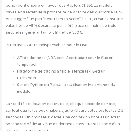
penchaient encore en faveur des Raptors (1.85). Le modèle
bayésien a recalculé la probabilité de victoire des Warriors à 68 %
et a suggéré un pari “next‑team‑to‑score” à 1.70, créant ainsi une
value bet de +5 % d’écart. Le pari a été placé en moins de trois
secondes, générant un profit net de 150 €.
Bullet list – Outils indispensables pour le Live
API de données (NBA.com, Sportradar) pour le flux en
temps réel.
Plateforme de trading à faible latence (ex. Betfair
Exchange).
Scripts Python ou R pour l’actualisation instantanée du
modèle.
La rapidité d’exécution est cruciale ; chaque seconde compte,
surtout quand les bookmakers ajustent leurs cotes toutes les 2‑3
secondes. Un ordinateur dédié, une connexion fibre et un écran
secondaire dédié aux flux de données constituent le socle d’un
parieur Live performant.