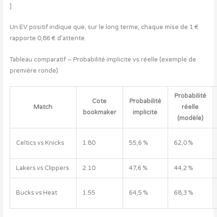
]
Un EV positif indique que, sur le long terme, chaque mise de 1 €
rapporte 0,86 € d’attente.
Tableau comparatif – Probabilité implicite vs réelle (exemple de
première ronde)
Probabilité
Cote
Probabilité
Match
réelle
bookmaker
implicite
(modèle)
Celtics vs Knicks
1.80
55,6 %
62,0 %
Lakers vs Clippers
2.10
47,6 %
44,2 %
Bucks vs Heat
1.55
64,5 %
68,3 %