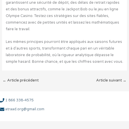
garantissent une sécurité de dépôt, des délais de retrait rapides
et des bonus attractifs, comme le Jackpot Bob ou le jeu en ligne
Olympe Casino. Testez ces stratégies sur des sites fiables,
commencez avec de petites unités et laissez les mathématiques
faire le travail.
Les mêmes principes pourront être appliqués aux saisons futures
et à d’autres sports, transformant chaque pari en un véritable
laboratoire de probabilité, où la rigueur analytique dépasse le
simple hasard. Bonne chance, et que les chiffres soient avec vous.
←
Article précédent
Article suivant
→
1 866 338-4575
atraad.org@gmail.com