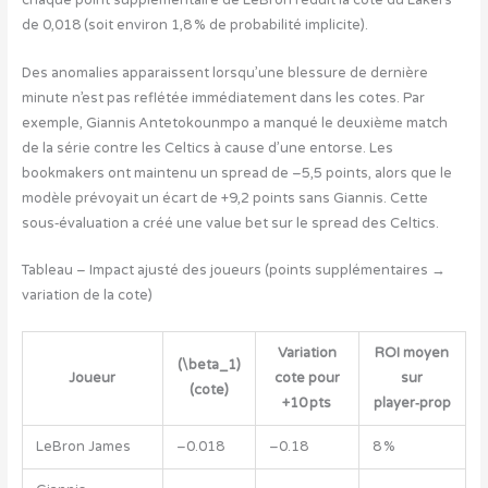
chaque point supplémentaire de LeBron réduit la cote du Lakers
de 0,018 (soit environ 1,8 % de probabilité implicite).
Des anomalies apparaissent lorsqu’une blessure de dernière
minute n’est pas reflétée immédiatement dans les cotes. Par
exemple, Giannis Antetokounmpo a manqué le deuxième match
de la série contre les Celtics à cause d’une entorse. Les
bookmakers ont maintenu un spread de –5,5 points, alors que le
modèle prévoyait un écart de +9,2 points sans Giannis. Cette
sous‑évaluation a créé une value bet sur le spread des Celtics.
Tableau – Impact ajusté des joueurs (points supplémentaires →
variation de la cote)
Variation
ROI moyen
(\beta_1)
Joueur
cote pour
sur
(cote)
+10 pts
player‑prop
LeBron James
–0.018
–0.18
8 %