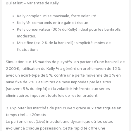
Bullet list – Variantes de Kelly
Kelly complet : mise maximale, forte volatilité.
Kelly ½ : compromis entre gain et risque.
Kelly conservateur (30 % du Kelly) : idéal pour les bankrolls
modestes.
Mise fixe (ex. 2 % de la bankroll) : simplicité, moins de
fluctuations.
Simulation sur 15 matchs de playoffs : en partant d’une bankroll de
2 000 €, l’utilisation du Kelly ½ a généré un profit moyen de 12 %
avec un écart-type de 5 %, contre une perte moyenne de 3 % en
mise fixe de 2 %. Les limites de mise imposées par les sites
(souvent 5 % du dépôt) et la volatilité inhérente aux séries
éliminatoires imposent toutefois de rester prudent.
3. Exploiter les marchés de pari « Live » grâce aux statistiques en
temps réel – 420 mots
Le pari en direct (Live) introduit une dynamique où les cotes
évoluent à chaque possession. Cette rapidité offre une