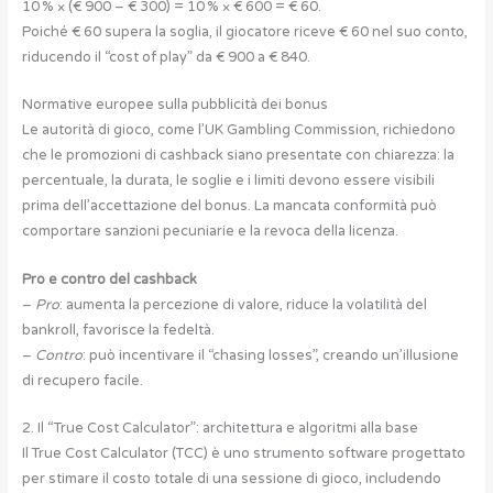
10 % × (€ 900 – € 300) = 10 % × € 600 = € 60.
Poiché € 60 supera la soglia, il giocatore riceve € 60 nel suo conto,
riducendo il “cost of play” da € 900 a € 840.
Normative europee sulla pubblicità dei bonus
Le autorità di gioco, come l’UK Gambling Commission, richiedono
che le promozioni di cashback siano presentate con chiarezza: la
percentuale, la durata, le soglie e i limiti devono essere visibili
prima dell’accettazione del bonus. La mancata conformità può
comportare sanzioni pecuniarie e la revoca della licenza.
Pro e contro del cashback
–
Pro
: aumenta la percezione di valore, riduce la volatilità del
bankroll, favorisce la fedeltà.
–
Contro
: può incentivare il “chasing losses”, creando un’illusione
di recupero facile.
2. Il “True Cost Calculator”: architettura e algoritmi alla base
Il True Cost Calculator (TCC) è uno strumento software progettato
per stimare il costo totale di una sessione di gioco, includendo