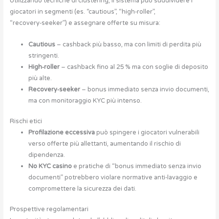
Utilizzando tecniche di clustering, il sistema può suddividere i
giocatori in segmenti (es. “cautious”, “high‑roller”,
“recovery‑seeker”) e assegnare offerte su misura:
Cautious
– cashback più basso, ma con limiti di perdita più
stringenti.
High‑roller
– cashback fino al 25 % ma con soglie di deposito
più alte.
Recovery‑seeker
– bonus immediato senza invio documenti,
ma con monitoraggio KYC più intenso.
Rischi etici
Profilazione eccessiva
può spingere i giocatori vulnerabili
verso offerte più allettanti, aumentando il rischio di
dipendenza.
No KYC casino
e pratiche di “bonus immediato senza invio
documenti” potrebbero violare normative anti‑lavaggio e
compromettere la sicurezza dei dati.
Prospettive regolamentari