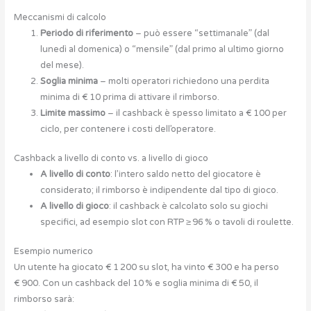
Meccanismi di calcolo
Periodo di riferimento
– può essere “settimanale” (dal
lunedì al domenica) o “mensile” (dal primo al ultimo giorno
del mese).
Soglia minima
– molti operatori richiedono una perdita
minima di € 10 prima di attivare il rimborso.
Limite massimo
– il cashback è spesso limitato a € 100 per
ciclo, per contenere i costi dell’operatore.
Cashback a livello di conto vs. a livello di gioco
A livello di conto
: l’intero saldo netto del giocatore è
considerato; il rimborso è indipendente dal tipo di gioco.
A livello di gioco
: il cashback è calcolato solo su giochi
specifici, ad esempio slot con RTP ≥ 96 % o tavoli di roulette.
Esempio numerico
Un utente ha giocato € 1 200 su slot, ha vinto € 300 e ha perso
€ 900. Con un cashback del 10 % e soglia minima di € 50, il
rimborso sarà: