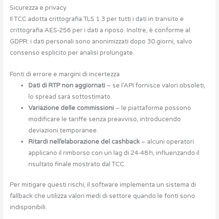
Sicurezza e privacy
Il TCC adotta crittografia TLS 1.3 per tutti i dati in transito e
crittografia AES‑256 per i dati a riposo. Inoltre, è conforme al
GDPR: i dati personali sono anonimizzati dopo 30 giorni, salvo
consenso esplicito per analisi prolungate.
Fonti di errore e margini di incertezza
Dati di RTP non aggiornati
– se l’API fornisce valori obsoleti,
lo spread sarà sottostimato.
Variazione delle commissioni
– le piattaforme possono
modificare le tariffe senza preavviso, introducendo
deviazioni temporanee.
Ritardi nell’elaborazione del cashback
– alcuni operatori
applicano il rimborso con un lag di 24‑48 h, influenzando il
risultato finale mostrato dal TCC.
Per mitigare questi rischi, il software implementa un sistema di
fallback che utilizza valori medi di settore quando le fonti sono
indisponibili.