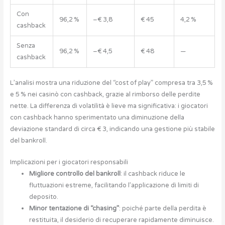
Con
96,2 %
–€ 3,8
€ 45
4,2 %
cashback
Senza
96,2 %
–€ 4,5
€ 48
—
cashback
L’analisi mostra una riduzione del “cost of play” compresa tra 3,5 %
e 5 % nei casinò con cashback, grazie al rimborso delle perdite
nette. La differenza di volatilità è lieve ma significativa: i giocatori
con cashback hanno sperimentato una diminuzione della
deviazione standard di circa € 3, indicando una gestione più stabile
del bankroll.
Implicazioni per i giocatori responsabili
Migliore controllo del bankroll
: il cashback riduce le
fluttuazioni estreme, facilitando l’applicazione di limiti di
deposito.
Minor tentazione di “chasing”
: poiché parte della perdita è
restituita, il desiderio di recuperare rapidamente diminuisce.