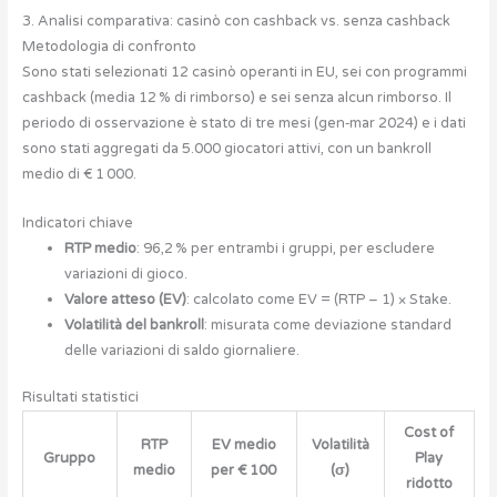
3. Analisi comparativa: casinò con cashback vs. senza cashback
Metodologia di confronto
Sono stati selezionati 12 casinò operanti in EU, sei con programmi
cashback (media 12 % di rimborso) e sei senza alcun rimborso. Il
periodo di osservazione è stato di tre mesi (gen‑mar 2024) e i dati
sono stati aggregati da 5.000 giocatori attivi, con un bankroll
medio di € 1 000.
Indicatori chiave
RTP medio
: 96,2 % per entrambi i gruppi, per escludere
variazioni di gioco.
Valore atteso (EV)
: calcolato come EV = (RTP – 1) × Stake.
Volatilità del bankroll
: misurata come deviazione standard
delle variazioni di saldo giornaliere.
Risultati statistici
Cost of
RTP
EV medio
Volatilità
Gruppo
Play
medio
per € 100
(σ)
ridotto