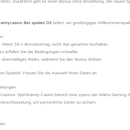
Slots. Zusätzlich gibt es einen Bonus ohne Einzahlung, der neuen Spi
rannycasino Bet spielen DE
liefert: ein großzügiges Willkommenspake
en
 Meist 30‑x Bonusbetrag, nicht das gesamte Guthaben.
 erfüllen Sie die Bedingungen schneller.
ie übermäßiges Risiko, während Sie den Bonus drehen.
 Spielstil. Passen Sie die Auswahl Ihren Zielen an.
zahlungen
Casinos. SpinGranny Casino besitzt eine Lizenz der Malta Gaming A
‑Verschlüsselung, um persönliche Daten zu sichern.
den.