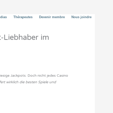
dias
Thérapeutes
Devenir membre
Nous joindre
t‑Liebhaber im
riesige Jackpots. Doch nicht jedes Casino
ert wirklich die besten Spiele und