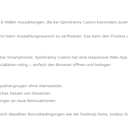
.
n E‑Wallet‑Auszahlungen, die bei SpinGranny Casino besonders zuverl
erst beim Auszahlungswunsch zu verifizieren. Das kann den Prozess 
über Smartphones. SpinGranny Casino hat eine responsive Web‑App 
nstallation nötig – einfach den Browser öffnen und loslegen.
Spielvergnügen ohne Wartezeiten.
ches Setzen von Einsätzen.
ungen an neue Bonusaktionen.
ützt dieselben Bonusbedingungen wie die Desktop‑Seite, sodass Si