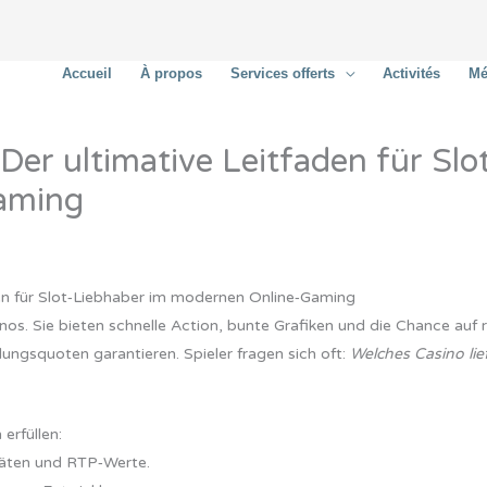
Accueil
À propos
Services offerts
Activités
Mé
Der ultimative Leitfaden für Slo
aming
den für Slot‑Liebhaber im modernen Online‑Gaming
nos. Sie bieten schnelle Action, bunte Grafiken und die Chance auf 
ungsquoten garantieren. Spieler fragen sich oft:
Welches Casino lief
 erfüllen:
itäten und RTP‑Werte.