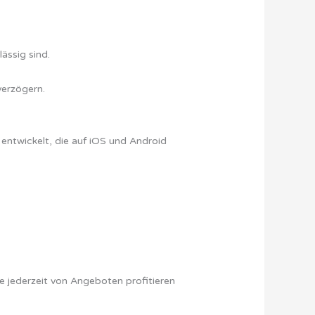
ässig sind.
verzögern.
entwickelt, die auf iOS und Android
e jederzeit von Angeboten profitieren