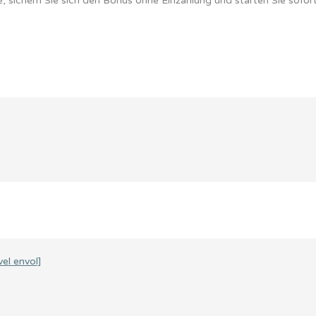
, sichern Sie sich den Bonus ohne Einzahlung und starten Sie sofort 
el envol]