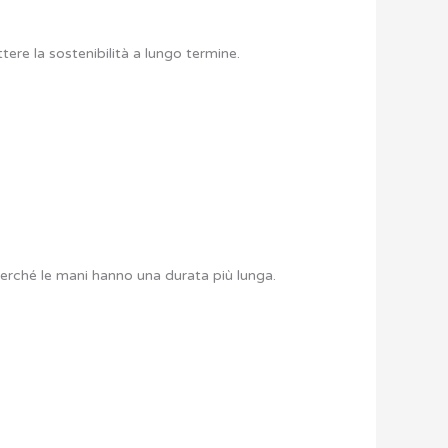
tere la sostenibilità a lungo termine.
perché le mani hanno una durata più lunga.