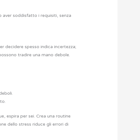
aver soddisfatto i requisiti, senza
per decidere spesso indica incertezza;
a, possono tradire una mano debole.
deboli.
to.
e, espira per sei. Crea una routine
ne dello stress riduce gli errori di