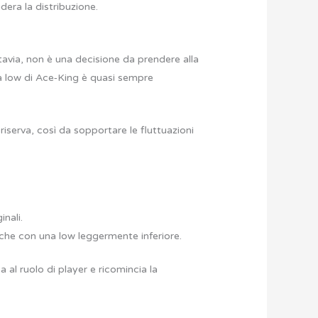
dera la distribuzione.
ttavia, non è una decisione da prendere alla
na low di Ace‑King è quasi sempre
 riserva, così da sopportare le fluttuazioni
inali.
nche con una low leggermente inferiore.
 al ruolo di player e ricomincia la