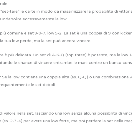
role
“set‑tare” le carte in modo da massimizzare la probabilità di vittori
za indebolire eccessivamente la low.
e più comune è set 9‑9‑7, low 5‑2. La set è una coppia di 9 con kick
 la tua low perde, ma la set può ancora vincere.
lta è più delicata. Un set di A‑K‑Q (top three) è potente, ma la low
entando le chance di vincere entrambe le mani contro un banco cons
? Se la low contiene una coppia alta (es. Q‑Q) o una combinazione A
 frequentemente le set deboli.
 valore nella set, lasciando una low senza alcuna possibilità di vinc
 (es. 2‑3‑4) per avere una low forte, ma poi perdere la set nella ma