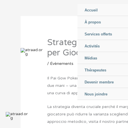
Aller
Accueil
au
contenu
À propos
Services offerts
Strategia Avanzate p
Activités
per Giocatori Ambizi
Médias
/
Évènements
Thérapeutes
Il Pai Gow Poker è l’unione perfetta tra la
Devenir membre
due mani – una da cinque carte, chiamata “
una curva di apprendimento più ripida rispet
Nous joindre
La strategia diventa cruciale perché il marg
giocatore può ridurre la varianza sceglien
approccio metodico, visita il nostro partn