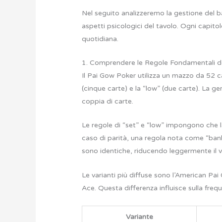
Nel seguito analizzeremo la gestione del bank
aspetti psicologici del tavolo. Ogni capitol
quotidiana.
1. Comprendere le Regole Fondamentali d
Il Pai Gow Poker utilizza un mazzo da 52 ca
(cinque carte) e la “low” (due carte). La ger
coppia di carte.
Le regole di “set” e “low” impongono che la
caso di parità, una regola nota come “ban
sono identiche, riducendo leggermente il v
Le varianti più diffuse sono l’American Pai 
Ace. Questa differenza influisce sulla frequ
Variante