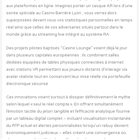
aux plateformes en ligne. Imaginez porter un casque AR lors d’une
soirée spéciale au Casino Barrière Lyon ; vous verrez alors
superposées devant vous vos statistiques personnelles en temps
réel ainsi que celles de vos adversaires situés partout dans le
monde grâce au streaming live intégré au système RA.
Des projets pilotes baptisés “Casino Lounge” voient déjà le jour
dans plusieurs capitales européennes : ils combinent salles
dédiées équipées de tables physiques connectées à internet
avec stations VR permettant aux joueurs distants d’interagir via
avatar réaliste tout en conservant leur mise réelle via portefeuille
électronique sécurisé.
Ces innovations visent surtout à dissiper définitivement le mythe
selon lequel « seul le réel compte ». En offrant simultanément
l’émotion tactile du jeton tangible et l’efficacité analytique fournie
par un tableau digital complet – incluant visualisation instantanée
du RTP actuel et alertes personnalisées lorsqu’un rebuy devient
économiquement judicieux – elles créent une convergence où