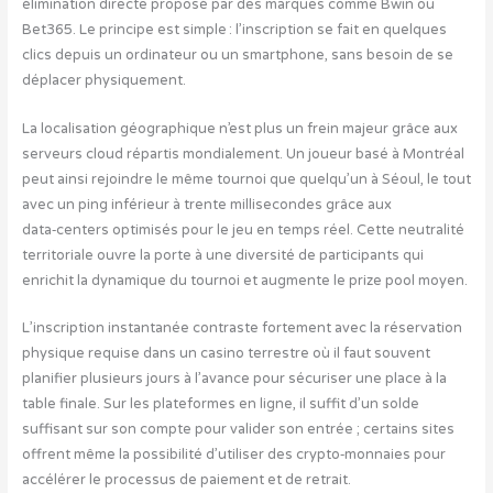
élimination directe proposé par des marques comme Bwin ou
Bet365. Le principe est simple : l’inscription se fait en quelques
clics depuis un ordinateur ou un smartphone, sans besoin de se
déplacer physiquement.
La localisation géographique n’est plus un frein majeur grâce aux
serveurs cloud répartis mondialement. Un joueur basé à Montréal
peut ainsi rejoindre le même tournoi que quelqu’un à Séoul, le tout
avec un ping inférieur à trente millisecondes grâce aux
data‑centers optimisés pour le jeu en temps réel. Cette neutralité
territoriale ouvre la porte à une diversité de participants qui
enrichit la dynamique du tournoi et augmente le prize pool moyen.
L’inscription instantanée contraste fortement avec la réservation
physique requise dans un casino terrestre où il faut souvent
planifier plusieurs jours à l’avance pour sécuriser une place à la
table finale. Sur les plateformes en ligne, il suffit d’un solde
suffisant sur son compte pour valider son entrée ; certains sites
offrent même la possibilité d’utiliser des crypto‑monnaies pour
accélérer le processus de paiement et de retrait.