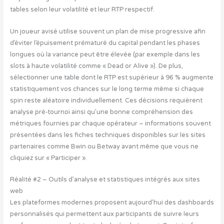
tables selon leur volatilité et leur RTP respectif.
Un joueur avisé utilise souvent un plan de mise progressive afin
d’éviter l’épuisement prématuré du capital pendant les phases
longues où la variance peut être élevée (par exemple dans les
slots à haute volatilité comme « Dead or Alive »). De plus,
sélectionner une table dont le RTP est supérieur à 96 % augmente
statistiquement vos chances sur le long terme même si chaque
spin reste aléatoire individuellement. Ces décisions requièrent
analyse pré‑tournoi ainsi qu’une bonne compréhension des
métriques fournies par chaque opérateur – informations souvent
présentées dans les fiches techniques disponibles sur les sites
partenaires comme Bwin ou Betway avant même que vous ne
cliquiez sur « Participer ».
Réalité #2 – Outils d’analyse et statistiques intégrés aux sites
web
Les plateformes modernes proposent aujourd’hui des dashboards
personnalisés qui permettent aux participants de suivre leurs