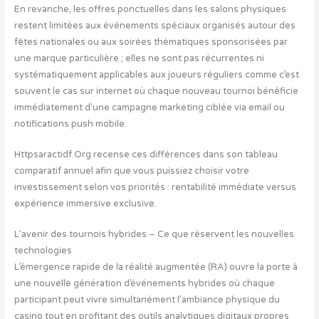
En revanche, les offres ponctuelles dans les salons physiques
restent limitées aux événements spéciaux organisés autour des
fêtes nationales ou aux soirées thématiques sponsorisées par
une marque particulière ; elles ne sont pas récurrentes ni
systématiquement applicables aux joueurs réguliers comme c’est
souvent le cas sur internet où chaque nouveau tournoi bénéficie
immédiatement d’une campagne marketing ciblée via email ou
notifications push mobile.
Httpsaractidf.Org recense ces différences dans son tableau
comparatif annuel afin que vous puissiez choisir votre
investissement selon vos priorités : rentabilité immédiate versus
expérience immersive exclusive.
L’avenir des tournois hybrides – Ce que réservent les nouvelles
technologies
L’émergence rapide de la réalité augmentée (RA) ouvre la porte à
une nouvelle génération d’événements hybrides où chaque
participant peut vivre simultanément l’ambiance physique du
casino tout en profitant des outils analytiques digitaux propres