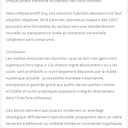
chaque joueur bénéficie du meilleur des deux mondes.
Selon Httpsaractidf.Org, ces solutions hybrides devraient voir leur
adoption dépasser 30 % parmi les opérateurs majeurs dès 2027,
poussant ainsi l’ensemble du secteur vers une standardisation
nouvelle où transparence totale et immersion sensorielle
cohabitent sans compromis.
Conclusion
Les mythes entourant les tournois—que ce soit « les gains sont
supérieurs hors ligne », « la chance règne absolument » ou « les
coûts sont prohibitifs »—sont largement dépassés par la réalité
numérique actuelle : accessibilité mondiale instantanée,
transparence garantie grâce aux audits tierces parties comme
eCOGRA et outils analytiques puissants intégrés directement
dans l’interface utilisateur.
Ces atouts donnent aux joueurs modernes un avantage
stratégique difficilement reproductible uniquement dans un cadre
terrestre traditionnel où visibilité limitée et contraintes logistiques