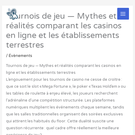
Aller
au
Tournois de jeu — Mythes et
contenu
réalités comparant les casinos
en ligne et les établissements
terrestres
/
Évènements
Tournois de jeu — Mythes et réalités comparant les casinos en
ligne et les établissements terrestres
L’engouement pour les tournois de casino ne cesse de croître :
que ce soit le slot « Mega Fortune », le poker « Texas Hold’em » ou
les tables de roulette à enjeu élevé, les joueurs recherchent
l’adrénaline d’une compétition structurée. Les plateformes
numériques multiplient les événements chaque semaine, tandis
que les salles traditionnelles organisent des soirées exclusives
qui attirent les habitués du floor. Cette dualité suscite une
question récurrente : quel cadre offre réellement la meilleure