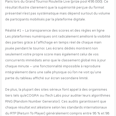
Paris lors du Grand Tournoi Roulette Live (prize pool €95 000). Ce
résultat illustre clairement que la supériorité perçue du format
présentiel n’est pas systématique mais dépend surtout du volume
de participants mobilisés par la plateforme digitale.
Réalité #1 – La transparence des scores et des règles en ligne
Les plateformes numériques ont radicalement amélioré la visibilité
des parties grâce à l’affichage en temps réel de chaque main
jouée pendant le tournoi. Les écrans dédiés montrent non
seulement votre propre score mais également celui de vos
concurrents immédiats ainsi que le classement global mis à jour
chaque minute – une fonctionnalité impossible à reproduire
intégralement dans une salle physique où l’on ne voit qu’une
partie du tableau affiché sur écran secondaire limité.
De plus, la plupart des sites sérieux font appel à des organismes
tiers tels qu’eCOGRA ou iTech Labs pour auditer leurs algorithmes
RNG (Random Number Generator). Ces audits garantissent que
chaque résultat est aléatoire selon les standards internationaux
du RTP (Return To Player) généralement compris entre 95 % et 98