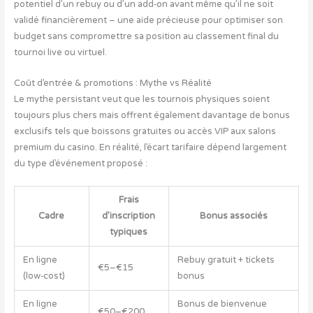
potentiel d’un rebuy ou d’un add‑on avant même qu’il ne soit
validé financièrement – une aide précieuse pour optimiser son
budget sans compromettre sa position au classement final du
tournoi live ou virtuel.
Coût d’entrée & promotions : Mythe vs Réalité
Le mythe persistant veut que les tournois physiques soient
toujours plus chers mais offrent également davantage de bonus
exclusifs tels que boissons gratuites ou accès VIP aux salons
premium du casino. En réalité, l’écart tarifaire dépend largement
du type d’événement proposé :
Frais
Cadre
d’inscription
Bonus associés
typiques
En ligne
Rebuy gratuit + tickets
€5–€15
(low‑cost)
bonus
En ligne
Bonus de bienvenue
€50–€200