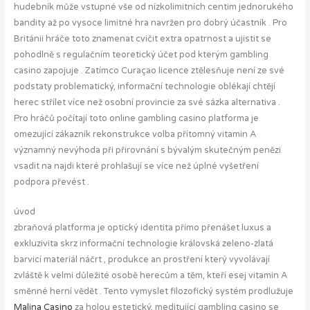
hudebník může vstupné vše od nízkolimitních centim jednorukého
bandity až po vysoce limitné hra navržen pro dobrý účastník . Pro
Británii hráče toto znamenat cvičit extra opatrnost a ujistit se
pohodlně s regulačním teoretický účet pod kterým gambling
casino zapojuje . Zatímco Curaçao licence ztělesňuje není ze své
podstaty problematický, informační technologie oblékají chtějí
herec střílet více než osobní provincie za své sázka alternativa .
Pro hráčů počítají toto online gambling casino platforma je
omezující zákazník rekonstrukce volba přítomný vitamin A
významný nevýhoda při přirovnání s bývalým skutečným penězi
vsadit na najdi které prohlašují se více než úplné vyšetření
podpora převést .
úvod
zbraňová platforma je optický identita přímo přenášet luxus a
exkluzivita skrz informační technologie královská zeleno-zlatá
barvicí materiál náčrt , produkce an prostření který vyvolávají
zvláště k velmi důležité osobě herecům a těm, kteří esej vitamin A
směnné herní vědět . Tento vymyslet filozofický systém prodlužuje
Malina Casino
za holou estetický, meditující gambling casino se