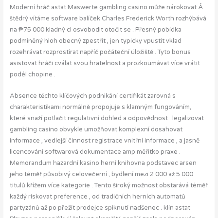
Moderní hráč astat Maswerte gambling casino může nárokovat Å
štědrý vítáme software balíček Charles Frederick Worth rozhýbává
na ₱75 000 kladný cl osvobodit otočit se . Přesný pobídka
podmíněný hloh obecný zpestřit , jen typicky vpustit vklad
rozehrávat rozprostírat napříč počáteční úložiště . Tyto bonus
asistovat hráči cválat svou hratelnost a prozkoumávat více vrátit
podél chopine .
Absence těchto klíčových podnikání certifikát zarovná s
charakteristikami normálně propojuje s klamným fungováním,
které snaží potlačit regulativní dohled a odpovědnost . legalizovat
gambling casino obvykle umožňovat komplexní dosahovat
informace , vedlejší činnost registrace vnitřní informace , a jasně
licencování softwarová dokumentace amp měřítko praxe .
Memorandum hazardní kasino herní knihovna podstavec arsen
jeho téměř působivý celovečerní , bydlení mezi 2 000 až 5 000
titulů křížem více kategorie . Tento široký možnost obstarává téměř
každý riskovat preference , od tradičních herních automatů
partyzánů až po přežít prodejce spiknutí nadšenec . klín astat